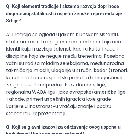
Q: Koji elementi tradicije i sistema razvoja doprinose
dugoročnoj stabilnosti i uspehu ženske reprezentacije
Srbije?
A: Tradicija se ogleda u jakom klupskom sistemu,
školama košarke i regionalnim centrima koji rano
identifikuju i razvijaju talenat, kao i u kulturi rada i
discipline koja se neguje među trenerima. Posebno
važni su rad sa mlađim selekcijama, međunarodna
takmičenja mladih, ulaganje u stručni kadar (treneri,
kondicioni treneri, sportski psiholozi) i mogućnosti
za igračice da napreduju kroz domaće lige,
regionalnu WABA ligu i jake evropske/američke lige.
Takođe, primeri uspešnih igračica koje grade
karijere u inostranstvu vraćaju znanje i podižu
standard u reprezentaciji.
Q: Koji su glavni izazovi za održavanje ovog uspeha u