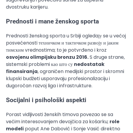
dvostruku karijeru.
Prednosti i mane ženskog sporta
Prednosti ženskog sporta u Srbiji ogledaју se u većoj
posvećenosti техничком и тактичком развоју и јаким
тимским vrednostima; to je potvrđeno i kroz
osvojenu olimpijsku bronzu 2016.
S druge strane,
sistemski problemi као што су
nedostatak
finansiranja
, ograničen medijski prostor i skromni
klupski budžeti usporavaju profesionalizaciju i
dugoročan razvoj liga i infrastrukture.
Socijalni i psihološki aspekti
Porast vidljivosti ženskih timova povezao se sa
većim interesovanjem devojčica za košarku;
role
modeli
poput Ane Dabović i Sonje Vasić direktno