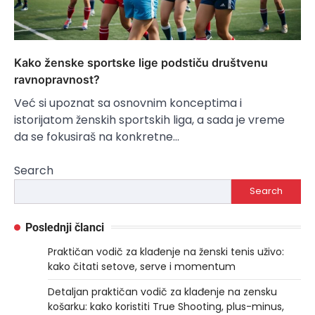
Kako ženske sportske lige podstiču društvenu
ravnopravnost?
Već si upoznat sa osnovnim konceptima i
istorijatom ženskih sportskih liga, a sada je vreme
da se fokusiraš na konkretne…
Search
Search
Poslednji članci
Praktičan vodič za klađenje na ženski tenis uživo:
kako čitati setove, serve i momentum
Detaljan praktičan vodič za klađenje na zensku
košarku: kako koristiti True Shooting, plus-minus,