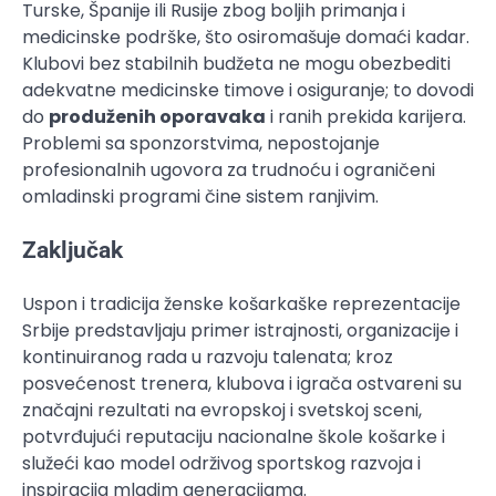
Turske, Španije ili Rusije zbog boljih primanja i
medicinske podrške, što osiromašuje domaći kadar.
Klubovi bez stabilnih budžeta ne mogu obezbediti
adekvatne medicinske timove i osiguranje; to dovodi
do
produženih oporavaka
i ranih prekida karijera.
Problemi sa sponzorstvima, nepostojanje
profesionalnih ugovora za trudnoću i ograničeni
omladinski programi čine sistem ranjivim.
Zaključak
Uspon i tradicija ženske košarkaške reprezentacije
Srbije predstavljaju primer istrajnosti, organizacije i
kontinuiranog rada u razvoju talenata; kroz
posvećenost trenera, klubova i igrača ostvareni su
značajni rezultati na evropskoj i svetskoj sceni,
potvrđujući reputaciju nacionalne škole košarke i
služeći kao model održivog sportskog razvoja i
inspiracija mladim generacijama.