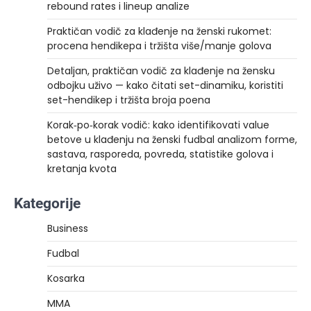
rebound rates i lineup analize
Praktičan vodič za klađenje na ženski rukomet:
procena hendikepa i tržišta više/manje golova
Detaljan, praktičan vodič za klađenje na žensku
odbojku uživo — kako čitati set-dinamiku, koristiti
set-hendikep i tržišta broja poena
Korak‑po‑korak vodič: kako identifikovati value
betove u klađenju na ženski fudbal analizom forme,
sastava, rasporeda, povreda, statistike golova i
kretanja kvota
Kategorije
Business
Fudbal
Kosarka
MMA