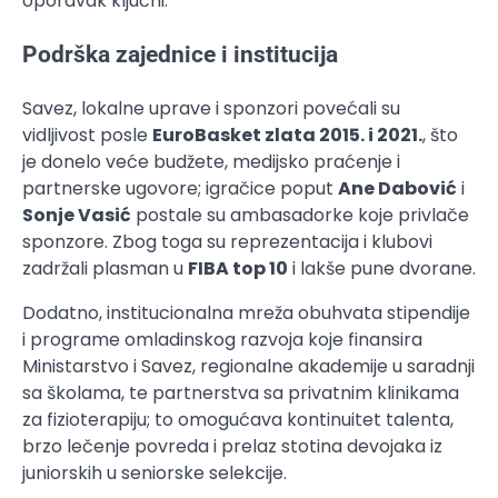
oporavak ključni.
Podrška zajednice i institucija
Savez, lokalne uprave i sponzori povećali su
vidljivost posle
EuroBasket zlata 2015. i 2021.
, što
je donelo veće budžete, medijsko praćenje i
partnerske ugovore; igračice poput
Ane Dabović
i
Sonje Vasić
postale su ambasadorke koje privlače
sponzore. Zbog toga su reprezentacija i klubovi
zadržali plasman u
FIBA top 10
i lakše pune dvorane.
Dodatno, institucionalna mreža obuhvata stipendije
i programe omladinskog razvoja koje finansira
Ministarstvo i Savez, regionalne akademije u saradnji
sa školama, te partnerstva sa privatnim klinikama
za fizioterapiju; to omogućava kontinuitet talenta,
brzo lečenje povreda i prelaz stotina devojaka iz
juniorskih u seniorske selekcije.