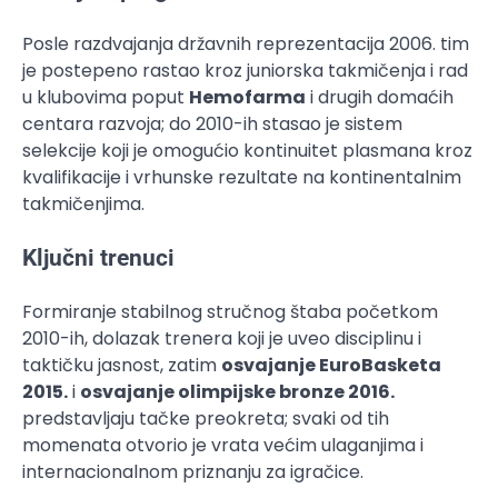
Posle razdvajanja državnih reprezentacija 2006. tim
je postepeno rastao kroz juniorska takmičenja i rad
u klubovima poput
Hemofarma
i drugih domaćih
centara razvoja; do 2010-ih stasao je sistem
selekcije koji je omogućio kontinuitet plasmana kroz
kvalifikacije i vrhunske rezultate na kontinentalnim
takmičenjima.
Ključni trenuci
Formiranje stabilnog stručnog štaba početkom
2010-ih, dolazak trenera koji je uveo disciplinu i
taktičku jasnost, zatim
osvajanje EuroBasketa
2015.
i
osvajanje olimpijske bronze 2016.
predstavljaju tačke preokreta; svaki od tih
momenata otvorio je vrata većim ulaganjima i
internacionalnom priznanju za igračice.