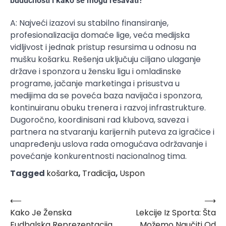
budućnosti i kako se mogu rešavati?
A: Najveći izazovi su stabilno finansiranje,
profesionalizacija domaće lige, veća medijska
vidljivost i jednak pristup resursima u odnosu na
mušku košarku. Rešenja uključuju ciljano ulaganje
države i sponzora u žensku ligu i omladinske
programe, jačanje marketinga i prisustva u
medijima da se poveća baza navijača i sponzora,
kontinuiranu obuku trenera i razvoj infrastrukture.
Dugoročno, koordinisani rad klubova, saveza i
partnera na stvaranju karijernih puteva za igračice i
unapređenju uslova rada omogućava održavanje i
povećanje konkurentnosti nacionalnog tima.
Tagged
košarka
,
Tradicija
,
Uspon
⟵
⟶
Post
Kako Je Ženska
Lekcije Iz Sporta: Šta
navigation
Fudbalska Reprezentacija
Možemo Naučiti Od