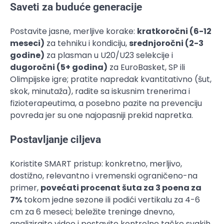
Saveti za buduće generacije
Postavite jasne, merljive korake:
kratkoročni (6-12
meseci)
za tehniku i kondiciju,
srednjoročni (2-3
godine)
za plasman u U20/U23 selekcije i
dugoročni (5+ godina)
za EuroBasket, SP ili
Olimpijske igre; pratite napredak kvantitativno (šut,
skok, minutaža), radite sa iskusnim trenerima i
fizioterapeutima, a posebno pazite na prevenciju
povreda jer su one najopasniji prekid napretka.
Postavljanje ciljeva
Koristite SMART pristup: konkretno, merljivo,
dostižno, relevantno i vremenski ograničeno-na
primer,
povećati procenat šuta za 3 poena za
7%
tokom jedne sezone ili podići vertikalu za 4-6
cm za 6 meseci; beležite treninge dnevno,
analizirajte video i postavite kontrolne tačke svakih