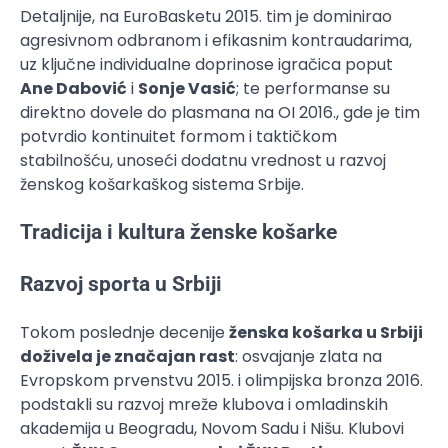
Detaljnije, na EuroBasketu 2015. tim je dominirao
agresivnom odbranom i efikasnim kontraudarima,
uz ključne individualne doprinose igračica poput
Ane Dabović
i
Sonje Vasić
; te performanse su
direktno dovele do plasmana na OI 2016., gde je tim
potvrdio kontinuitet formom i taktičkom
stabilnošću, unoseći dodatnu vrednost u razvoj
ženskog košarkaškog sistema Srbije.
Tradicija i kultura ženske košarke
Razvoj sporta u Srbiji
Tokom poslednje decenije
ženska košarka u Srbiji
doživela je značajan rast
: osvajanje zlata na
Evropskom prvenstvu 2015. i olimpijska bronza 2016.
podstakli su razvoj mreže klubova i omladinskih
akademija u Beogradu, Novom Sadu i Nišu. Klubovi