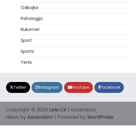
Odbojka
Psihologija
Rukomet
Sport
Sports
Tenis
Twitter
Instagram
YouTube
Facebook
Copyright © 2026
Lele CK
| Ascendoor
News by
Ascendoor
| Powered by
WordPress
.