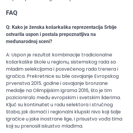
FAQ
Q: Kako je ženska košarkaška reprezentacija Srbije
ostvarila uspon i postala prepoznatljiva na
međunarodnoj sceni?
A: Uspon je rezultat kombinacije tradicionalne
košarkaške škole u regionu, sistemskog rada sa
mladim selekcijama i posvećenog rada trenera i
igračica. Prekretnice su bile osvajanje Evropskog
prvenstva 2015. godine i osvajanje bronzane
medalje na Olimpijskim igrama 2016, što je tim
pozicioniralo među evropskim i svetskim liderima.
Ključ su kontinuitet u radu selektora i stručnog
štaba, jak domaći i regionalni klupski nivo koji šalje
igračice u jake inostrane lige, i prisustvo vođa tima
koji su prenosili iskustvo mlađima.