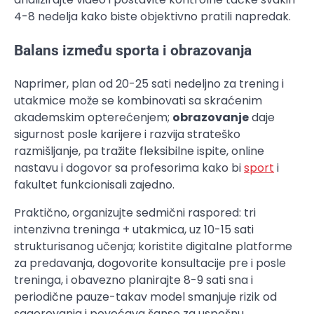
4-8 nedelja kako biste objektivno pratili napredak.
Balans između sporta i obrazovanja
Naprimer, plan od 20-25 sati nedeljno za trening i
utakmice može se kombinovati sa skraćenim
akademskim opterećenjem;
obrazovanje
daje
sigurnost posle karijere i razvija strateško
razmišljanje, pa tražite fleksibilne ispite, online
nastavu i dogovor sa profesorima kako bi
sport
i
fakultet funkcionisali zajedno.
Praktično, organizujte sedmični raspored: tri
intenzivna treninga + utakmica, uz 10-15 sati
strukturisanog učenja; koristite digitalne platforme
za predavanja, dogovorite konsultacije pre i posle
treninga, i obavezno planirajte 8-9 sati sna i
periodične pauze-takav model smanjuje rizik od
sagorevanja i povećava šanse za uspešnu