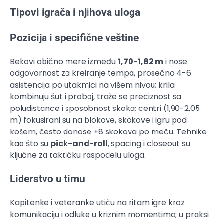
Tipovi igrača i njihova uloga
Pozicija i specifične veštine
Bekovi obično mere između
1,70-1,82 m
i nose
odgovornost za kreiranje tempa, prosečno 4-6
asistencija po utakmici na višem nivou; krila
kombinuju šut i proboj, traže se preciznost sa
poludistance i sposobnost skoka; centri (1,90-2,05
m) fokusirani su na blokove, skokove i igru pod
košem, često donose +8 skokova po meču. Tehnike
kao što su
pick-and-roll
, spacing i closeout su
ključne za taktičku raspodelu uloga.
Liderstvo u timu
Kapitenke i veteranke utiču na ritam igre kroz
komunikaciju i odluke u kriznim momentima; u praksi