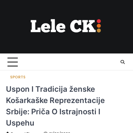
Skip
to
content
SPORTS
Uspon I Tradicija ženske
Košarkaške Reprezentacije
Srbije: Priča O Istrajnosti I
Uspehu