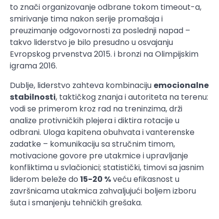
to znači organizovanje odbrane tokom timeout-a,
smirivanje tima nakon serije promašaja i
preuzimanje odgovornosti za poslednji napad –
takvo liderstvo je bilo presudno u osvajanju
Evropskog prvenstva 2015. i bronzi na Olimpijskim
igrama 2016.
Dublje, liderstvo zahteva kombinaciju
emocionalne
stabilnosti
, taktičkog znanja i autoriteta na terenu:
vodi se primerom kroz rad na treninzima, drži
analize protivničkih plejera i diktira rotacije u
odbrani. Uloga kapitena obuhvata i vanterenske
zadatke – komunikaciju sa stručnim timom,
motivacione govore pre utakmice i upravljanje
konfliktima u svlačionici; statistički, timovi sa jasnim
liderom beleže do
15-20 %
veću efikasnost u
završnicama utakmica zahvaljujući boljem izboru
šuta i smanjenju tehničkih grešaka.