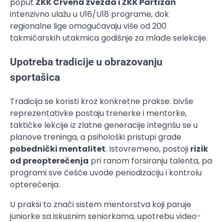
poput
ŽKK Crvena zvezda i ŽKK Partizan
intenzivno ulažu u U16/U18 programe, dok
regionalne lige omogućavaju više od 200
takmičarskih utakmica godišnje za mlađe selekcije.
Upotreba tradicije u obrazovanju
sportašica
Tradicija se koristi kroz konkretne prakse: bivše
reprezentativke postaju trenerke i mentorke,
taktičke lekcije iz zlatne generacije integrišu se u
planove treninga, a psihološki pristupi grade
pobednički mentalitet
. Istovremeno, postoji
rizik
od preopterećenja
pri ranom forsiranju talenta, pa
programi sve češće uvode periodizaciju i kontrolu
opterećenja.
U praksi to znači sistem mentorstva koji paruje
juniorke sa iskusnim seniorkama, upotrebu video-