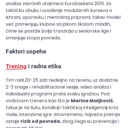
analize završnih utakmica Eurobasketa 2015. za
taktičku obuku i uvođenje modularnih kurseva o
ishrani, oporavku i mentalnoj pripremi; takav model
već primenjuju klubovi sa jakom školom mladih,
čime se postiže bolja tranzicija u seniorske lige i
smanjuje stopa povreda.
Faktori uspeha
Trening
i radna etika
Tim radi 20-25 sati nedeljno na terenu, uz dodatne
2-3 snage i rehabilitacione sesije; video analiza i
individualni programi prate svaku igračicu. Pod
vođstvom trenera kao što je
Marina Maljković
,
fokus je na šutu, kondiciji i taktičkoj inteligenciji kroz
male, intenzivne igre. Istovremeno, najveća pretnja
ostaje
rizik od povreda
, zbog čega su prevencija i