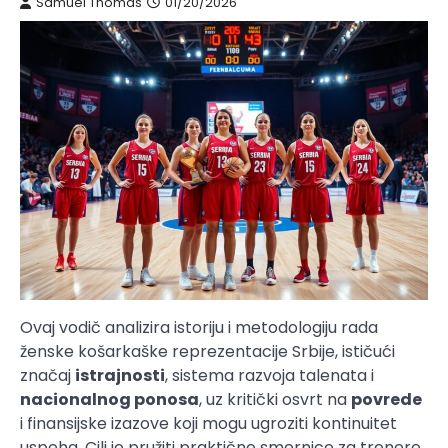
Samuel Thomas
01/20/2026
Ovaj vodič analizira istoriju i metodologiju rada
ženske košarkaške reprezentacije Srbije, ističući
značaj
istrajnosti
, sistema razvoja talenata i
nacionalnog ponosa
, uz kritički osvrt na
povrede
i finansijske izazove koji mogu ugroziti kontinuitet
uspeha. Cilj je pružiti praktične smernice za trenere,