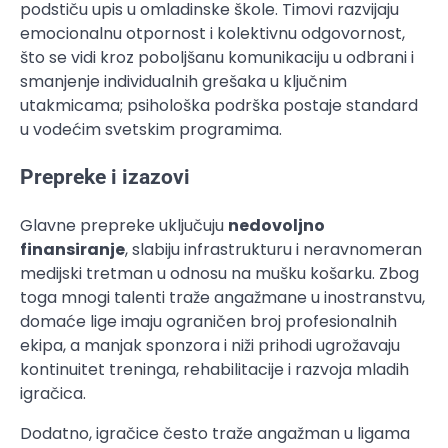
podstiču upis u omladinske škole. Timovi razvijaju
emocionalnu otpornost i kolektivnu odgovornost,
što se vidi kroz poboljšanu komunikaciju u odbrani i
smanjenje individualnih grešaka u ključnim
utakmicama; psihološka podrška postaje standard
u vodećim svetskim programima.
Prepreke i izazovi
Glavne prepreke uključuju
nedovoljno
finansiranje
, slabiju infrastrukturu i neravnomeran
medijski tretman u odnosu na mušku košarku. Zbog
toga mnogi talenti traže angažmane u inostranstvu,
domaće lige imaju ograničen broj profesionalnih
ekipa, a manjak sponzora i niži prihodi ugrožavaju
kontinuitet treninga, rehabilitacije i razvoja mladih
igračica.
Dodatno, igračice često traže angažman u ligama