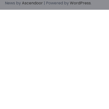
News by
Ascendoor
| Powered by
WordPress
.