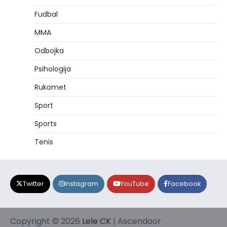
Fudbal
MMA
Odbojka
Psihologija
Rukomet
Sport
Sports
Tenis
Twitter
Instagram
YouTube
Facebook
Copyright © 2026
Lele CK
| Ascendoor