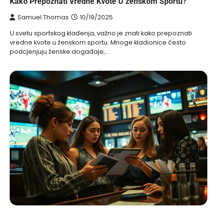
Kako Prepoznati Vredne Kvote U ženskom Sportu?
Samuel Thomas
10/19/2025
U svetu sportskog klađenja, važno je znati kako prepoznati
vredne kvote u ženskom sportu. Mnoge kladionice često
podcjenjuju ženske događaje,…