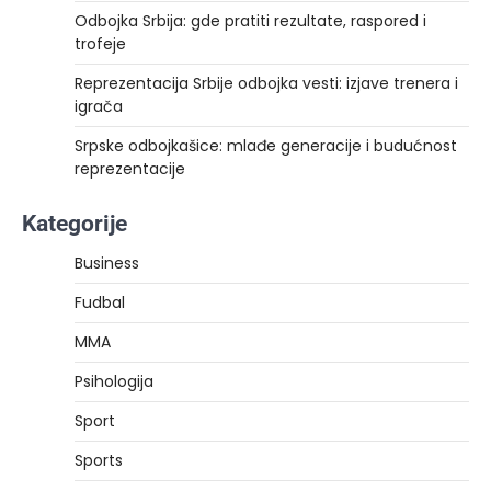
Odbojka Srbija: gde pratiti rezultate, raspored i
trofeje
Reprezentacija Srbije odbojka vesti: izjave trenera i
igrača
Srpske odbojkašice: mlađe generacije i budućnost
reprezentacije
Kategorije
Business
Fudbal
MMA
Psihologija
Sport
Sports