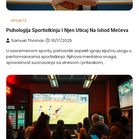
SPORTS
Psihologija Sportistkinja I Njen Uticaj Na Ishod Mečeva
Samuel Thomas
10/17/2025
U savremenom sportu, psihološki aspekti igraju ključnu ulogu u
performansama sportistkinja. Njihova mentalna snaga,
sposobnost suočavanja sa stresom i pritisakom,…