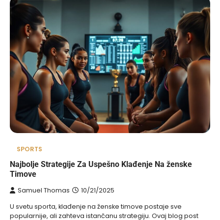
SPORTS
Najbolje Strategije Za Uspešno Klađenje Na ženske
Timove
Samuel Thomas
10/21/2025
U svetu sporta, klađenje na ženske timove postaje sve
popularnije, ali zahteva istančanu strategiju. Ovaj blog post