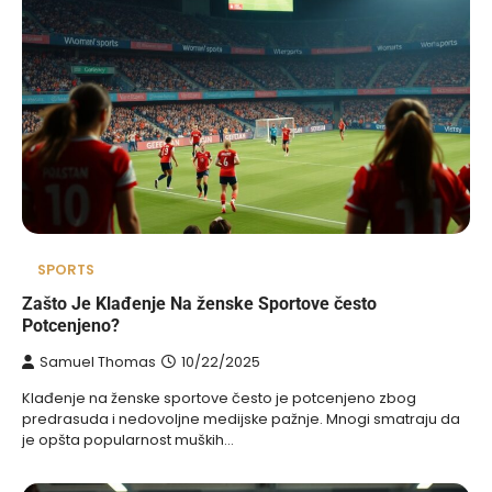
SPORTS
Zašto Je Klađenje Na ženske Sportove često
Potcenjeno?
Samuel Thomas
10/22/2025
Klađenje na ženske sportove često je potcenjeno zbog
predrasuda i nedovoljne medijske pažnje. Mnogi smatraju da
je opšta popularnost muških…