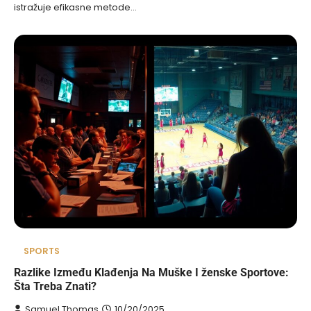
istražuje efikasne metode…
SPORTS
Razlike Između Klađenja Na Muške I ženske Sportove:
Šta Treba Znati?
Samuel Thomas
10/20/2025