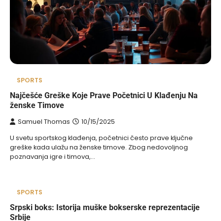
SPORTS
Najčešće Greške Koje Prave Početnici U Klađenju Na
ženske Timove
Samuel Thomas
10/15/2025
U svetu sportskog klađenja, početnici često prave ključne
greške kada ulažu na ženske timove. Zbog nedovoljnog
poznavanja igre i timova,…
SPORTS
Srpski boks: Istorija muške bokserske reprezentacije
Srbije