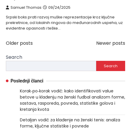
Samuel Thomas
09/24/2025
Srpski boks prati razvoj muške reprezentacije kroz ključne
prekretnice, od lokalnih ringova do međunarodnih uspeha, uz
evidentne opasnosti i teške…
Older posts
Newer posts
Posts
navigation
Search
Search
Poslednji članci
Korak‑po‑korak vodič: kako identifikovati value
betove u klađenju na ženski fudbal analizom forme,
sastava, rasporeda, povreda, statistike golova i
kretanja kvota
Detaljan vodič za klađenje na ženski tenis: analiza
forme, ključne statistike i povrede