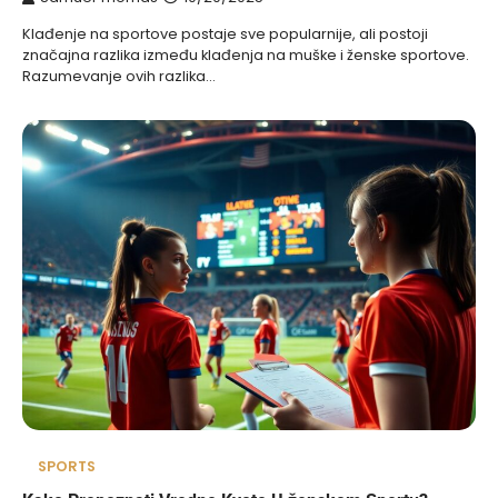
Klađenje na sportove postaje sve popularnije, ali postoji
značajna razlika između klađenja na muške i ženske sportove.
Razumevanje ovih razlika…
SPORTS