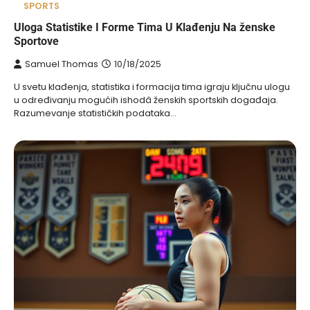
SPORTS
Uloga Statistike I Forme Tima U Klađenju Na ženske
Sportove
Samuel Thomas
10/18/2025
U svetu klađenja, statistika i formacija tima igraju ključnu ulogu
u određivanju mogućih ishodâ ženskih sportskih događaja.
Razumevanje statističkih podataka…