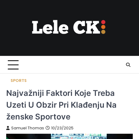
Skip
to
content
SPORTS
Najvažniji Faktori Koje Treba
Uzeti U Obzir Pri Klađenju Na
ženske Sportove
Samuel Thomas
10/23/2025