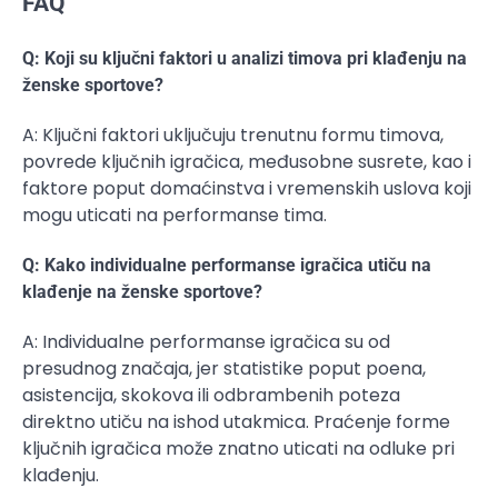
FAQ
Q: Koji su ključni faktori u analizi timova pri klađenju na
ženske sportove?
A: Ključni faktori uključuju trenutnu formu timova,
povrede ključnih igračica, međusobne susrete, kao i
faktore poput domaćinstva i vremenskih uslova koji
mogu uticati na performanse tima.
Q: Kako individualne performanse igračica utiču na
klađenje na ženske sportove?
A: Individualne performanse igračica su od
presudnog značaja, jer statistike poput poena,
asistencija, skokova ili odbrambenih poteza
direktno utiču na ishod utakmica. Praćenje forme
ključnih igračica može znatno uticati na odluke pri
klađenju.