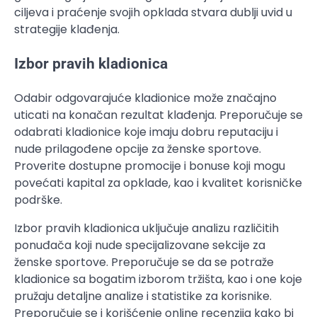
ciljeva i praćenje svojih opklada stvara dublji uvid u
strategije klađenja.
Izbor pravih kladionica
Odabir odgovarajuće kladionice može značajno
uticati na konačan rezultat klađenja. Preporučuje se
odabrati kladionice koje imaju dobru reputaciju i
nude prilagođene opcije za ženske sportove.
Proverite dostupne promocije i bonuse koji mogu
povećati kapital za opklade, kao i kvalitet korisničke
podrške.
Izbor pravih kladionica uključuje analizu različitih
ponuđača koji nude specijalizovane sekcije za
ženske sportove. Preporučuje se da se potraže
kladionice sa bogatim izborom tržišta, kao i one koje
pružaju detaljne analize i statistike za korisnike.
Preporučuje se i korišćenje online recenzija kako bi