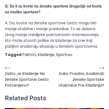
Q: Da li su kvote na ženske sportove drugačije od kvota
na muške sportove?
A: Da, kvote na ženske sportove često mogu biti
manje stabilne i manje predvidive. To se dešava
zbog manje medijske pokrivenosti i interesovanja,
što može stvoriti prilike za klađenje za one koji
pažljivo analiziraju situaciju u ženskim sportovima.
Tagged
Faktori
,
klađenje
,
Sportове
⟵
⟶
Post
Zašto Je Klađenje Na
Kako Pravilno Analizirati
navigation
ženske Sportove često
ženske Sportske
Potcenjeno?
Utakmice Pre Klađenja?
Related Posts