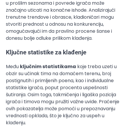
u prošlim sezonama i povrede igrača može
značajno uticati na konačne ishode. Analizirajući
trenutne trendove i obrasce, kladioničari mogu
stvoriti prednost u odnosu na konkurenciju,
omogućavajući im da pravilno procene šanse i
donesu bolje odluke prilikom klađenja.
Ključne statistike za klađenje
Među
ključnim statistikama
koje treba uzeti u
obzir su učinak tima na domaćem terenu, broj
postignutih i primljenih poena, kao i individualne
statistike igrača, poput procenta uspešnosti
šutiranja. Osim toga, takmičenja i ligaška pozicija
igrača i timova mogu pružiti važne uvide. Praćenje
ovih pokazatelja može pomoći u prepoznavanju
vrednosti opklada, što je ključno za uspeh u
klađenju.