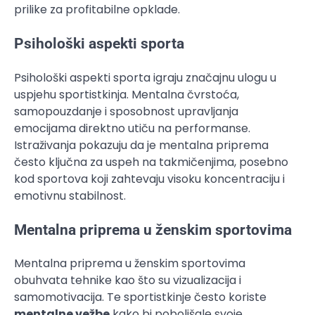
prilike za profitabilne opklade.
Psihološki aspekti sporta
Psihološki aspekti sporta igraju značajnu ulogu u
uspjehu sportistkinja. Mentalna čvrstoća,
samopouzdanje i sposobnost upravljanja
emocijama direktno utiču na performanse.
Istraživanja pokazuju da je mentalna priprema
često ključna za uspeh na takmičenjima, posebno
kod sportova koji zahtevaju visoku koncentraciju i
emotivnu stabilnost.
Mentalna priprema u ženskim sportovima
Mentalna priprema u ženskim sportovima
obuhvata tehnike kao što su vizualizacija i
samomotivacija. Te sportistkinje često koriste
mentalne vežbe
kako bi poboljšale svoje