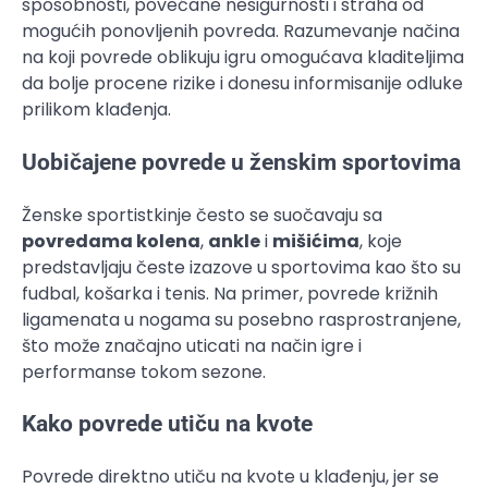
sposobnosti, povećane nesigurnosti i straha od
mogućih ponovljenih povreda. Razumevanje načina
na koji povrede oblikuju igru omogućava kladiteljima
da bolje procene rizike i donesu informisanije odluke
prilikom klađenja.
Uobičajene povrede u ženskim sportovima
Ženske sportistkinje često se suočavaju sa
povredama kolena
,
ankle
i
mišićima
, koje
predstavljaju česte izazove u sportovima kao što su
fudbal, košarka i tenis. Na primer, povrede križnih
ligamenata u nogama su posebno rasprostranjene,
što može značajno uticati na način igre i
performanse tokom sezone.
Kako povrede utiču na kvote
Povrede direktno utiču na kvote u klađenju, jer se