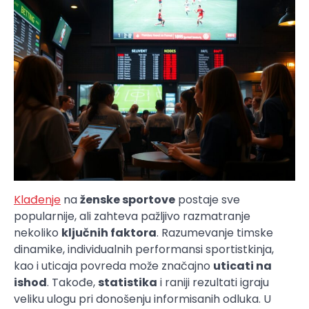
Klađenje
na
ženske sportove
postaje sve
popularnije, ali zahteva pažljivo razmatranje
nekoliko
ključnih faktora
. Razumevanje timske
dinamike, individualnih performansi sportistkinja,
kao i uticaja povreda može značajno
uticati na
ishod
. Takođe,
statistika
i raniji rezultati igraju
veliku ulogu pri donošenju informisanih odluka. U