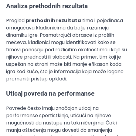
Analiza prethodnih rezultata
Pregled
prethodnih rezultata
tima i pojedinaca
omogućava kladionicima da bolje razumeju
dinamiku igre. Posmatrajući obrasce iz prošlih
mečeva, kladionici mogu identifikovati kako se
timovi ponašaju pod različitim okolnostima i koje su
njihove prednosti ili slabosti. Na primer, tim koji je
uspešan na strani može biti manje efikasan kada
igra kod kuće, što je informacija koja može lagano
promeniti pristup opkladi.
Uticaj povreda na performanse
Povrede često imaju značajan uticaj na
performanse sportistkinja, utičući na njihove
mogućnosti da nastupe na takmičenjima. Čak i
manja oštećenja mogu dovesti do smanjenja