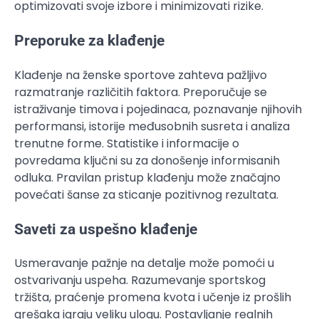
optimizovati svoje izbore i minimizovati rizike.
Preporuke za klađenje
Klađenje na ženske sportove zahteva pažljivo
razmatranje različitih faktora. Preporučuje se
istraživanje timova i pojedinaca, poznavanje njihovih
performansi, istorije međusobnih susreta i analiza
trenutne forme. Statistike i informacije o
povredama ključni su za donošenje informisanih
odluka. Pravilan pristup klađenju može značajno
povećati šanse za sticanje pozitivnog rezultata.
Saveti za uspešno klađenje
Usmeravanje pažnje na detalje može pomoći u
ostvarivanju uspeha. Razumevanje sportskog
tržišta, praćenje promena kvota i učenje iz prošlih
grešaka igraju veliku ulogu. Postavljanje realnih