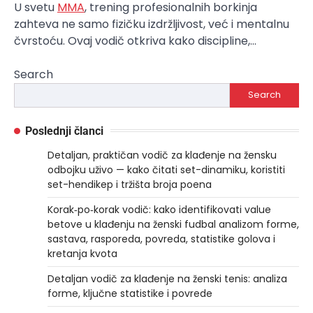
U svetu
MMA
, trening profesionalnih borkinja
zahteva ne samo fizičku izdržljivost, već i mentalnu
čvrstoću. Ovaj vodič otkriva kako discipline,…
Search
Search
Poslednji članci
Detaljan, praktičan vodič za klađenje na žensku
odbojku uživo — kako čitati set-dinamiku, koristiti
set-hendikep i tržišta broja poena
Korak‑po‑korak vodič: kako identifikovati value
betove u klađenju na ženski fudbal analizom forme,
sastava, rasporeda, povreda, statistike golova i
kretanja kvota
Detaljan vodič za klađenje na ženski tenis: analiza
forme, ključne statistike i povrede