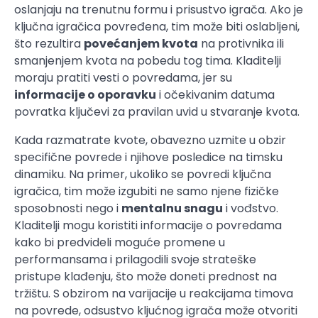
oslanjaju na trenutnu formu i prisustvo igrača. Ako je
ključna igračica povređena, tim može biti oslabljeni,
što rezultira
povećanjem kvota
na protivnika ili
smanjenjem kvota na pobedu tog tima. Kladitelji
moraju pratiti vesti o povredama, jer su
informacije o oporavku
i očekivanim datuma
povratka ključevi za pravilan uvid u stvaranje kvota.
Kada razmatrate kvote, obavezno uzmite u obzir
specifične povrede i njihove posledice na timsku
dinamiku. Na primer, ukoliko se povredi ključna
igračica, tim može izgubiti ne samo njene fizičke
sposobnosti nego i
mentalnu snagu
i vođstvo.
Kladitelji mogu koristiti informacije o povredama
kako bi predvideli moguće promene u
performansama i prilagodili svoje strateške
pristupe klađenju, što može doneti prednost na
tržištu. S obzirom na varijacije u reakcijama timova
na povrede, odsustvo kljućnog igrača može otvoriti