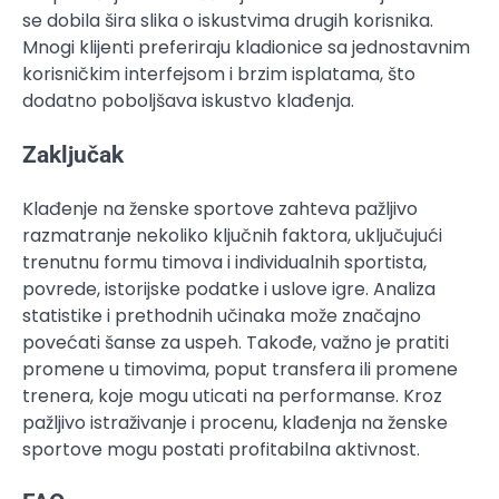
se dobila šira slika o iskustvima drugih korisnika.
Mnogi klijenti preferiraju kladionice sa jednostavnim
korisničkim interfejsom i brzim isplatama, što
dodatno poboljšava iskustvo klađenja.
Zaključak
Klađenje na ženske sportove zahteva pažljivo
razmatranje nekoliko ključnih faktora, uključujući
trenutnu formu timova i individualnih sportista,
povrede, istorijske podatke i uslove igre. Analiza
statistike i prethodnih učinaka može značajno
povećati šanse za uspeh. Takođe, važno je pratiti
promene u timovima, poput transfera ili promene
trenera, koje mogu uticati na performanse. Kroz
pažljivo istraživanje i procenu, klađenja na ženske
sportove mogu postati profitabilna aktivnost.