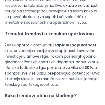
rezultate na takmičenjima. Ovo ukazuje na važnost
razvijanja strategija za upravljanje stresom kako bi
se povećale šanse za uspeh i očuvale fizičke i
mentalne sposobnosti na optimalnom nivou.
Trenutni trendovi u ženskim sportovima
Ženski sportovi doživljavaju
rapidnu popularnost
kroz povećanje medijske zastupljenosti i sve veće
investicije u timove i lige. Tokom poslednjih godina,
gledanost ženskih sportskih događaja, poput WNBA
i ženske fudbalske lige, porasla je za više od
30%
, a
sponzori sve više ulažu, prepoznajući potencijal. Ova
kretanja ukazuju na rastući interes publike i jačanje
ženskog sportskog identiteta.
Kako trendovi utiču na klađenje?