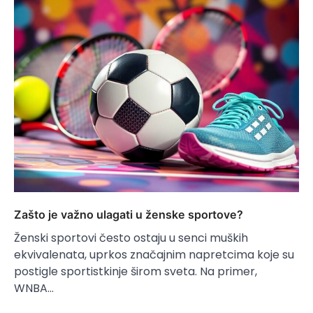
Zašto je važno ulagati u ženske sportove?
Ženski sportovi često ostaju u senci muških
ekvivalenata, uprkos značajnim napretcima koje su
postigle sportistkinje širom sveta. Na primer,
WNBA…