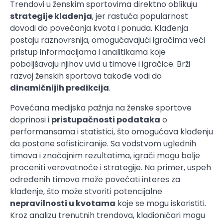
Trendovi u ženskim sportovima direktno oblikuju
strategije klađenja
, jer rastuća popularnost
dovodi do povećanja kvota i ponuda. Klađenja
postaju raznovrsnija, omogućavajući igračima veći
pristup informacijama i analitikama koje
poboljšavaju njihov uvid u timove i igračice. Brži
razvoj ženskih sportova takođe vodi do
dinamičnijih predikcija
.
Povećana medijska pažnja na ženske sportove
doprinosi i
pristupačnosti podataka
o
performansama i statistici, što omogućava klađenju
da postane sofisticiranije. Sa vodstvom uglednih
timova i značajnim rezultatima, igrači mogu bolje
proceniti verovatnoće i strategije. Na primer, uspeh
određenih timova može povećati interes za
klađenje, što može stvoriti potencijalne
nepravilnosti u kvotama
koje se mogu iskoristiti.
Kroz analizu trenutnih trendova, kladioničari mogu