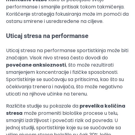
performanse i smanjile pritisak tokom takmičenja.
Korišćenje strategija fokusiranja može im pomoći da
ostanu smirene i usredsređene na ciljeve.
Uticaj stresa na performanse
Uticaj stresa na performanse sportistkinja može biti
značajan. Visok nivo stresa često dovodi do
povećane anksioznosti
, što može rezultirati
smanjenjem koncentracije i fizičke sposobnosti.
Sportistkinje se suočavaju sa pritiscima, kao što su
očekivanja trenera i navijača, što može negativno
uticati na njihove učinke na terenu.
Različite studije su pokazale da
prevelika količina
stresa
može promeniti biološke procese u telu,
smanjiti izdržljivost i povećati rizik od povreda. U
jednoj studiji, sportistkinje koje su se suočavale sa
višim nivoom stresa beležile su čak 30% lošije