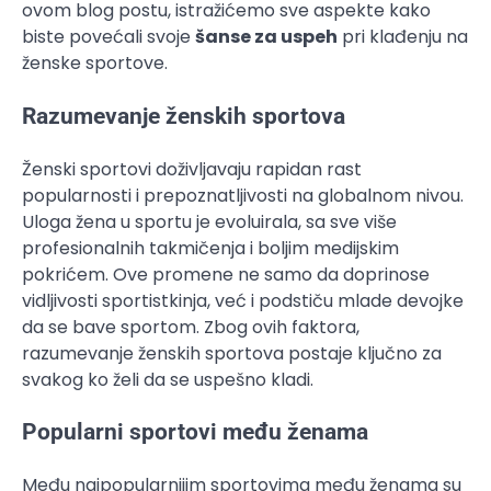
ovom blog postu, istražićemo sve aspekte kako
biste povećali svoje
šanse za uspeh
pri klađenju na
ženske sportove.
Razumevanje ženskih sportova
Ženski sportovi doživljavaju rapidan rast
popularnosti i prepoznatljivosti na globalnom nivou.
Uloga žena u sportu je evoluirala, sa sve više
profesionalnih takmičenja i boljim medijskim
pokrićem. Ove promene ne samo da doprinose
vidljivosti sportistkinja, već i podstiču mlade devojke
da se bave sportom. Zbog ovih faktora,
razumevanje ženskih sportova postaje ključno za
svakog ko želi da se uspešno kladi.
Popularni sportovi među ženama
Među najpopularnijim sportovima među ženama su