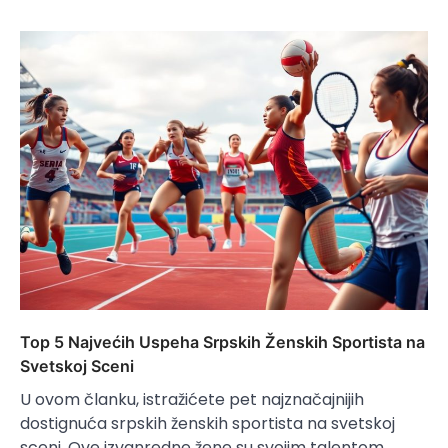
Top 5 Najvećih Uspeha Srpskih Ženskih Sportista na
Svetskoj Sceni
U ovom članku, istražićete pet najznačajnijih
dostignuća srpskih ženskih sportista na svetskoj
sceni. Ove izvanredne žene su svojim talentom,