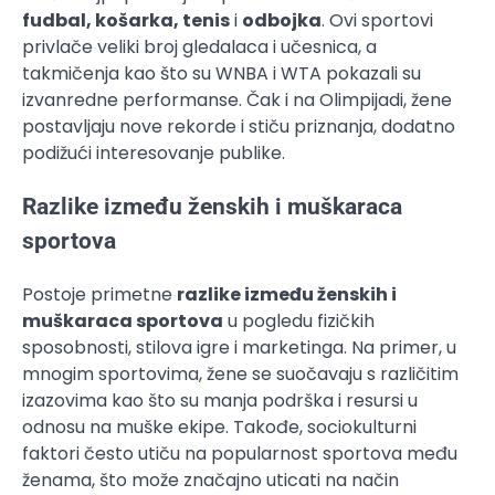
fudbal, košarka, tenis
i
odbojka
. Ovi sportovi
privlače veliki broj gledalaca i učesnica, a
takmičenja kao što su WNBA i WTA pokazali su
izvanredne performanse. Čak i na Olimpijadi, žene
postavljaju nove rekorde i stiču priznanja, dodatno
podižući interesovanje publike.
Razlike između ženskih i muškaraca
sportova
Postoje primetne
razlike između ženskih i
muškaraca sportova
u pogledu fizičkih
sposobnosti, stilova igre i marketinga. Na primer, u
mnogim sportovima, žene se suočavaju s različitim
izazovima kao što su manja podrška i resursi u
odnosu na muške ekipe. Takođe, sociokulturni
faktori često utiču na popularnost sportova među
ženama, što može značajno uticati na način