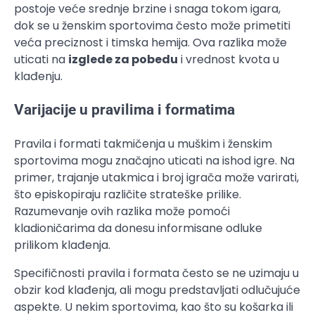
postoje veće srednje brzine i snaga tokom igara,
dok se u ženskim sportovima često može primetiti
veća preciznost i timska hemija. Ova razlika može
uticati na
izglede za pobedu
i vrednost kvota u
klađenju.
Varijacije u pravilima i formatima
Pravila i formati takmičenja u muškim i ženskim
sportovima mogu značajno uticati na ishod igre. Na
primer, trajanje utakmica i broj igrača može varirati,
što episkopiraju različite strateške prilike.
Razumevanje ovih razlika može pomoći
kladioničarima da donesu informisane odluke
prilikom klađenja.
Specifičnosti pravila i formata često se ne uzimaju u
obzir kod klađenja, ali mogu predstavljati odlučujuće
aspekte. U nekim sportovima, kao što su košarka ili