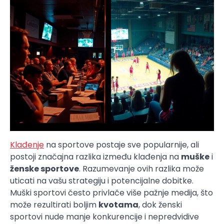
Klađenje
na sportove postaje sve popularnije, ali
postoji značajna razlika između klađenja na
muške
i
ženske sportove
. Razumevanje ovih razlika može
uticati na vašu strategiju i potencijalne dobitke.
Muški sportovi često privlače više pažnje medija, što
može rezultirati boljim
kvotama
, dok ženski
sportovi nude manje konkurencije i nepredvidive