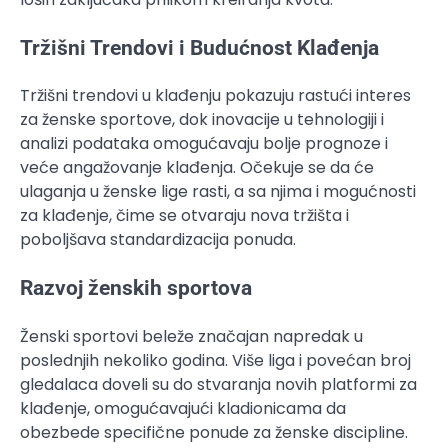
Tržišni Trendovi i Budućnost Klađenja
Tržišni trendovi u klađenju pokazuju rastući interes
za ženske sportove, dok inovacije u tehnologiji i
analizi podataka omogućavaju bolje prognoze i
veće angažovanje klađenja. Očekuje se da će
ulaganja u ženske lige rasti, a sa njima i mogućnosti
za klađenje, čime se otvaraju nova tržišta i
poboljšava standardizacija ponuda.
Razvoj ženskih sportova
Ženski sportovi beleže značajan napredak u
poslednjih nekoliko godina. Više liga i povećan broj
gledalaca doveli su do stvaranja novih platformi za
klađenje, omogućavajući kladionicama da
obezbede specifične ponude za ženske discipline.