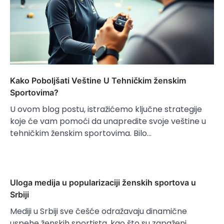
Kako Poboljšati Veštine U Tehničkim ženskim
Sportovima?
U ovom blog postu, istražićemo ključne strategije
koje će vam pomoći da unapredite svoje veštine u
tehničkim ženskim sportovima. Bilo…
Uloga medija u popularizaciji ženskih sportova u
Srbiji
Mediji u Srbiji sve češće odražavaju dinamične
uspehe ženskih sportista, kao što su zapaženi