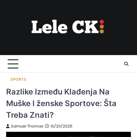
Skip
to
content
SPORTS
Razlike Između Klađenja Na
Muške I ženske Sportove: Šta
Treba Znati?
Samuel Thomas
10/20/2025