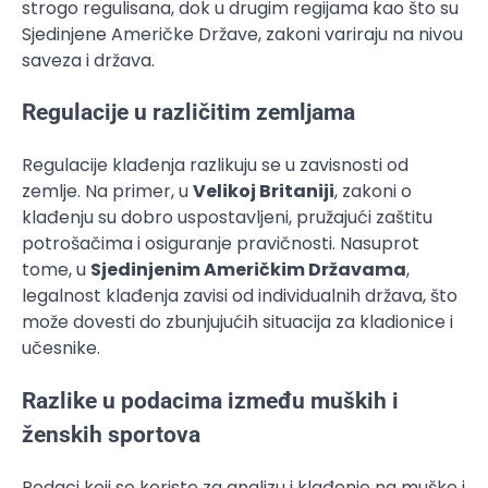
strogo regulisana, dok u drugim regijama kao što su
Sjedinjene Američke Države, zakoni variraju na nivou
saveza i država.
Regulacije u različitim zemljama
Regulacije klađenja razlikuju se u zavisnosti od
zemlje. Na primer, u
Velikoj Britaniji
, zakoni o
klađenju su dobro uspostavljeni, pružajući zaštitu
potrošačima i osiguranje pravičnosti. Nasuprot
tome, u
Sjedinjenim Američkim Državama
,
legalnost klađenja zavisi od individualnih država, što
može dovesti do zbunjujućih situacija za kladionice i
učesnike.
Razlike u podacima između muških i
ženskih sportova
Podaci koji se koriste za analizu i klađenje na muške i