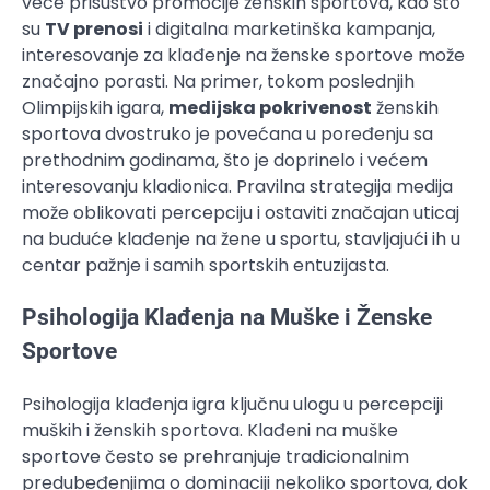
veće prisustvo promocije ženskih sportova, kao što
su
TV prenosi
i digitalna marketinška kampanja,
interesovanje za klađenje na ženske sportove može
značajno porasti. Na primer, tokom poslednjih
Olimpijskih igara,
medijska pokrivenost
ženskih
sportova dvostruko je povećana u poređenju sa
prethodnim godinama, što je doprinelo i većem
interesovanju kladionica. Pravilna strategija medija
može oblikovati percepciju i ostaviti značajan uticaj
na buduće klađenje na žene u sportu, stavljajući ih u
centar pažnje i samih sportskih entuzijasta.
Psihologija Klađenja na Muške i Ženske
Sportove
Psihologija klađenja igra ključnu ulogu u percepciji
muških i ženskih sportova. Klađeni na muške
sportove često se prehranjuje tradicionalnim
predubeđenjima o dominaciji nekoliko sportova, dok