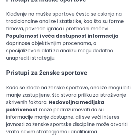
Klađenje na muške sportove često se oslanja na
tradicionalne analize i statistike, kao što su forme
timova, povrede igrača i prethodni mečevi.
Popularnost i veća dostupnost informacija
doprinose objektivnijim procenama, a
specijalizovani alati za analizu mogu dodatno
unaprediti strategiju.
Pristupi za ženske sportove
Kada se klađe na ženske sportove, analize mogu biti
manje zastupljene, što stvara priliku za istraživanje
skrivenih faktora.
Nedovoljna medijska
pokrivenost
može podrazumevati da su
informacije manje dostupne, ali sve veći interes
javnosti za ženske sportske discipline može otvoriti
vrata novim strategijama i analiticima.