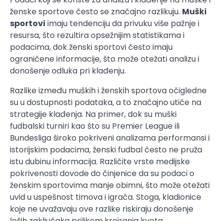
ženske sportove često se značajno razlikuju.
Muški
sportovi
imaju tendenciju da privuku više pažnje i
resursa, što rezultira opsežnijim statistikama i
podacima, dok ženski sportovi često imaju
ograničene informacije, što može otežati analizu i
donošenje odluka pri klađenju.
Razlike između muških i ženskih sportova očigledne
su u dostupnosti podataka, a to značajno utiče na
strategije klađenja. Na primer, dok su muški
fudbalski turniri kao što su Premier League ili
Bundesliga široko pokriveni analizama performansi i
istorijskim podacima, ženski fudbal često ne pruža
istu dubinu informacija. Različite vrste medijske
pokrivenosti dovode do činjenice da su podaci o
ženskim sportovima manje obimni, što može otežati
uvid u uspešnost timova i igrača. Stoga, kladionice
koje ne uvažavaju ove razlike riskiraju donošenje
loših zaključaka prilikom kreiranja kvota.