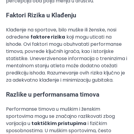
percepcija oba polja menja u društvu.
Faktori Rizika u Klađenju
Klađenje na sportove, bilo muške ili ženske, nosi
određene
faktore rizika
koji mogu uticati na
ishode. Ovi faktori mogu obuhvatati performanse
timova, povrede ključnih igrača, kao i istorijske
statistike. Uneverzivenose informacija o treninzima i
mentalnom stanju atleta može dodatno otežati
predikciju ishoda. Razumevanje ovih rizika ključno je
za adekvatno klađenje i minimizaciju gubitaka.
Razlike u performansama timova
Performanse timova u muškim i ženskim
sportovima mogu se značajno razlikovati zbog
varijacija u
taktičkim pristupima
i fizičkim
sposobnostima. U muškim sportovima, često