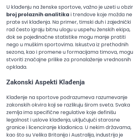
U klađenju na ženske sportove, važno je uzeti u obzir
broj prolaznih analitika
i trendove koje možda ne
prate svi klađenja. Na primer, timski duh i zajednički
rad često igraju bitnu ulogu u uspehu ženskih ekipa,
dok se pojedinačne statistike mogu manje pratiti
nego u muškim sportovima. Iskustva iz prethodnih
sezona, kao i promene u formacijama timova, mogu
stvoriti značajne prilike za pronalaženje vrednosnih
opklada.
Zakonski Aspekti Klađenja
Klađenje na sportove podrazumeva razumevanje
zakonskih okvira koji se razlikuju širom sveta. Svaka
zemlja ima specifične regulative koje definišu
legalnost i uslove klađenja, uključujući starosne
granice i licenciranje kladionica. U nekim državama,
kao što su Velika Britanija i Australija, industrija je