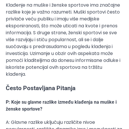
Klađenje na muške i ženske sportove ima značajne
razlike koje je važno razumeti. Muški sportovi često
privlače veću publiku i imaju više medijske
eksponiranosti, što može uticati na kvote i prenos
informacija. S druge strane, ženski sportovi se sve
više razvijaju i stiču popularnost, ali se i dalje
suočavaju s predrasudama u pogledu klađenja i
investicija. Uzimanje u obzir ovih aspekata može
pomoći kladiteljima da donesu informisane odluke i
iskoriste potencijal ovih sportova na tržištu
klađenja.
Često Postavljana Pitanja
P: Koje su glavne razlike između klađenja na muške i
ženske sportove?
A: Glavne razlike uključuju različite nivoe