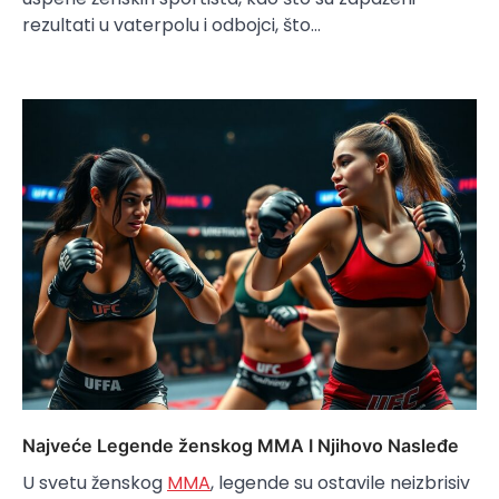
rezultati u vaterpolu i odbojci, što…
Najveće Legende ženskog MMA I Njihovo Nasleđe
U svetu ženskog
MMA
, legende su ostavile neizbrisiv