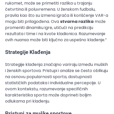
rukomet, može se primetiti razlika u trajanju
četvrtina ili poluvremena. U ženskom fudbalu,
pravila kao što su izmena igrača ili korišćenje VAR-a
mogu biti prilagođena. Ova
stvarna razlika
može
promeniti dinamiku igre, utičući na predikciju
rezultata i time i na kvote kladionica. Razumevanje
ovih nuansa može biti ključno za uspešno klađenje.”
Strategije Klađenja
Strategije klađenja značajno variraju između muških
i ženskih sportova. Pristupi i analize se često oblikuju
na osnovu popularnosti sporta, dostupnosti
statističkih podataka i individualne percepcije. U
ovom kontekstu, razumevanje specifičnih
karakteristika sporta može doprineti boljim
odlukama pri klađenju.
Pristupi za muške sportove