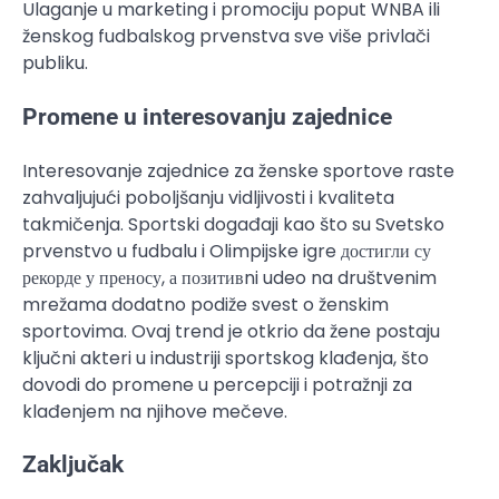
Ulaganje u marketing i promociju poput WNBA ili
ženskog fudbalskog prvenstva sve više privlači
publiku.
Promene u interesovanju zajednice
Interesovanje zajednice za ženske sportove raste
zahvaljujući poboljšanju vidljivosti i kvaliteta
takmičenja. Sportski događaji kao što su Svetsko
prvenstvo u fudbalu i Olimpijske igre достигли су
рекорде у преносу, а позитивni udeo na društvenim
mrežama dodatno podiže svest o ženskim
sportovima. Ovaj trend je otkrio da žene postaju
ključni akteri u industriji sportskog klađenja, što
dovodi do promene u percepciji i potražnji za
klađenjem na njihove mečeve.
Zaključak