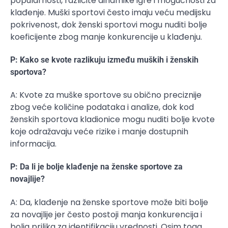
popularnosti, različite dinamike igre i mogućnosti za
klađenje. Muški sportovi često imaju veću medijsku
pokrivenost, dok ženski sportovi mogu nuditi bolje
koeficijente zbog manje konkurencije u klađenju.
P: Kako se kvote razlikuju između muških i ženskih
sportova?
A: Kvote za muške sportove su obično preciznije
zbog veće količine podataka i analize, dok kod
ženskih sportova kladionice mogu nuditi bolje kvote
koje odražavaju veće rizike i manje dostupnih
informacija.
P: Da li je bolje klađenje na ženske sportove za
novajlije?
A: Da, klađenje na ženske sportove može biti bolje
za novajlije jer često postoji manja konkurencija i
bolja prilika za identifikaciju vrednosti. Osim toga,