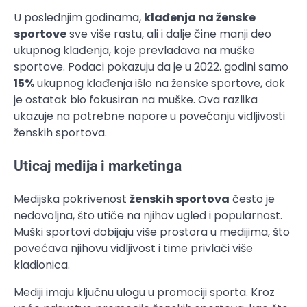
U poslednjim godinama,
klađenja na ženske
sportove
sve više rastu, ali i dalje čine manji deo
ukupnog klađenja, koje prevladava na muške
sportove. Podaci pokazuju da je u 2022. godini samo
15%
ukupnog klađenja išlo na ženske sportove, dok
je ostatak bio fokusiran na muške. Ova razlika
ukazuje na potrebne napore u povećanju vidljivosti
ženskih sportova.
Uticaj medija i marketinga
Medijska pokrivenost
ženskih sportova
često je
nedovoljna, što utiče na njihov ugled i popularnost.
Muški sportovi dobijaju više prostora u medijima, što
povećava njihovu vidljivost i time privlači više
kladionica.
Mediji imaju ključnu ulogu u promociji sporta. Kroz