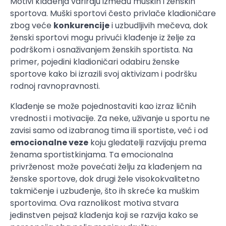
Motivi klađenja variraju između muških i ženskih
sportova. Muški sportovi često privlače kladioničare
zbog veće
konkurencije
i uzbudljivih mečeva, dok
ženski sportovi mogu privući klađenje iz želje za
podrškom i osnaživanjem ženskih sportista. Na
primer, pojedini kladioničari odabiru ženske
sportove kako bi izrazili svoj aktivizam i podršku
rodnoj ravnopravnosti.
Klađenje se može pojednostaviti kao izraz ličnih
vrednosti i motivacije. Za neke, uživanje u sportu ne
zavisi samo od izabranog tima ili sportiste, već i od
emocionalne veze
koju gledatelji razvijaju prema
ženama sportistkinjama. Ta emocionalna
privrženost može povećati želju za klađenjem na
ženske sportove, dok drugi žele visokokvalitetno
takmičenje i uzbuđenje, što ih skreće ka muškim
sportovima. Ova raznolikost motiva stvara
jedinstven pejsaž klađenja koji se razvija kako se