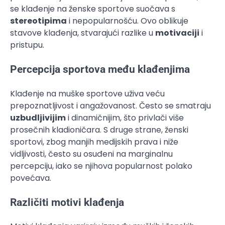
se klađenje na ženske sportove suočava s
stereotipima
i nepopularnošću. Ovo oblikuje
stavove klađenja, stvarajući razlike u
motivaciji
i
pristupu.
Percepcija sportova među klađenjima
Klađenje na muške sportove uživa veću
prepoznatljivost i angažovanost. Često se smatraju
uzbudljivijim
i dinamičnijim, što privlači više
prosečnih kladioničara. S druge strane, ženski
sportovi, zbog manjih medijskih prava i niže
vidljivosti, često su osuđeni na marginalnu
percepciju, iako se njihova popularnost polako
povećava.
Različiti motivi klađenja