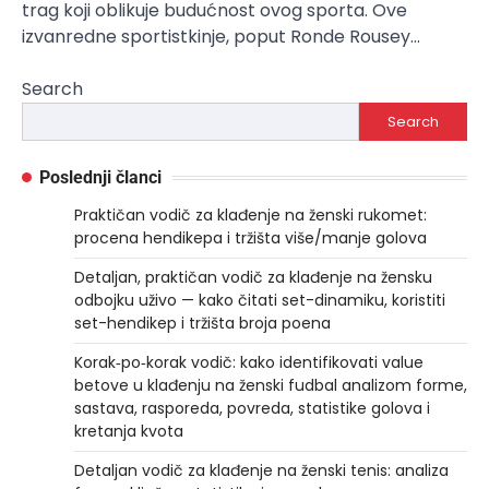
trag koji oblikuje budućnost ovog sporta. Ove
izvanredne sportistkinje, poput Ronde Rousey…
Search
Search
Poslednji članci
Praktičan vodič za klađenje na ženski rukomet:
procena hendikepa i tržišta više/manje golova
Detaljan, praktičan vodič za klađenje na žensku
odbojku uživo — kako čitati set-dinamiku, koristiti
set-hendikep i tržišta broja poena
Korak‑po‑korak vodič: kako identifikovati value
betove u klađenju na ženski fudbal analizom forme,
sastava, rasporeda, povreda, statistike golova i
kretanja kvota
Detaljan vodič za klađenje na ženski tenis: analiza