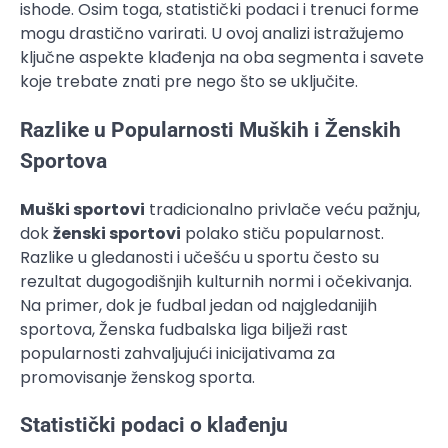
ishode. Osim toga, statistički podaci i trenuci forme
mogu drastično varirati. U ovoj analizi istražujemo
ključne aspekte klađenja na oba segmenta i savete
koje trebate znati pre nego što se uključite.
Razlike u Popularnosti Muških i Ženskih
Sportova
Muški sportovi
tradicionalno privlače veću pažnju,
dok
ženski sportovi
polako stiču popularnost.
Razlike u gledanosti i učešću u sportu često su
rezultat dugogodišnjih kulturnih normi i očekivanja.
Na primer, dok je fudbal jedan od najgledanijih
sportova, Ženska fudbalska liga bilježi rast
popularnosti zahvaljujući inicijativama za
promovisanje ženskog sporta.
Statistički podaci o klađenju