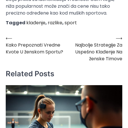
niža popularnost može znači da cene nisu tako
precizno određene kao kod muških sportova.
Tagged
klađenje
,
razlike
,
sport
⟵
⟶
Post
Kako Prepoznati Vredne
Najbolje Strategije Za
navigation
Kvote U ženskom Sportu?
Uspešno Klađenje Na
ženske Timove
Related Posts