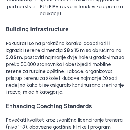
partnerstva
EU i FIBA razvojni fondovi za opremu i
edukaciju.
Building Infrastructure
Fokusirati se na praktične korake: adaptirati ili
izgraditi terene dimenzija
28 x 15 m
sa obručima na
3,05 m
, postaviti najmanje dvije hale u gradovima sa
preko 50.000 stanovnika i obezbijediti mobilne
terene za ruralne opštine. Takođe, organizovati
pristup terenu za škole i klubove najmanje 20 sati
nedeljno kako bi se osiguralo kontinuirano treniranje
i razvoj mlađih kategorija.
Enhancing Coaching Standards
Povećati kvalitet kroz zvanično licenciranje trenera
(nivo 1-3), obavezne godišnje klinike i program