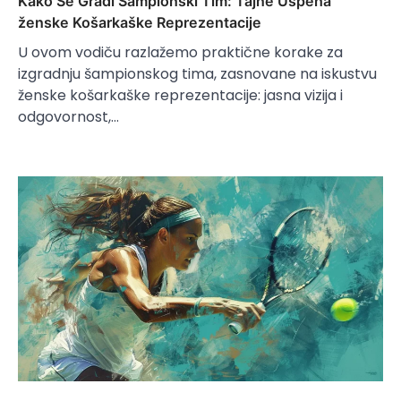
Kako Se Gradi Šampionski Tim: Tajne Uspeha
ženske Košarkaške Reprezentacije
U ovom vodiču razlažemo praktične korake za
izgradnju šampionskog tima, zasnovane na iskustvu
ženske košarkaške reprezentacije: jasna vizija i
odgovornost,…