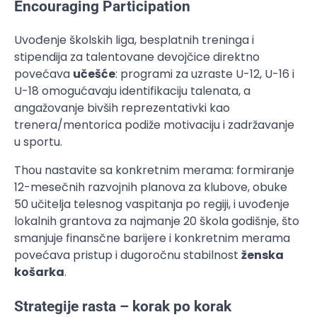
Encouraging Participation
Uvođenje školskih liga, besplatnih treninga i
stipendija za talentovane devojčice direktno
povećava
učešće
: programi za uzraste U-12, U-16 i
U-18 omogućavaju identifikaciju talenata, a
angažovanje bivših reprezentativki kao
trenera/mentorica podiže motivaciju i zadržavanje
u sportu.
Thou nastavite sa konkretnim merama: formiranje
12-mesečnih razvojnih planova za klubove, obuke
50 učitelja telesnog vaspitanja po regiji, i uvođenje
lokalnih grantova za najmanje 20 škola godišnje, što
smanjuje finansčne barijere i konkretnim merama
povećava pristup i dugoročnu stabilnost
ženska
košarka
.
Strategije rasta – korak po korak