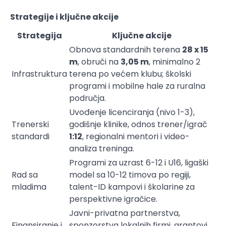
Strategije i ključne akcije
Strategija
Ključne akcije
Obnova standardnih terena
28 x 15
m
, obruči na
3,05 m
, minimalno 2
Infrastruktura
terena po većem klubu; školski
programi i mobilne hale za ruralna
područja.
Uvođenje licenciranja (nivo 1-3),
Trenerski
godišnje klinike, odnos trener/igrač
standardi
1:12
, regionalni mentori i video-
analiza treninga.
Programi za uzrast 6-12 i U16, ligaški
Rad sa
model sa 10-12 timova po regiji,
mladima
talent-ID kampovi i školarine za
perspektivne igračice.
Javni-privatna partnerstva,
Finansiranje i
sponzorstva lokalnih firmi, grantovi