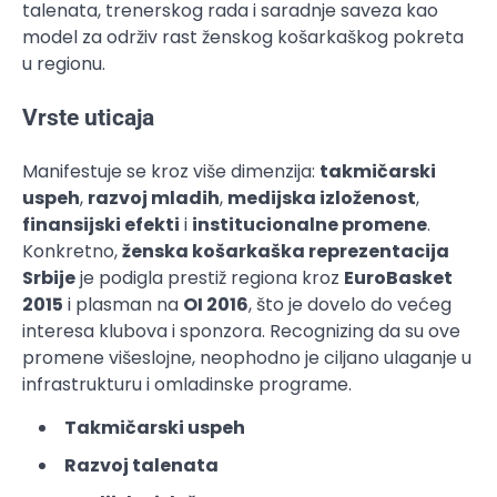
talenata, trenerskog rada i saradnje saveza kao
model za održiv rast ženskog košarkaškog pokreta
u regionu.
Vrste uticaja
Manifestuje se kroz više dimenzija:
takmičarski
uspeh
,
razvoj mladih
,
medijska izloženost
,
finansijski efekti
i
institucionalne promene
.
Konkretno,
ženska košarkaška reprezentacija
Srbije
je podigla prestiž regiona kroz
EuroBasket
2015
i plasman na
OI 2016
, što je dovelo do većeg
interesa klubova i sponzora. Recognizing da su ove
promene višeslojne, neophodno je ciljano ulaganje u
infrastrukturu i omladinske programe.
Takmičarski uspeh
Razvoj talenata