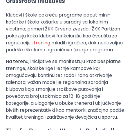
Grassroots Initiatives
Klubovi i škole pokreću programe poput mini-
košarke i škola košarke u saradnji sa lokalnim
vlastima; primeri ŽKK Crvena zvezda i ŽKK Partizan
pokazuju kako klubovi funkcionišu kao čvorišta za
regrutaciju i
trening
mladih igračica, dok nedovoljna
podrška školama ograničava širenje programa.
Na terenu, inicijative se manifestuju kroz besplatne
treninge, školske lige i letnje kampove koji
omogućavaju kontinuitet rada i rano otkrivanje
talenata; važan model je regionalna saradnja
klubova koja smanjuje troškove putovanja i
povećava broj utakmica za 12-18‑godišnje
kategorije, a ulaganje u obuke trenera i uključivanje
bivših reprezentativki kao mentorki značajno podiže
kvalitet treninga i zadržavanje devojčica u sportu.