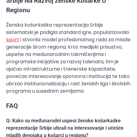
Srbije Na Razvoj ženske Košarke U
Regionu
Ženska košarkaška reprezentacija Srbije
sistematski je podigla standard igre, popularizovala
sport
i stvorila model profesionalnog rada za mlađe
generacije širom regiona; kroz medijski prisustvo,
uspehe na međunarodnim takmičenjima i
programske inicijative za razvoj talenata, tim je
ojačao infrastrukturne i trenerske kapacitete,
povećao interesovanje sponzora i institucija te tako
ubrzao institucionalizaciju i rast ženskih liga i školskih
programa u susednim zemljama.
FAQ
Q: Kako su međunarodni uspesi ženske košarkaške
reprezentacije Srbije uticali na interesovanje i učešće
mladih devojaka u košarci u regionu?