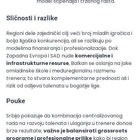
model stipendija i tržišnog rasta.
Sličnosti i razlike
Regioni dele zajednički cilj: veći broj mladih igračica i
bolja ligaška konkurencija, ali se razlikuju po
modelima finansiranja i profesionalizacije. Dok
Zapadna Evropa i SAD nude
komercijalne i
infrastrukturne resurse
, Balkan se oslanja na jake
omladinske škole i međuregionalnu razmenu
trenera; to stvara komplementarne prednosti ali i
rizik od odljeva talenata u bogatije lige.
Pouke
Srbija pokazuje da kombinacija centralizovanog
rada na razvoju talenata i ulaganja u trenere donosi
brze rezultate;
važno je balansirati grassroots
programe i profesionalne prilike
kako bi region