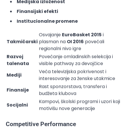
Medijska izloženost
Finansijski efekti
Institucionalne promene
Osvajanje
EuroBasket 2015
i
Takmičarski
plasman na
OI 2016
povećali
regionalni nivo igre
Razvoj
Povećanje omladinskih selekcija i
talenata
visible pathway za devojčice
Veća televizijska pokrivenost i
Mediji
interesovanje za ženske utakmice
Rast sponzorstava, transfera i
Finansije
budžeta klubova
Kampovi, školski programi i uzori koji
Socijalni
motivišu nove generacije
Competitive Performance