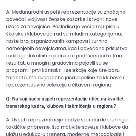
A: Međunarodni uspehi reprezentacije su značajno
povećali vidljivost ženske košarke i stvorili nove
uzore za devojčice. Posledica je veći broj upisa u
školske i klubove za rad sa mlađim kategorijama,
raste broj organizovanih kampova i turnira
namenjenih devojčicama, kao i povećano prisustvo
roditelja i lokalnih zajednica u podršci sportu. Kao
rezultat, u mnogim gradovima pojavili su se
programi “prvi kontakt” i selekcije koje šire bazu
talenata, što dugoročno jača pipeline za klubove i
reprezentativne selekcije u čitavom regionu.
Q: Na koji način uspeh reprezentacije utiče na kvalitet
trenerskog kadra, klubova i takmičenja u regionu?
A: Uspeh reprezentacije podiže standarde treninga i
taktičke pripreme, što motiviše saveze i klubove da
ulažu u edukaciju trenera, moderne metodologije i