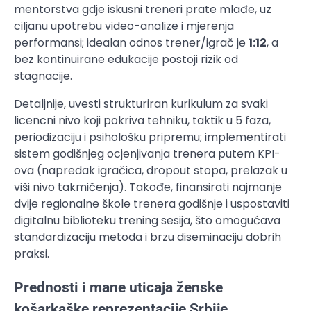
mentorstva gdje iskusni treneri prate mlađe, uz
ciljanu upotrebu video-analize i mjerenja
performansi; idealan odnos trener/igrač je
1:12
, a
bez kontinuirane edukacije postoji rizik od
stagnacije.
Detaljnije, uvesti strukturiran kurikulum za svaki
licencni nivo koji pokriva tehniku, taktik u 5 faza,
periodizaciju i psihološku pripremu; implementirati
sistem godišnjeg ocjenjivanja trenera putem KPI-
ova (napredak igračica, dropout stopa, prelazak u
viši nivo takmičenja). Takođe, finansirati najmanje
dvije regionalne škole trenera godišnje i uspostaviti
digitalnu biblioteku trening sesija, što omogućava
standardizaciju metoda i brzu diseminaciju dobrih
praksi.
Prednosti i mane uticaja ženske
košarkaške reprezentacije Srbije