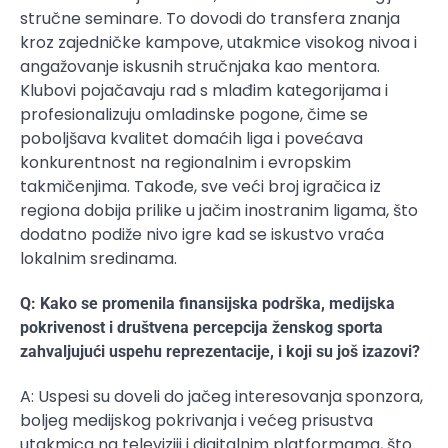
stručne seminare. To dovodi do transfera znanja
kroz zajedničke kampove, utakmice visokog nivoa i
angažovanje iskusnih stručnjaka kao mentora.
Klubovi pojačavaju rad s mlađim kategorijama i
profesionalizuju omladinske pogone, čime se
poboljšava kvalitet domaćih liga i povećava
konkurentnost na regionalnim i evropskim
takmičenjima. Takođe, sve veći broj igračica iz
regiona dobija prilike u jačim inostranim ligama, što
dodatno podiže nivo igre kad se iskustvo vraća
lokalnim sredinama.
Q: Kako se promenila finansijska podrška, medijska
pokrivenost i društvena percepcija ženskog sporta
zahvaljujući uspehu reprezentacije, i koji su još izazovi?
A: Uspesi su doveli do jačeg interesovanja sponzora,
boljeg medijskog pokrivanja i većeg prisustva
utakmica na televiziji i digitalnim platformama, što