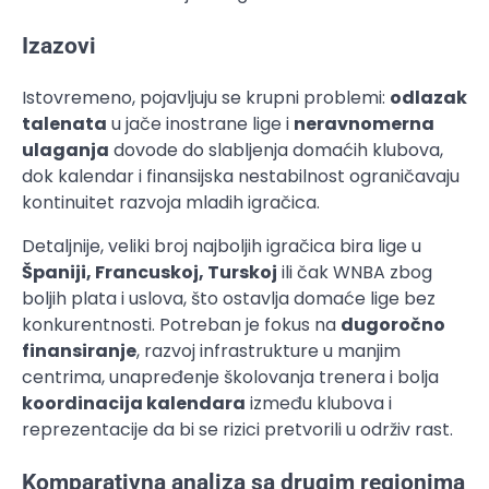
Izazovi
Istovremeno, pojavljuju se krupni problemi:
odlazak
talenata
u jače inostrane lige i
neravnomerna
ulaganja
dovode do slabljenja domaćih klubova,
dok kalendar i finansijska nestabilnost ograničavaju
kontinuitet razvoja mladih igračica.
Detaljnije, veliki broj najboljih igračica bira lige u
Španiji, Francuskoj, Turskoj
ili čak WNBA zbog
boljih plata i uslova, što ostavlja domaće lige bez
konkurentnosti. Potreban je fokus na
dugoročno
finansiranje
, razvoj infrastrukture u manjim
centrima, unapređenje školovanja trenera i bolja
koordinacija kalendara
između klubova i
reprezentacije da bi se rizici pretvorili u održiv rast.
Komparativna analiza sa drugim regionima