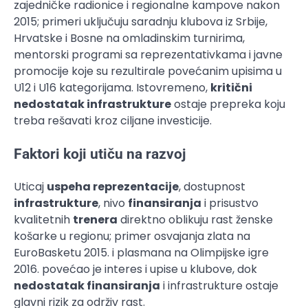
zajedničke radionice i regionalne kampove nakon
2015; primeri uključuju saradnju klubova iz Srbije,
Hrvatske i Bosne na omladinskim turnirima,
mentorski programi sa reprezentativkama i javne
promocije koje su rezultirale povećanim upisima u
U12 i U16 kategorijama. Istovremeno,
kritični
nedostatak infrastrukture
ostaje prepreka koju
treba rešavati kroz ciljane investicije.
Faktori koji utiču na razvoj
Uticaj
uspeha reprezentacije
, dostupnost
infrastrukture
, nivo
finansiranja
i prisustvo
kvalitetnih
trenera
direktno oblikuju rast ženske
košarke u regionu; primer osvajanja zlata na
EuroBasketu 2015. i plasmana na Olimpijske igre
2016. povećao je interes i upise u klubove, dok
nedostatak finansiranja
i infrastrukture ostaje
glavni rizik za održiv rast.