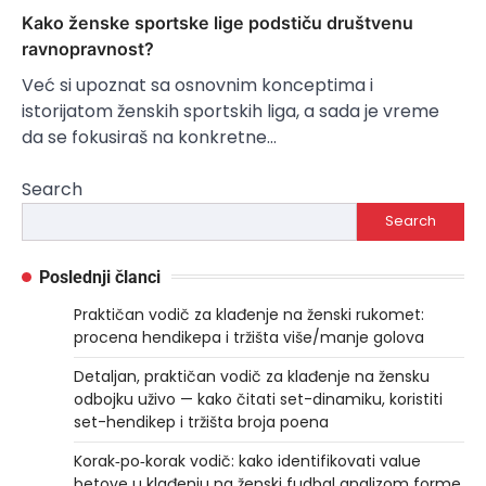
Kako ženske sportske lige podstiču društvenu
ravnopravnost?
Već si upoznat sa osnovnim konceptima i
istorijatom ženskih sportskih liga, a sada je vreme
da se fokusiraš na konkretne…
Search
Search
Poslednji članci
Praktičan vodič za klađenje na ženski rukomet:
procena hendikepa i tržišta više/manje golova
Detaljan, praktičan vodič za klađenje na žensku
odbojku uživo — kako čitati set-dinamiku, koristiti
set-hendikep i tržišta broja poena
Korak‑po‑korak vodič: kako identifikovati value
betove u klađenju na ženski fudbal analizom forme,