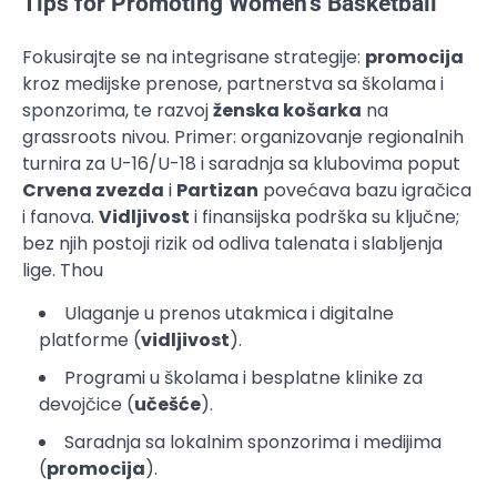
Tips for Promoting Women’s Basketball
Fokusirajte se na integrisane strategije:
promocija
kroz medijske prenose, partnerstva sa školama i
sponzorima, te razvoj
ženska košarka
na
grassroots nivou. Primer: organizovanje regionalnih
turnira za U-16/U-18 i saradnja sa klubovima poput
Crvena zvezda
i
Partizan
povećava bazu igračica
i fanova.
Vidljivost
i finansijska podrška su ključne;
bez njih postoji rizik od odliva talenata i slabljenja
lige. Thou
Ulaganje u prenos utakmica i digitalne
platforme (
vidljivost
).
Programi u školama i besplatne klinike za
devojčice (
učešće
).
Saradnja sa lokalnim sponzorima i medijima
(
promocija
).