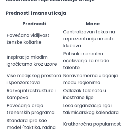
Prednosti i mane uticaja
Prednosti
Mane
Centralizovan fokus na
Povećana vidljivost
reprezentaciju umesto
ženske košarke
klubova
Pritisak i nerealna
Inspiracija mladim
očekivanja za mlade
igračicama kroz uzore
talente
Više medijskog prostora
Neravnomerna ulaganja
i sponzorstava
među regionima
Razvoj infrastrukture i
Odlazak talenata u
kampova
inostrane lige
Povećanje broja
Loša organizacija liga i
trenerskih programa
takmičarskog kalendara
Standard igre kao
Kratkoročna popularnost
model (taktika, radna