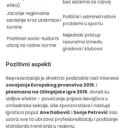
bez sistema za razvoj
etika)
Jačanje regionalne
Politički i administrativni
saradnje kroz utakmice i
problemi u sportu
turnire
Nejednak pristup
Pozitivan socio-kulturni
resursima između
uticaj na rodne norme
gradova i klubova
Pozitivni aspekti
Reprezentacija je direktno podstakla rast interesa:
osvajanje Evropskog prvenstva 2015.
i
plasmana na Olimpijske igre 2016.
doneli su
vidljive efekte – povećanje prijava devojčica u
omladinske sekcije, više sponzorstava i nastupi
igračica poput
Ane Dabović
i
Sonje Petrović
kao
uzora; sve to ubrzava profesionalizaciju i podizanje
standarda treniranja u regionu.