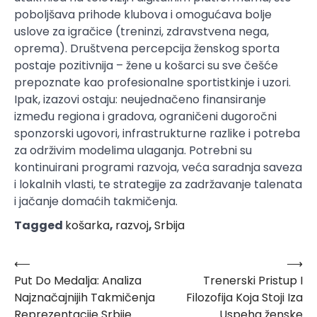
poboljšava prihode klubova i omogućava bolje
uslove za igračice (treninzi, zdravstvena nega,
oprema). Društvena percepcija ženskog sporta
postaje pozitivnija – žene u košarci su sve češće
prepoznate kao profesionalne sportistkinje i uzori.
Ipak, izazovi ostaju: neujednačeno finansiranje
između regiona i gradova, ograničeni dugoročni
sponzorski ugovori, infrastrukturne razlike i potreba
za održivim modelima ulaganja. Potrebni su
kontinuirani programi razvoja, veća saradnja saveza
i lokalnih vlasti, te strategije za zadržavanje talenata
i jačanje domaćih takmičenja.
Tagged
košarka
,
razvoj
,
Srbija
⟵
⟶
Post
Put Do Medalja: Analiza
Trenerski Pristup I
navigation
Najznačajnijih Takmičenja
Filozofija Koja Stoji Iza
Reprezentacije Srbije
Uspeha ženske