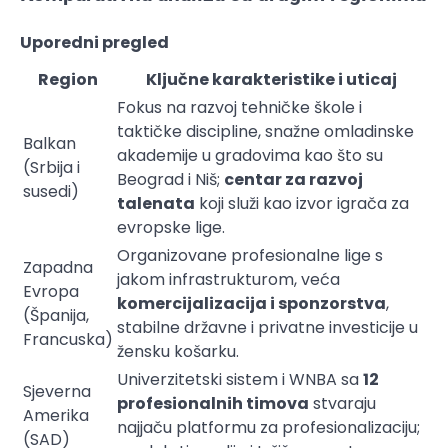
Uporedni pregled
Region
Ključne karakteristike i uticaj
Fokus na razvoj tehničke škole i
taktičke discipline, snažne omladinske
Balkan
akademije u gradovima kao što su
(Srbija i
Beograd i Niš;
centar za razvoj
susedi)
talenata
koji služi kao izvor igrača za
evropske lige.
Organizovane profesionalne lige s
Zapadna
jakom infrastrukturom, veća
Evropa
komercijalizacija i sponzorstva
,
(Španija,
stabilne državne i privatne investicije u
Francuska)
žensku košarku.
Univerzitetski sistem i WNBA sa
12
Sjeverna
profesionalnih timova
stvaraju
Amerika
najjaču platformu za profesionalizaciju;
(SAD)