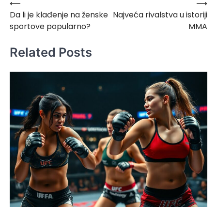
⟵
⟶
Post
Da li je klađenje na ženske
Najveća rivalstva u istoriji
navigation
sportove popularno?
MMA
Related Posts