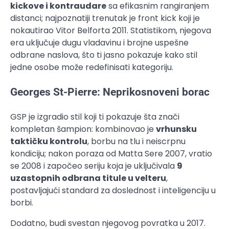
kickove i kontraudare
sa efikasnim rangiranjem
distanci; najpoznatiji trenutak je front kick koji je
nokautirao Vitor Belforta 2011. Statistikom, njegova
era uključuje dugu vladavinu i brojne uspešne
odbrane naslova, što ti jasno pokazuje kako stil
jedne osobe može redefinisati kategoriju.
Georges St-Pierre: Neprikosnoveni borac
GSP je izgradio stil koji ti pokazuje šta znači
kompletan šampion: kombinovao je
vrhunsku
taktičku kontrolu
, borbu na tlu i neiscrpnu
kondiciju; nakon poraza od Matta Sere 2007, vratio
se 2008 i započeo seriju koja je uključivala
9
uzastopnih odbrana titule u velteru
,
postavljajući standard za doslednost i inteligenciju u
borbi.
Dodatno, budi svestan njegovog povratka u 2017.