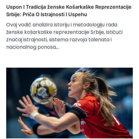
Uspon I Tradicija ženske Košarkaške Reprezentacije
Srbije: Priča O Istrajnosti I Uspehu
Ovaj vodič analizira istoriju i metodologiju rada
ženske košarkaške reprezentacije Srbije, ističući
značaj istrajnosti, sistema razvoja talenata i
nacionalnog ponosa,…