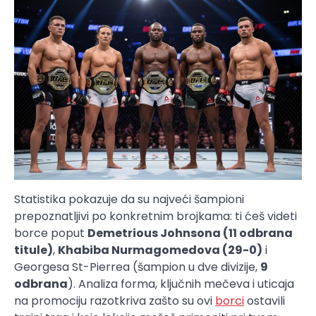
Statistika pokazuje da su najveći šampioni
prepoznatljivi po konkretnim brojkama: ti ćeš videti
borce poput
Demetrious Johnsona (11 odbrana
titule)
,
Khabiba Nurmagomedova (29-0)
i
Georgesa St-Pierrea (šampion u dve divizije,
9
odbrana
). Analiza forma, ključnih mečeva i uticaja
na promociju razotkriva zašto su ovi
borci
ostavili