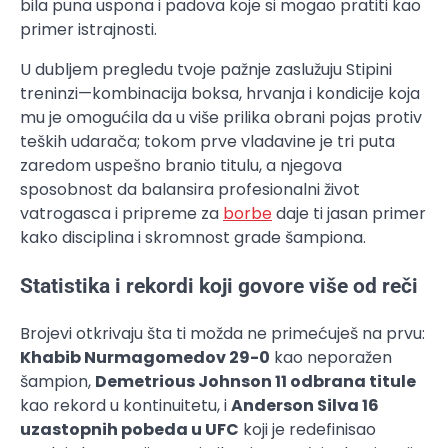
bila puna uspona i padova koje si mogao pratiti kao
primer istrajnosti.
U dubljem pregledu tvoje pažnje zaslužuju Stipini
treninzi—kombinacija boksa, hrvanja i kondicije koja
mu je omogućila da u više prilika obrani pojas protiv
teških udarača; tokom prve vladavine je tri puta
zaredom uspešno branio titulu, a njegova
sposobnost da balansira profesionalni život
vatrogasca i pripreme za
borbe
daje ti jasan primer
kako disciplina i skromnost grade šampiona.
Statistika i rekordi koji govore više od reči
Brojevi otkrivaju šta ti možda ne primećuješ na prvu:
Khabib Nurmagomedov 29-0
kao neporažen
šampion,
Demetrious Johnson 11 odbrana titule
kao rekord u kontinuitetu, i
Anderson Silva 16
uzastopnih pobeda u UFC
koji je redefinisao