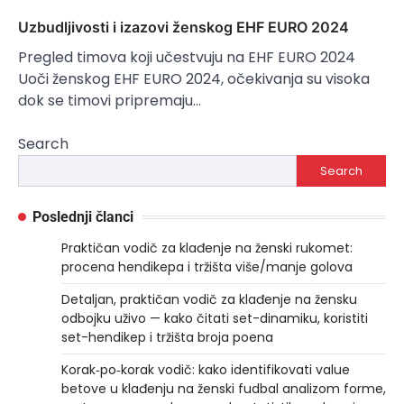
Uzbudljivosti i izazovi ženskog EHF EURO 2024
Pregled timova koji učestvuju na EHF EURO 2024
Uoči ženskog EHF EURO 2024, očekivanja su visoka
dok se timovi pripremaju…
Search
Search
Poslednji članci
Praktičan vodič za klađenje na ženski rukomet:
procena hendikepa i tržišta više/manje golova
Detaljan, praktičan vodič za klađenje na žensku
odbojku uživo — kako čitati set-dinamiku, koristiti
set-hendikep i tržišta broja poena
Korak‑po‑korak vodič: kako identifikovati value
betove u klađenju na ženski fudbal analizom forme,