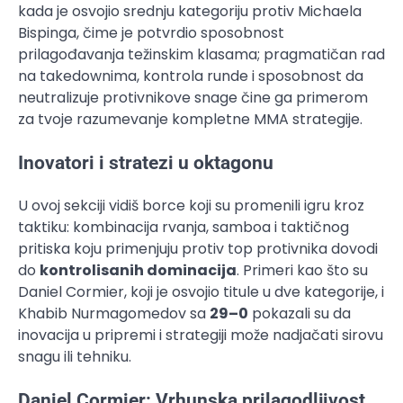
kada je osvojio srednju kategoriju protiv Michaela
Bispinga, čime je potvrdio sposobnost
prilagođavanja težinskim klasama; pragmatičan rad
na takedownima, kontrola runde i sposobnost da
neutralizuje protivnikove snage čine ga primerom
za tvoje razumevanje kompletne MMA strategije.
Inovatori i stratezi u oktagonu
U ovoj sekciji vidiš borce koji su promenili igru kroz
taktiku: kombinacija rvanja, samboa i taktičnog
pritiska koju primenjuju protiv top protivnika dovodi
do
kontrolisanih dominacija
. Primeri kao što su
Daniel Cormier, koji je osvojio titule u dve kategorije, i
Khabib Nurmagomedov sa
29–0
pokazali su da
inovacija u pripremi i strategiji može nadjačati sirovu
snagu ili tehniku.
Daniel Cormier: Vrhunska prilagodljivost