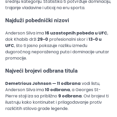
srednju kategoriju. Statistika ti potvrđuje dominaciju,
trajanje vladavine i uticaj na eru sporta.
Najduži pobednički nizovi
Anderson Silva ima
16 uzastopnih pobeda u UFC
,
dok Khabib drži
29-0
profesionalni skor i
13-0 u
UFC
, što ti jasno pokazuje razliku između
dugoročnog neporaženog puta i dominacije unutar
promocije.
Najveći brojevi odbrana titula
Demetrious Johnson — 11 odbrana
vodi listu,
Anderson Silva ima
10 odbrana
, a Georges St-
Pierre stoji iza sa približno
9 odbrana
. Ovi brojevi ti
ilustruju kako kontinuitet i prilagođavanje protiv
različitih stilova grade legende.