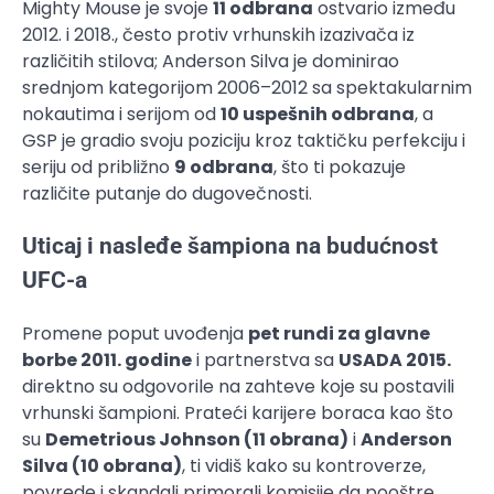
Mighty Mouse je svoje
11 odbrana
ostvario između
2012. i 2018., često protiv vrhunskih izazivača iz
različitih stilova; Anderson Silva je dominirao
srednjom kategorijom 2006–2012 sa spektakularnim
nokautima i serijom od
10 uspešnih odbrana
, a
GSP je gradio svoju poziciju kroz taktičku perfekciju i
seriju od približno
9 odbrana
, što ti pokazuje
različite putanje do dugovečnosti.
Uticaj i nasleđe šampiona na budućnost
UFC-a
Promene poput uvođenja
pet rundi za glavne
borbe 2011. godine
i partnerstva sa
USADA 2015.
direktno su odgovorile na zahteve koje su postavili
vrhunski šampioni. Prateći karijere boraca kao što
su
Demetrious Johnson (11 obrana)
i
Anderson
Silva (10 obrana)
, ti vidiš kako su kontroverze,
povrede i skandali primorali komisije da pooštre