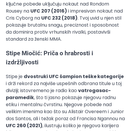
ključne pobede uključuju nokaut nad Rondom
Rousey na
UFC 207 (2016)
i impresivan nokaut nad
Cris Cyborg na
UFC 232 (2018)
. Tvoj uvid u njen stil
pokazuje brutalnu snagu, preciznost i sposobnost
da dominira protiv vrhunskih rivalki, postavivši
standard za ženski MMA.
Stipe Miočić: Priča o hrabrosti i
izdržljivosti
Stipe je
dvostruki UFC šampion teške kategorije
i drži rekord za najviše uspešnih odbrana titule u toj
diviziji; istovremeno je radio kao
vatrogasac-
paramedik
, što ti jasno pokazuje njegovu radnu
etiku i mentalnu čvrstinu. Njegove pobede nad
velikim imenima kao što su Alistair Overeem i Junior
dos Santos, ali i težak poraz od Francisa Ngannou na
UFC 260 (2021)
, ilustruju koliko je njegova karijera