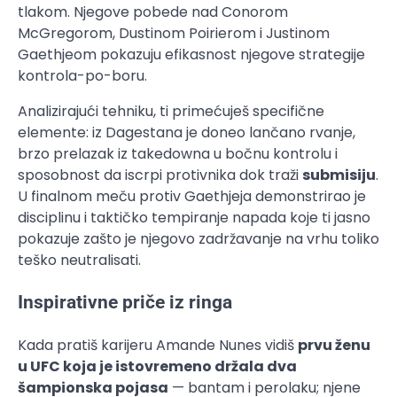
tlakom. Njegove pobede nad Conorom
McGregorom, Dustinom Poirierom i Justinom
Gaethjeom pokazuju efikasnost njegove strategije
kontrola-po-boru.
Analizirajući tehniku, ti primećuješ specifične
elemente: iz Dagestana je doneo lančano rvanje,
brzo prelazak iz takedowna u bočnu kontrolu i
sposobnost da iscrpi protivnika dok traži
submisiju
.
U finalnom meču protiv Gaethjeja demonstrirao je
disciplinu i taktičko tempiranje napada koje ti jasno
pokazuje zašto je njegovo zadržavanje na vrhu toliko
teško neutralisati.
Inspirativne priče iz ringa
Kada pratiš karijeru Amande Nunes vidiš
prvu ženu
u UFC koja je istovremeno držala dva
šampionska pojasa
— bantam i perolaku; njene