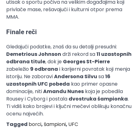
utisak o sportu počiva na velikim događajima koji
privlače mase, rešavajući i kulturni otpor prema
MMA.
Finale reči
Gledajući podatke, znaš da su detalji presudni:
Demetrious Johnson
drži rekord sa
11 uzastopnih
odbrana titule
, dok je
Georges St-Pierre
zabeležio
9 odbrana
i karijerni povratak koji menja
istoriju. Ne zaboravi
Andersona Silvu
sa
16
uzastopnih UFC pobeda
kao primer opasne
dominacije, niti
Amandu Nunes
koja je pobedila
Rousey i Cyborg i postala
dvostruka šampionka
.
Ti vidiš kako brojevi i ključni mečevi oblikuju konačnu
ocenu najvećih.
Tagged
borci
,
šampioni
,
UFC