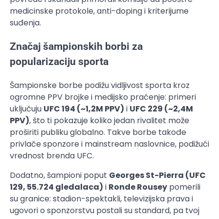
medicinske protokole, anti-doping i kriterijume
suđenja.
Značaj šampionskih borbi za
popularizaciju sporta
Šampionske borbe podižu vidljivost sporta kroz
ogromne PPV brojke i medijsko praćenje: primeri
uključuju
UFC 194 (~1,2M PPV)
i
UFC 229 (~2,4M
PPV)
, što ti pokazuje koliko jedan rivalitet može
proširiti publiku globalno. Takve borbe takođe
privlače sponzore i mainstream naslovnice, podižući
vrednost brenda UFC.
Dodatno, šampioni poput
Georges St-Pierra (UFC
129, 55.724 gledalaca)
i
Ronde Rousey
pomerili
su granice: stadion-spektakli, televizijska prava i
ugovori o sponzorstvu postali su standard, pa tvoj