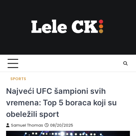
Skip
to
content
SPORTS
Najveći UFC šampioni svih
vremena: Top 5 boraca koji su
obeležili sport
Samuel Thomas
08/20/2025