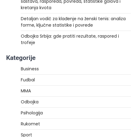
sastava, rasporeda, povreda, statistike golova i
kretanja kvota
Detaljan vodič za klađenje na ženski tenis: analiza
forme, ključne statistike i povrede
Odbojka Srbija: gde pratiti rezultate, raspored i
trofeje
Kategorije
Business
Fudbal
MMA
Odbojka
Psihologija
Rukomet
Sport