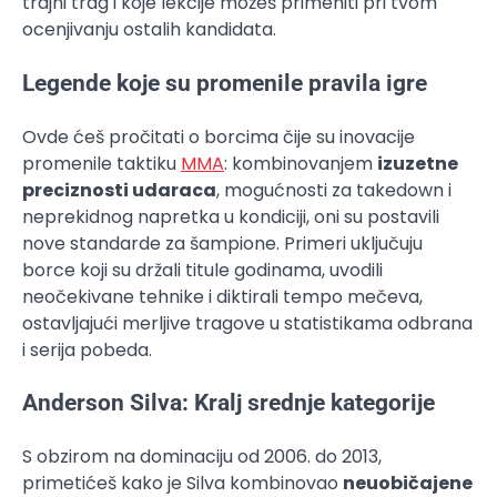
trajni trag i koje lekcije možeš primeniti pri tvom
ocenjivanju ostalih kandidata.
Legende koje su promenile pravila igre
Ovde ćeš pročitati o borcima čije su inovacije
promenile taktiku
MMA
: kombinovanjem
izuzetne
preciznosti udaraca
, mogućnosti za takedown i
neprekidnog napretka u kondiciji, oni su postavili
nove standarde za šampione. Primeri uključuju
borce koji su držali titule godinama, uvodili
neočekivane tehnike i diktirali tempo mečeva,
ostavljajući merljive tragove u statistikama odbrana
i serija pobeda.
Anderson Silva: Kralj srednje kategorije
S obzirom na dominaciju od 2006. do 2013,
primetićeš kako je Silva kombinovao
neuobičajene