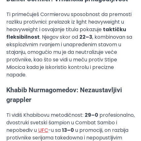
Ti primećuješ Cormierovu sposobnost da premosti
razliku protivnici: prelazak iz light heavyweight u
heavyweight i osvajanje titula pokazuje
taktičku
fleksibilnost
. Njegov skor od
22–3
, kombinovan sa
eksplozivnim rvanjem i unapređenim stavom u
stajanju, omogućio mu je da neutralizuje veće
protivnike, kao što se vidi u meču protiv Stipe
Miocica kada je iskoristio kontrolu i precizne
napade.
Khabib Nurmagomedov: Nezaustavljivi
grappler
Ti vidiš Khabibovu metodičnost:
29–0
profesionalno,
dvostruki svetski šampion u Combat Sambo i
nepobediv u
UFC
-u sa
13–0
u promociji, on razbija
protivnike serijama takedowna i nepopustljivim