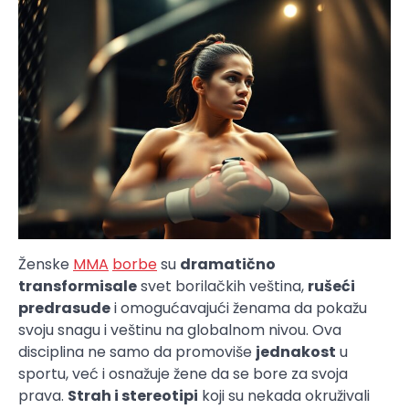
Ženske
MMA
borbe
su
dramatično
transformisale
svet borilačkih veština,
rušeći
predrasude
i omogućavajući ženama da pokažu
svoju snagu i veštinu na globalnom nivou. Ova
disciplina ne samo da promoviše
jednakost
u
sportu, već i osnažuje žene da se bore za svoja
prava.
Strah i stereotipi
koji su nekada okruživali