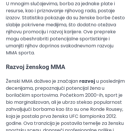
U mnogim slučajevima, borba za jednake plate i
resurse, kao i priznavanje njihovog rada, postaje
izazov. Statistika pokazuje da su ženske borbe često
slabije pokrivene medijima, što dodatno otežava
njihovu promociju i razvoj karijere. Ove prepreke
mogu obeshrabriti potencijalne sportistkinje i
umanjiti njihov doprinos svakodnevnom razvoju
MMA sporta.
Razvoj ženskog MMA
Ženski MMA doživeo je značajan
razvoj
u poslednjim
decenijama, prepoznajući potencijal žena u
borilačkim sportovima. Početkom 2000-ih, sport je
bio marginalizovan, ali je ubrzo stekao popularnost
zahvaljujući borbama kao što su one Ronde Rousey,
koja je postala prva ženska UFC šampionka 2012.
godine. Ova tranzicija je postavila temelje za žensku
sportsku scenu, donoseći profesionalne prilike i