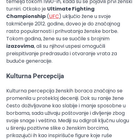
temelja tokom 1990-ih, kada su se pojavili prvi ženski
turniri. Otkako je
Ultimate Fighting
Championship
(
UFC
) uključio žene u svoje
takmičenje 2012. godine, doveo je do značajnog
rasta popularnosti i prihvatanja ženske borbe.
Tokom godina, žene su se suočile s brojnim
izazovima
, ali su njihovi uspesi omogućili
preispitivanje predrasuda i otvaranje vrata za
buduće generacije.
Kulturna Percepcija
Kulturna percepcija ženskih boraca značajno se
promenila u protekloj deceniji. Dok su ranije žene
često doživljavane kao slabije i manje sposobne u
borbama, sada uživaju poštovanje i divljenje zbog
svoje snage i veština. Mediji su odigrali ključnu ulogu
u širenju pozitivne slike o ženskim borcima,
prikazujući ih kao inspirišuće figure koje ruše