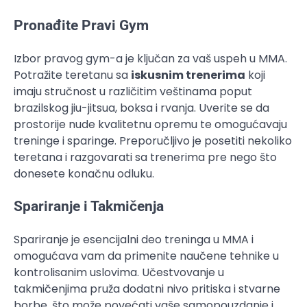
Pronađite Pravi Gym
Izbor pravog gym-a je ključan za vaš uspeh u MMA.
Potražite teretanu sa
iskusnim trenerima
koji
imaju stručnost u različitim veštinama poput
brazilskog jiu-jitsua, boksa i rvanja. Uverite se da
prostorije nude kvalitetnu opremu te omogućavaju
treninge i sparinge. Preporučljivo je posetiti nekoliko
teretana i razgovarati sa trenerima pre nego što
donesete konačnu odluku.
Spariranje i Takmičenja
Spariranje je esencijalni deo treninga u MMA i
omogućava vam da primenite naučene tehnike u
kontrolisanim uslovima. Učestvovanje u
takmičenjima pruža dodatni nivo pritiska i stvarne
borbe, što može povećati vaše samopouzdanje i