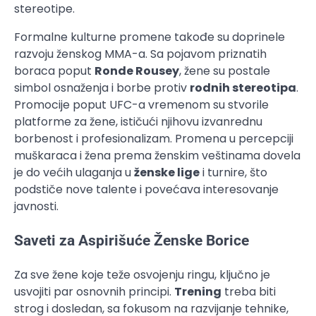
stereotipe.
Formalne kulturne promene takođe su doprinele
razvoju ženskog MMA-a. Sa pojavom priznatih
boraca poput
Ronde Rousey
, žene su postale
simbol osnaženja i borbe protiv
rodnih stereotipa
.
Promocije poput UFC-a vremenom su stvorile
platforme za žene, ističući njihovu izvanrednu
borbenost i profesionalizam. Promena u percepciji
muškaraca i žena prema ženskim veštinama dovela
je do većih ulaganja u
ženske lige
i turnire, što
podstiče nove talente i povećava interesovanje
javnosti.
Saveti za Aspirišuće Ženske Borice
Za sve žene koje teže osvojenju ringu, ključno je
usvojiti par osnovnih principi.
Trening
treba biti
strog i dosledan, sa fokusom na razvijanje tehnike,