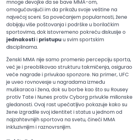
mnoge devojke da se bave MMA-om,
omogućavajući im da prikažu svoje veštine na
najvećoj sceni. Sa povećanjem popularnosti, žene
dobijaju više poštovanja i podrške u borilačkim
sportovima, dok istovremeno pokreću diskusije o
jednakosti
i
pristupu
u svim sportskim
disciplinama.
Ženski MMA nije samo promenio percepciju sporta,
već je i preoblikovao strukturu takmičenja, osigurao
veće nagrade i privukao sponzore. Na primer, UFC
je uveo rovnovesje u nagradama između
muškaraca i žena, dok su borbe kao što su Rousey
protiv Tate i Nunes protiv Cyborg privukle milionske
gledanosti. Ovaj rast upečatljivo pokazuje kako su
žene izgradile svoj identitet i status u jednom od
najzahtevnijih sportova na svetu, čineći MMA
inkluzivnijim i raznovrsnijim.