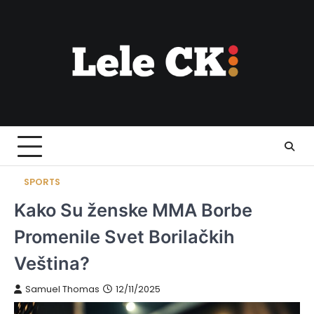
Skip
to
content
SPORTS
Kako Su ženske MMA Borbe
Promenile Svet Borilačkih
Veština?
Samuel Thomas
12/11/2025