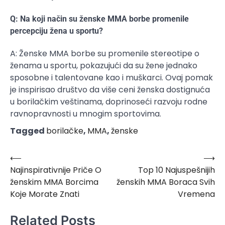
Q: Na koji način su ženske MMA borbe promenile
percepciju žena u sportu?
A: Ženske MMA borbe su promenile stereotipe o
ženama u sportu, pokazujući da su žene jednako
sposobne i talentovane kao i muškarci. Ovaj pomak
je inspirisao društvo da više ceni ženska dostignuća
u borilačkim veštinama, doprinoseći razvoju rodne
ravnopravnosti u mnogim sportovima.
Tagged
borilačke
,
MMA
,
ženske
⟵
⟶
Post
Najinspirativnije Priče O
Top 10 Najuspešnijih
navigation
ženskim MMA Borcima
ženskih MMA Boraca Svih
Koje Morate Znati
Vremena
Related Posts