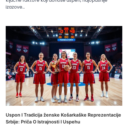
ključne faktore koji donose uspeh, najopasnije
izazove…
Uspon I Tradicija ženske Košarkaške Reprezentacije
Srbije: Priča O Istrajnosti I Uspehu