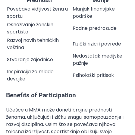
Prednosti
Manje
Povećava vidljivost žena u
Manjak finansijske
sportu
podrške
Osnaživanje ženskih
Rodne predrasude
sportista
Razvoj novih tehničkih
Fizički rizici i povrede
veština
Nedostatak medijske
Stvaranje zajednice
pažnje
Inspiracija za mlade
Psihološki pritisak
devojke
Benefits of Participation
Učešće u MMA može doneti brojne prednosti
ženama, uključujući fizičku snagu, samopouzdanje i
razvoj disciplina. Osim što se povećava njihova
telesna izdržljivost, sportistkinje oblikuju svoje