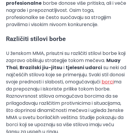
profesionalne
borbe donose više pritiska, ali i veće
nagrade i prepoznatljivost. Osim toga,
profesionalke se često suočavaju sa strogijim
pravilima i visokim nivoom konkurencije.
Različiti stilovi borbe
U ženskom MMA, prisutni su različiti stilovi borbe koji
zapravo oblikuju strategije tokom mečeva.
Muay
Thai
,
Brazilski jiu-jitsu
i
tjelesni udarci
su neki od
najčešćih stilova koje se primenjuju. Svaki stil donosi
svoje prednosti i slabosti, omogućavajući
borci
ma
da prepoznaju i iskoriste prilike tokom borbe.
Raznovrsnost stilova omogućava borcima da se
prilagođavaju različitim protivnicima i situacijama,
što doprinosi dinamičnosti mečeva i ugleda ženske
MMA u svetu borilačkih veština. Studije pokazuju da
borci koji se upoznaju sa više stilova imaju veću
šansu za uspeh u ringu.