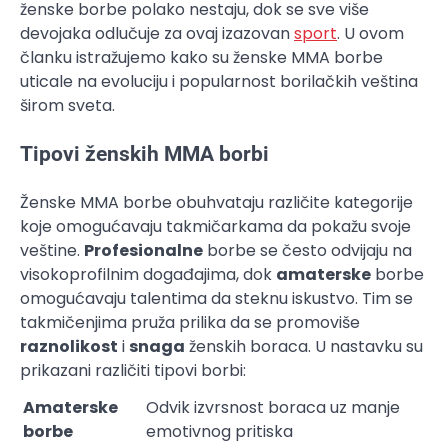
ženske borbe polako nestaju, dok se sve više
devojaka odlučuje za ovaj izazovan
sport
. U ovom
članku istražujemo kako su ženske MMA borbe
uticale na evoluciju i popularnost borilačkih veština
širom sveta.
Tipovi ženskih MMA borbi
Ženske MMA borbe obuhvataju različite kategorije
koje omogućavaju takmičarkama da pokažu svoje
veštine.
Profesionalne
borbe se često odvijaju na
visokoprofilnim događajima, dok
amaterske
borbe
omogućavaju talentima da steknu iskustvo. Tim se
takmičenjima pruža prilika da se promoviše
raznolikost
i
snaga
ženskih boraca. U nastavku su
prikazani različiti tipovi borbi:
Amaterske
Odvik izvrsnost boraca uz manje
borbe
emotivnog pritiska