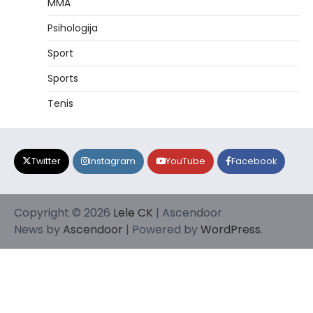
MMA
Psihologija
Sport
Sports
Tenis
Twitter
Instagram
YouTube
Facebook
Copyright © 2026
Lele CK
| Ascendoor
News by
Ascendoor
| Powered by
WordPress
.