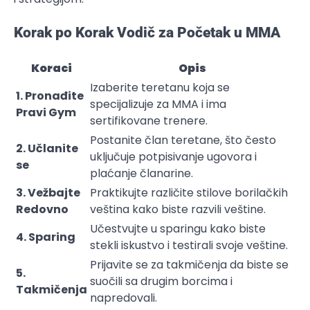
Korak po Korak Vodič za Početak u MMA
Koraci
Opis
Izaberite teretanu koja se
1. Pronađite
specijalizuje za MMA i ima
Pravi Gym
sertifikovane trenere.
Postanite član teretane, što često
2. Učlanite
uključuje potpisivanje ugovora i
se
plaćanje članarine.
3. Vežbajte
Praktikujte različite stilove borilačkih
Redovno
veština kako biste razvili veštine.
Učestvujte u sparingu kako biste
4. Sparing
stekli iskustvo i testirali svoje veštine.
Prijavite se za takmičenja da biste se
5.
suočili sa drugim borcima i
Takmičenja
napredovali.