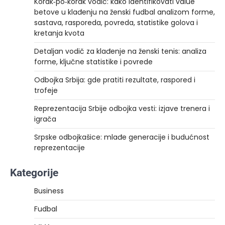
Korak‑po‑korak vodič: kako identifikovati value
betove u klađenju na ženski fudbal analizom forme,
sastava, rasporeda, povreda, statistike golova i
kretanja kvota
Detaljan vodič za klađenje na ženski tenis: analiza
forme, ključne statistike i povrede
Odbojka Srbija: gde pratiti rezultate, raspored i
trofeje
Reprezentacija Srbije odbojka vesti: izjave trenera i
igrača
Srpske odbojkašice: mlađe generacije i budućnost
reprezentacije
Kategorije
Business
Fudbal