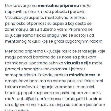
Usmeravanje na
mentalnu pripremu
može
napraviti razliku između pobede i poraza.
Visualizacija uspeha, meditativne tehnike, i
psihološka otpornost su aspekti koji često se
zanemaruju, ali su izuzetno važni. Priprema ne
uključuje samo fizičku snagu, već se sastoji i od
mentalnog fokusa koji se gradi dugotrajnim radom.
Mentalna priprema uključuje različite strategije koje
mogu pomoći borcima da se nose sa pritiskom
takmičenja. Upotreba tehnika
vizualizacije
može
pomoći u smanjenju anksioznosti i jačanju
samopouzdanja. Takođe, praksa
mindfulness-a
omogućava borcima da ostanu prisutni i fokusirani
tokom mečeva. Ulaganje vremena u mentalni
trening, poput razgovora sa psihologom za sport,
može poboljšati performanse i omogućiti borcima
da odgovore na izazove u ringu sa većom jasnoćom
i strategijom.