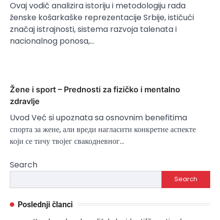
Ovaj vodič analizira istoriju i metodologiju rada
ženske košarkaške reprezentacije Srbije, ističući
značaj istrajnosti, sistema razvoja talenata i
nacionalnog ponosa,…
Žene i sport – Prednosti za fizičko i mentalno
zdravlje
Uvod Već si upoznata sa osnovnim benefitima
спорта за жене, али вреди нагласити конкретне аспекте
који се тичу твојег свакодневног…
Search
Search
Poslednji članci