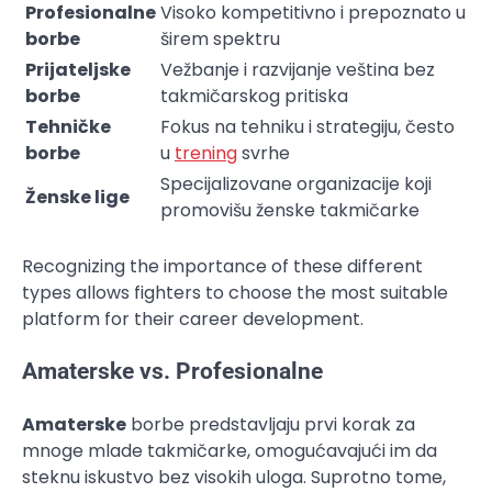
Profesionalne
Visoko kompetitivno i prepoznato u
borbe
širem spektru
Prijateljske
Vežbanje i razvijanje veština bez
borbe
takmičarskog pritiska
Tehničke
Fokus na tehniku i strategiju, često
borbe
u
trening
svrhe
Specijalizovane organizacije koji
Ženske lige
promovišu ženske takmičarke
Recognizing the importance of these different
types allows fighters to choose the most suitable
platform for their career development.
Amaterske vs. Profesionalne
Amaterske
borbe predstavljaju prvi korak za
mnoge mlade takmičarke, omogućavajući im da
steknu iskustvo bez visokih uloga. Suprotno tome,