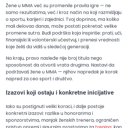
Žene u MMA već su promenile pravila igre — ne
samo rezultatima, već i kroz način na koji razmišljaju
o sportu, karijeri i zajednici. Tvoj doprinos, ma koliko
mali delovao danas, može postati pokretač velike
promene sutra. Budi podrška koja inspiriše: prati, uči,
finansijski ili volonterski učestvuj, i prenesi vrednosti
koje želiš da vidiš u sledećoj generaciji.
Na kraju, pravo nasleđe nije broj titula nego
sposobnost da otvoriš vrata drugima. Nastavi da
podržavaš žene u MMA — njihov napredak je korak
napred za ceo sport i društvo.
Izazovi koji ostaju i konkretne inicijative
Iako su postignuti veliki koraci, i dalje postoje
konkretni izazovi: razlike u honorarima i
sponzorstvima, manjak ženskih trenera, ograničen
pristup opremi i sigurnim prostorima za
trening
, kao