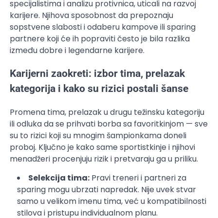
specijalistima i analizu protivnica, uticali na razvoj
karijere. Njihova sposobnost da prepoznaju
sopstvene slabosti i odaberu kampove ili sparing
partnere koji će ih popraviti često je bila razlika
između dobre i legendarne karijere.
Karijerni zaokreti: izbor tima, prelazak
kategorija i kako su rizici postali šanse
Promena tima, prelazak u drugu težinsku kategoriju
ili odluka da se prihvati borba sa favoritkinjom — sve
su to rizici koji su mnogim šampionkama doneli
proboj. Ključno je kako same sportistkinje i njihovi
menadžeri procenjuju rizik i pretvaraju ga u priliku.
Selekcija tima:
Pravi treneri i partneri za
sparing mogu ubrzati napredak. Nije uvek stvar
samo u velikom imenu tima, već u kompatibilnosti
stilova i pristupu individualnom planu.