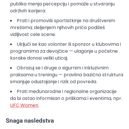
publika menja percepciju i pomaže u stvaranju
održivih karijera.
Prati i promoviši sportistkinje na društvenim
mrežama; deljenjem njihovih priča podižeš
vidljivost cele scene.
Uključi se kao volonter ili sponzor u klubovima i
programima za devojčice — ulaganje u početne
korake donosi veliki uticaj.
Obrazuj se i druge o sigurnim i inkluzivnim
praksama u treningu — pravilna bazična struktura
smanjuje odustajanje i rizik od povreda.
Prati međunarodne i regionalne organizacije
da bi ostao informisan o prilikama i eventima, npr.
UFC Women
.
Snaga nasledstva