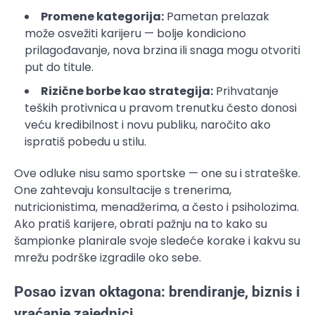
Promene kategorija:
Pametan prelazak
može osvežiti karijeru — bolje kondiciono
prilagođavanje, nova brzina ili snaga mogu otvoriti
put do titule.
Rizične borbe kao strategija:
Prihvatanje
teških protivnica u pravom trenutku često donosi
veću kredibilnost i novu publiku, naročito ako
ispratiš pobedu u stilu.
Ove odluke nisu samo sportske — one su i strateške.
One zahtevaju konsultacije s trenerima,
nutricionistima, menadžerima, a često i psiholozima.
Ako pratiš karijere, obrati pažnju na to kako su
šampionke planirale svoje sledeće korake i kakvu su
mrežu podrške izgradile oko sebe.
Posao izvan oktagona: brendiranje, biznis i
vraćanje zajednici