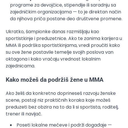
programe za devojčice, stipendije ili saradnju sa
zajedničkim organizacijama — to je direktan način
da njihova priča postane deo društvene promene.
Ukratko, šampionke danas razmišljaju kao
sportistkinje i preduzetnice. Ako te zanima karijera u
MMA ili podrška sportistkinjama, vredi proučiti kako
su ove žene postavile temelje svojih poslova van
oktagona i kako vraćaju vrednost lokalnim
zajednicama.
Kako možeš da podržiš žene u MMA
Ako želiš da konkretno doprineseš razvoju ženske
scene, postoji niz praktičnih koraka koje možeš
preduzeti bez obzira na to da li si sportista, roditelj,
trener ili navijač.
Poseti lokalne mečeve i podrži događaje —