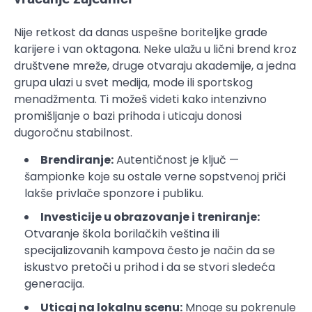
Nije retkost da danas uspešne boriteljke grade
karijere i van oktagona. Neke ulažu u lični brend kroz
društvene mreže, druge otvaraju akademije, a jedna
grupa ulazi u svet medija, mode ili sportskog
menadžmenta. Ti možeš videti kako intenzivno
promišljanje o bazi prihoda i uticaju donosi
dugoročnu stabilnost.
Brendiranje:
Autentičnost je ključ —
šampionke koje su ostale verne sopstvenoj priči
lakše privlače sponzore i publiku.
Investicije u obrazovanje i treniranje:
Otvaranje škola borilačkih veština ili
specijalizovanih kampova često je način da se
iskustvo pretoči u prihod i da se stvori sledeća
generacija.
Uticaj na lokalnu scenu:
Mnoge su pokrenule