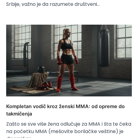
Srbije, važno je da razumete društveni…
Kompletan vodič kroz ženski MMA: od opreme do
takmičenja
Zašto se sve više žena odlučuje za MMA i šta te čeka
na početku MMA (mešovite borilačke veštine) je