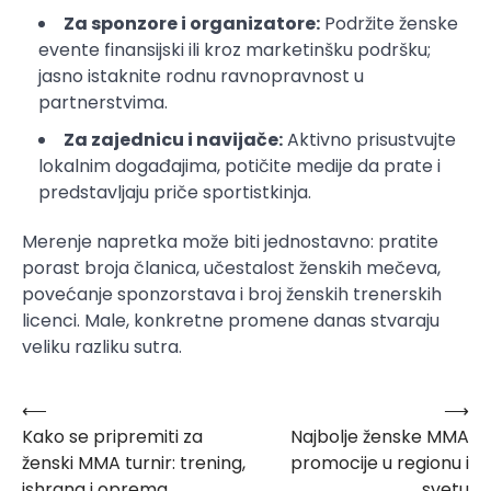
Za sponzore i organizatore:
Podržite ženske
evente finansijski ili kroz marketinšku podršku;
jasno istaknite rodnu ravnopravnost u
partnerstvima.
Za zajednicu i navijače:
Aktivno prisustvujte
lokalnim događajima, potičite medije da prate i
predstavljaju priče sportistkinja.
Merenje napretka može biti jednostavno: pratite
porast broja članica, učestalost ženskih mečeva,
povećanje sponzorstava i broj ženskih trenerskih
licenci. Male, konkretne promene danas stvaraju
veliku razliku sutra.
⟵
⟶
Post
Kako se pripremiti za
Najbolje ženske MMA
navigation
ženski MMA turnir: trening,
promocije u regionu i
ishrana i oprema
svetu