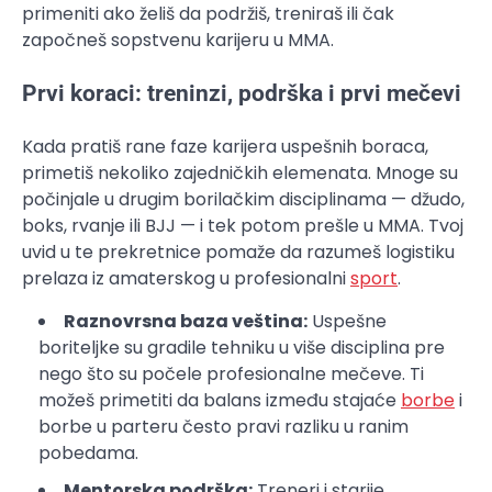
primeniti ako želiš da podržiš, treniraš ili čak
započneš sopstvenu karijeru u MMA.
Prvi koraci: treninzi, podrška i prvi mečevi
Kada pratiš rane faze karijera uspešnih boraca,
primetiš nekoliko zajedničkih elemenata. Mnoge su
počinjale u drugim borilačkim disciplinama — džudo,
boks, rvanje ili BJJ — i tek potom prešle u MMA. Tvoj
uvid u te prekretnice pomaže da razumeš logistiku
prelaza iz amaterskog u profesionalni
sport
.
Raznovrsna baza veština:
Uspešne
boriteljke su gradile tehniku u više disciplina pre
nego što su počele profesionalne mečeve. Ti
možeš primetiti da balans između stajaće
borbe
i
borbe u parteru često pravi razliku u ranim
pobedama.
Mentorska podrška:
Treneri i starije