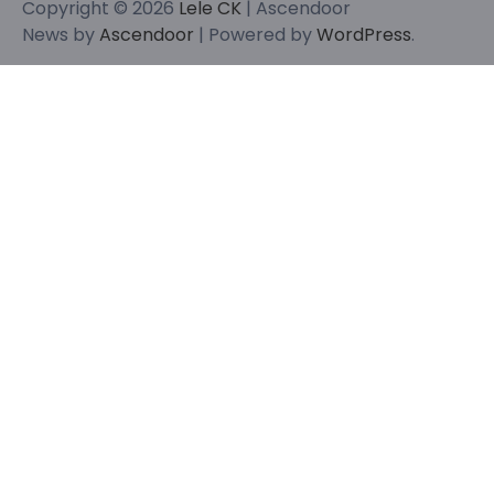
Copyright © 2026
Lele CK
| Ascendoor
News by
Ascendoor
| Powered by
WordPress
.