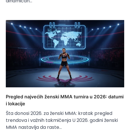
dinamičan…
Pregled najvećih ženski MMA turnira u 2026: datumi
i lokacije
Šta donosi 2026. za ženski MMA: kratak pregled
trendova i važnih takmičenja U 2026. godini ženski
MMA nastavlja da raste…