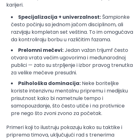
karijeri.
Specijalizacija + univerzalnost:
Šampionke
često počinju sa jednom jačom disciplinom, ali
razvijaju kompletan set veština. To im omogućava
da kontroliraju borbu u različitim fazama.
Prelomni mečevi:
Jedan važan trijumf često
otvara vrata većim ugovorima i međunarodnoj
publici — zato su strpljenje i izbor pravog trenutka
za velike mečeve presudni.
Psihološka dominacija:
Neke boriteljke
koriste intenzivnu mentalnu pripremu i medijsku
prisutnost kako bi nametnule tempo i
samopouzdanje, što često utiče i na protivnice
pre nego što zvoni zvono za početak.
Primeri koji to ilustruju pokazuju kako su taktike i
priprema timova, uključujući rad s trenerima