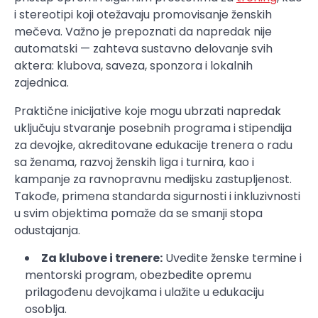
i stereotipi koji otežavaju promovisanje ženskih
mečeva. Važno je prepoznati da napredak nije
automatski — zahteva sustavno delovanje svih
aktera: klubova, saveza, sponzora i lokalnih
zajednica.
Praktične inicijative koje mogu ubrzati napredak
uključuju stvaranje posebnih programa i stipendija
za devojke, akreditovane edukacije trenera o radu
sa ženama, razvoj ženskih liga i turnira, kao i
kampanje za ravnopravnu medijsku zastupljenost.
Takođe, primena standarda sigurnosti i inkluzivnosti
u svim objektima pomaže da se smanji stopa
odustajanja.
Za klubove i trenere:
Uvedite ženske termine i
mentorski program, obezbedite opremu
prilagođenu devojkama i ulažite u edukaciju
osoblja.