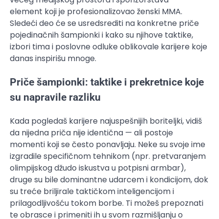
element koji je profesionalizovao ženski MMA.
Sledeći deo će se usredsrediti na konkretne priče
pojedinačnih šampionki i kako su njihove taktike,
izbori tima i poslovne odluke oblikovale karijere koje
danas inspirišu mnoge.
Priče šampionki: taktike i prekretnice koje
su napravile razliku
Kada pogledaš karijere najuspešnijih boriteljki, vidiš
da nijedna priča nije identična — ali postoje
momenti koji se često ponavljaju. Neke su svoje ime
izgradile specifičnom tehnikom (npr. pretvaranjem
olimpijskog džudo iskustva u potpisni armbar),
druge su bile dominantne udarcem i kondicijom, dok
su treće briljirale taktičkom inteligencijom i
prilagodljivošću tokom borbe. Ti možeš prepoznati
te obrasce i primeniti ih u svom razmišljanju o