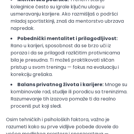
koleginice često su igrale ključnu ulogu u
usmeravanju karijere. Ako razmišljaš o podršci
mladoj sportistkinji, znaš da mentorstvo ubrzava
napredak.
Pobednički mentalitet i prilagodljivost:
Rano u karijeri, sposobnost da se brzo uči iz
poraza i da se prilagodi različitim protivnicama
bila je presudna. Ti možeš praktikovati sličan
pristup u svom treningu — fokus na evaluaciju i
korekciju grešaka.
Balans privatnog života i karijere:
Mnoge su
kombinovale rad, studije ili porodicu sa treninzima.
Razumevanje tih izazova pomaže ti da realno
proceniš put koji sledi.
Osim tehničkih i psiholoških faktora, važno je
razumeti kako su prve vidljive pobede dovele do
većeg medijskog prostora i sponzorstava —