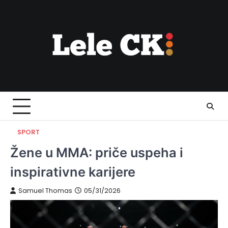
Skip
to
content
SPORT
Žene u MMA: priče uspeha i
inspirativne karijere
Samuel Thomas
05/31/2026