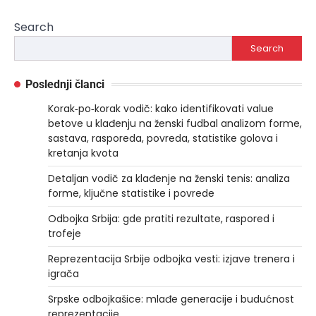
Search
Search
Poslednji članci
Korak‑po‑korak vodič: kako identifikovati value
betove u klađenju na ženski fudbal analizom forme,
sastava, rasporeda, povreda, statistike golova i
kretanja kvota
Detaljan vodič za klađenje na ženski tenis: analiza
forme, ključne statistike i povrede
Odbojka Srbija: gde pratiti rezultate, raspored i
trofeje
Reprezentacija Srbije odbojka vesti: izjave trenera i
igrača
Srpske odbojkašice: mlađe generacije i budućnost
reprezentacije