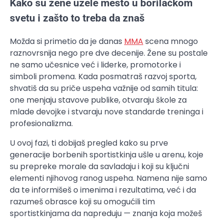
Kako su žene uzele mesto u borilačkom
svetu i zašto to treba da znaš
Možda si primetio da je danas
MMA
scena mnogo
raznovrsnija nego pre dve decenije. Žene su postale
ne samo učesnice već i liderke, promotorke i
simboli promena. Kada posmatraš razvoj sporta,
shvatiš da su priče uspeha važnije od samih titula:
one menjaju stavove publike, otvaraju škole za
mlade devojke i stvaraju nove standarde treninga i
profesionalizma.
U ovoj fazi, ti dobijaš pregled kako su prve
generacije borbenih sportistkinja ušle u arenu, koje
su prepreke morale da savladaju i koji su ključni
elementi njihovog ranog uspeha. Namena nije samo
da te informišeš o imenima i rezultatima, već i da
razumeš obrasce koji su omogućili tim
sportistkinjama da napreduju — znanja koja možeš