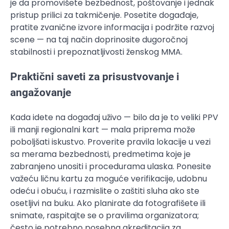
je da promovišete bezbednost, poštovanje i jednak
pristup prilici za takmičenje. Posetite događaje,
pratite zvanične izvore informacija i podržite razvoj
scene — na taj način doprinosite dugoročnoj
stabilnosti i prepoznatljivosti ženskog MMA.
Praktični saveti za prisustvovanje i
angažovanje
Kada idete na događaj uživo — bilo da je to veliki PPV
ili manji regionalni kart — mala priprema može
poboljšati iskustvo. Proverite pravila lokacije u vezi
sa merama bezbednosti, predmetima koje je
zabranjeno unositi i procedurama ulaska. Ponesite
važeću ličnu kartu za moguće verifikacije, udobnu
odeću i obuću, i razmislite o zaštiti sluha ako ste
osetljivi na buku. Ako planirate da fotografišete ili
snimate, raspitajte se o pravilima organizatora;
često je potrebno posebna akreditacija za