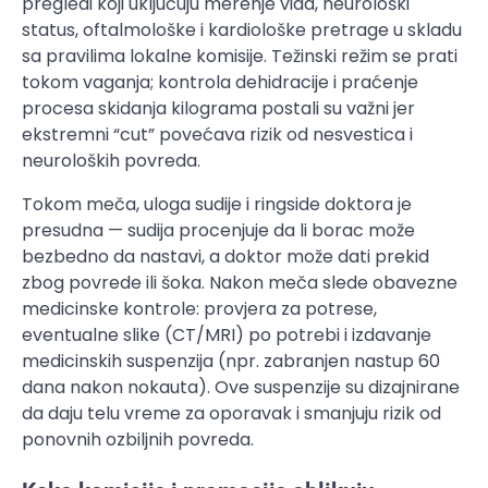
pregledi koji uključuju merenje vida, neurološki
status, oftalmološke i kardiološke pretrage u skladu
sa pravilima lokalne komisije. Težinski režim se prati
tokom vaganja; kontrola dehidracije i praćenje
procesa skidanja kilograma postali su važni jer
ekstremni “cut” povećava rizik od nesvestica i
neuroloških povreda.
Tokom meča, uloga sudije i ringside doktora je
presudna — sudija procenjuje da li borac može
bezbedno da nastavi, a doktor može dati prekid
zbog povrede ili šoka. Nakon meča slede obavezne
medicinske kontrole: provjera za potrese,
eventualne slike (CT/MRI) po potrebi i izdavanje
medicinskih suspenzija (npr. zabranjen nastup 60
dana nakon nokauta). Ove suspenzije su dizajnirane
da daju telu vreme za oporavak i smanjuju rizik od
ponovnih ozbiljnih povreda.