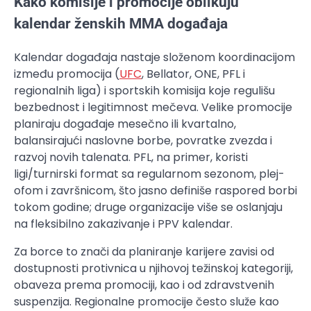
Kako komisije i promocije oblikuju
kalendar ženskih MMA događaja
Kalendar događaja nastaje složenom koordinacijom
između promocija (
UFC
, Bellator, ONE, PFL i
regionalnih liga) i sportskih komisija koje regulišu
bezbednost i legitimnost mečeva. Velike promocije
planiraju događaje mesečno ili kvartalno,
balansirajući naslovne borbe, povratke zvezda i
razvoj novih talenata. PFL, na primer, koristi
ligi/turnirski format sa regularnom sezonom, plej-
ofom i završnicom, što jasno definiše raspored borbi
tokom godine; druge organizacije više se oslanjaju
na fleksibilno zakazivanje i PPV kalendar.
Za borce to znači da planiranje karijere zavisi od
dostupnosti protivnica u njihovoj težinskoj kategoriji,
obaveza prema promociji, kao i od zdravstvenih
suspenzija. Regionalne promocije često služe kao