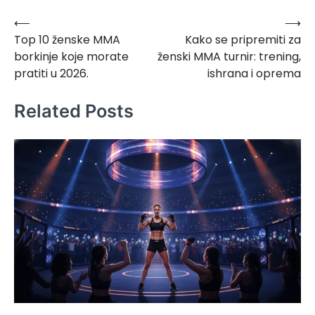
⟵
⟶
Post
Top 10 ženske MMA
Kako se pripremiti za
navigation
borkinje koje morate
ženski MMA turnir: trening,
pratiti u 2026.
ishrana i oprema
Related Posts