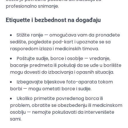
profesionalno snimanje.
Etiquette i bezbednost na događaju
Stižite ranije — omogućava vam da pronađete
sedište, pogledate pod-kart i upoznate se sa
rasporedom izlaza i medicinskih timova.
Poštujte sudije, borce i osoblje — vređanje,
bacanje predmeta ili pokušaji da se uđe u borilište
mogu dovesti do izbacivanja i opasnih situacija.
Izbegavajte bljeskove foto-aparata tokom
borbi — mogu ometati borce i sudije.
Ukoliko primetite povređenog borca ili
problem, obratite se obezbeđenju ili medicinskom
osoblju — nemojte pokušavati da intervenišete
sami.