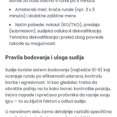
borbe za titulu obično 5 rundi po 5 minuta.
Amaterski meč: kraće runde (npr. 3 x 3
minuta) i dodatne zaštitne mere.
Način pobede: nokaut (KO/TKO), predaja
(submission), sudijska odluka ili diskvalifikacija.
Tehnička diskvalifikacija i prekid zbog povrede
takođe su mogućnosti.
Pravila bodovanja i uloga sudija
Sudije koriste sistem bodovanja (najčešće 10-9) koji
ocenjuje rundu po efikasnosti udaraca, kontrolu
borbe i agresivnost. Vi kao gledalac treba da
obratite pažnju na to kako borac kontroliše poziciju,
inicira napade i sprečava protivnika da razvije svoju
igru — to su ključni faktori u odluci sudija.
U narednom delu ćemo detaljnije razložiti specifična