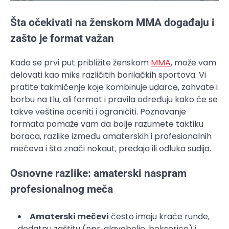
Šta očekivati na ženskom MMA događaju i
zašto je format važan
Kada se prvi put približite ženskom
MMA
, može vam
delovati kao miks različitih borilačkih sportova. Vi
pratite takmičenje koje kombinuje udarce, zahvate i
borbu na tlu, ali format i pravila određuju kako će se
takve veštine oceniti i ograničiti. Poznavanje
formata pomaže vam da bolje razumete taktiku
boraca, razlike između amaterskih i profesionalnih
mečeva i šta znači nokaut, predaja ili odluka sudija.
Osnovne razlike: amaterski naspram
profesionalnog meča
Amaterski mečevi
često imaju kraće runde,
dodatnu zaštitu (npr. glavobolje, bokserice) i