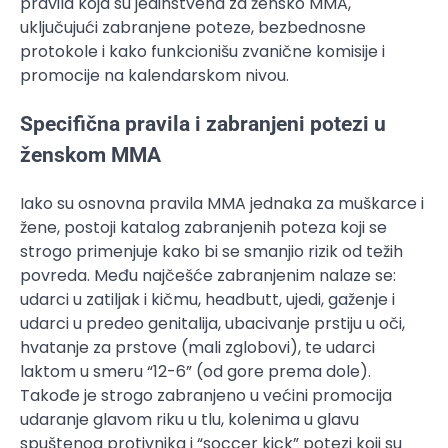
pravila koja su jedinstvena za žensko MMA,
uključujući zabranjene poteze, bezbednosne
protokole i kako funkcionišu zvanične komisije i
promocije na kalendarskom nivou.
Specifična pravila i zabranjeni potezi u
ženskom MMA
Iako su osnovna pravila MMA jednaka za muškarce i
žene, postoji katalog zabranjenih poteza koji se
strogo primenjuje kako bi se smanjio rizik od težih
povreda. Među najčešće zabranjenim nalaze se:
udarci u zatiljak i kičmu, headbutt, ujedi, gaženje i
udarci u predeo genitalija, ubacivanje prstiju u oči,
hvatanje za prstove (mali zglobovi), te udarci
laktom u smeru “12-6” (od gore prema dole).
Takođe je strogo zabranjeno u većini promocija
udaranje glavom riku u tlu, kolenima u glavu
spuštenog protivnika i “soccer kick” potezi koji su