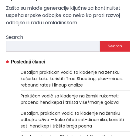
Zašto su mlađe generacije ključne za kontinuitet
uspeha srpske odbojke Kao neko ko prati razvoj
odbojke ili radi u omladinskom…
Search
Search
Poslednji članci
Detaljan praktičan vodič za klađenje na zensku
košarku: kako koristiti True Shooting, plus-minus,
rebound rates i lineup analize
Praktičan vodič za klađenje na ženski rukomet:
procena hendikepa i tržišta više/manje golova
Detaljan, praktičan vodič za klađenje na žensku
odbojku uživo — kako čitati set-dinamiku, koristiti
set-hendikep i tržišta broja poena