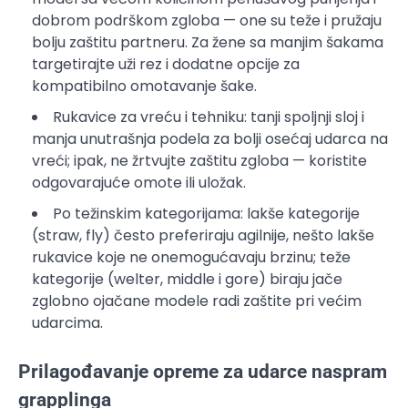
dobrom podrškom zgloba — one su teže i pružaju
bolju zaštitu partneru. Za žene sa manjim šakama
targetirajte uži rez i dodatne opcije za
kompatibilno omotavanje šake.
Rukavice za vreću i tehniku: tanji spoljnji sloj i
manja unutrašnja podela za bolji osećaj udarca na
vreći; ipak, ne žrtvujte zaštitu zgloba — koristite
odgovarajuće omote ili uložak.
Po težinskim kategorijama: lakše kategorije
(straw, fly) često preferiraju agilnije, nešto lakše
rukavice koje ne onemogućavaju brzinu; teže
kategorije (welter, middle i gore) biraju jače
zglobno ojačane modele radi zaštite pri većim
udarcima.
Prilagođavanje opreme za udarce naspram
grapplinga