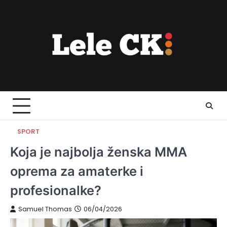
Skip
to
content
SPORT
Koja je najbolja ženska MMA
oprema za amaterke i
profesionalke?
Samuel Thomas
06/04/2026