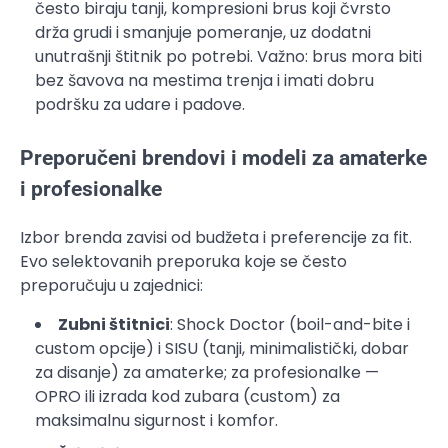
često biraju tanji, kompresioni brus koji čvrsto
drža grudi i smanjuje pomeranje, uz dodatni
unutrašnji štitnik po potrebi. Važno: brus mora biti
bez šavova na mestima trenja i imati dobru
podršku za udare i padove.
Preporučeni brendovi i modeli za amaterke
i profesionalke
Izbor brenda zavisi od budžeta i preferencije za fit.
Evo selektovanih preporuka koje se često
preporučuju u zajednici:
Zubni štitnici
: Shock Doctor (boil-and-bite i
custom opcije) i SISU (tanji, minimalistički, dobar
za disanje) za amaterke; za profesionalke —
OPRO ili izrada kod zubara (custom) za
maksimalnu sigurnost i komfor.