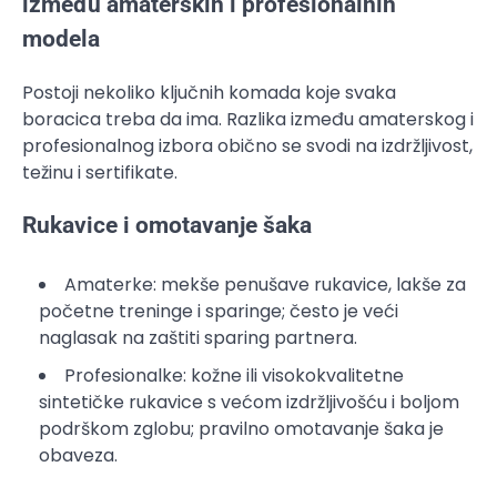
između amaterskih i profesionalnih
modela
Postoji nekoliko ključnih komada koje svaka
boracica treba da ima. Razlika između amaterskog i
profesionalnog izbora obično se svodi na izdržljivost,
težinu i sertifikate.
Rukavice i omotavanje šaka
Amaterke: mekše penušave rukavice, lakše za
početne treninge i sparinge; često je veći
naglasak na zaštiti sparing partnera.
Profesionalke: kožne ili visokokvalitetne
sintetičke rukavice s većom izdržljivošću i boljom
podrškom zglobu; pravilno omotavanje šaka je
obaveza.