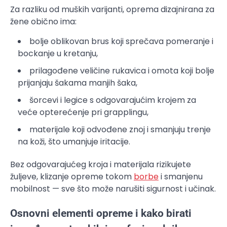
Za razliku od muških varijanti, oprema dizajnirana za
žene obično ima:
bolje oblikovan brus koji sprečava pomeranje i
bockanje u kretanju,
prilagođene veličine rukavica i omota koji bolje
prijanjaju šakama manjih šaka,
šorcevi i legice s odgovarajućim krojem za
veće opterećenje pri grapplingu,
materijale koji odvođene znoj i smanjuju trenje
na koži, što umanjuje iritacije.
Bez odgovarajućeg kroja i materijala rizikujete
žuljeve, klizanje opreme tokom
borbe
i smanjenu
mobilnost — sve što može narušiti sigurnost i učinak.
Osnovni elementi opreme i kako birati