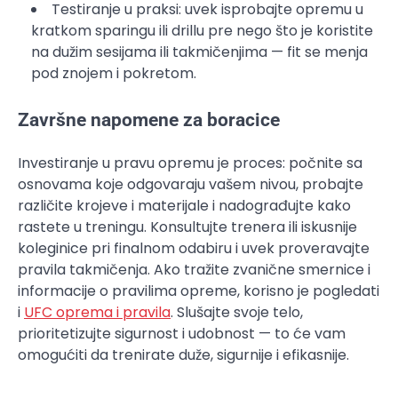
Testiranje u praksi: uvek isprobajte opremu u
kratkom sparingu ili drillu pre nego što je koristite
na dužim sesijama ili takmičenjima — fit se menja
pod znojem i pokretom.
Završne napomene za boracice
Investiranje u pravu opremu je proces: počnite sa
osnovama koje odgovaraju vašem nivou, probajte
različite krojeve i materijale i nadograđujte kako
rastete u treningu. Konsultujte trenera ili iskusnije
koleginice pri finalnom odabiru i uvek proveravajte
pravila takmičenja. Ako tražite zvanične smernice i
informacije o pravilima opreme, korisno je pogledati
i
UFC oprema i pravila
. Slušajte svoje telo,
prioritetizujte sigurnost i udobnost — to će vam
omogućiti da trenirate duže, sigurnije i efikasnije.