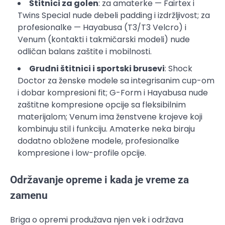
Štitnici za golen
: za amaterke — Fairtex i
Twins Special nude debeli padding i izdržljivost; za
profesionalke — Hayabusa (T3/T3 Velcro) i
Venum (kontakti i takmičarski modeli) nude
odličan balans zaštite i mobilnosti.
Grudni štitnici i sportski brusevi
: Shock
Doctor za ženske modele sa integrisanim cup-om
i dobar kompresioni fit; G-Form i Hayabusa nude
zaštitne kompresione opcije sa fleksibilnim
materijalom; Venum ima ženstvene krojeve koji
kombinuju stil i funkciju. Amaterke neka biraju
dodatno obložene modele, profesionalke
kompresione i low-profile opcije.
Održavanje opreme i kada je vreme za
zamenu
Briga o opremi produžava njen vek i održava