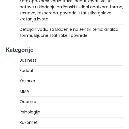
Korak‑po‑korak vodič: kako identifikovati value
betove u klađenju na ženski fudbal analizom forme,
sastava, rasporeda, povreda, statistike golova i
kretanja kvota
Detaljan vodič za klađenje na ženski tenis: analiza
forme, ključne statistike i povrede
Kategorije
Business
Fudbal
Kosarka
MMA
Odbojka
Psihologija
Rukomet