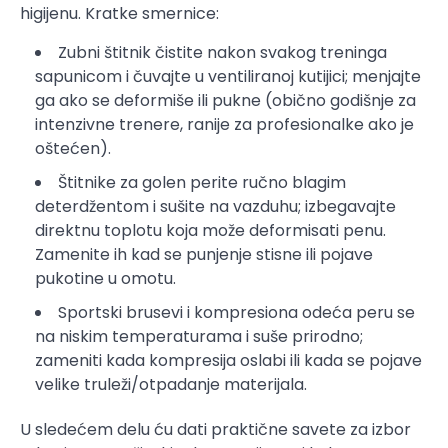
higijenu. Kratke smernice:
Zubni štitnik čistite nakon svakog treninga
sapunicom i čuvajte u ventiliranoj kutijici; menjajte
ga ako se deformiše ili pukne (obično godišnje za
intenzivne trenere, ranije za profesionalke ako je
oštećen).
Štitnike za golen perite ručno blagim
deterdžentom i sušite na vazduhu; izbegavajte
direktnu toplotu koja može deformisati penu.
Zamenite ih kad se punjenje stisne ili pojave
pukotine u omotu.
Sportski brusevi i kompresiona odeća peru se
na niskim temperaturama i suše prirodno;
zameniti kada kompresija oslabi ili kada se pojave
velike truleži/otpadanje materijala.
U sledećem delu ću dati praktične savete za izbor