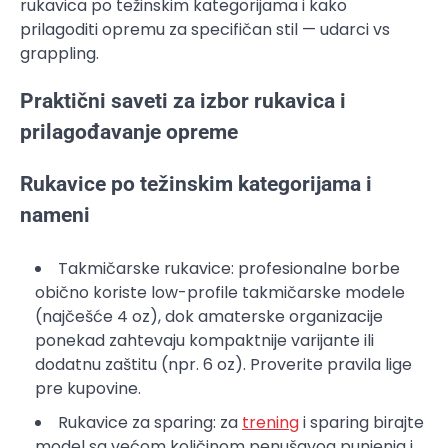
rukavica po težinskim kategorijama i kako
prilagoditi opremu za specifičan stil — udarci vs
grappling.
Praktični saveti za izbor rukavica i
prilagođavanje opreme
Rukavice po težinskim kategorijama i
nameni
Takmičarske rukavice: profesionalne borbe
obično koriste low-profile takmičarske modele
(najčešće 4 oz), dok amaterske organizacije
ponekad zahtevaju kompaktnije varijante ili
dodatnu zaštitu (npr. 6 oz). Proverite pravila lige
pre kupovine.
Rukavice za sparing: za
trening
i sparing birajte
model sa većom količinom penušavog punjenja i