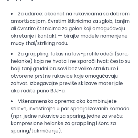
Za udarce: akcenat na rukavicama sa dobrom
amortizacijom, čvrstim štitnicima za zglob, tanjim
ali čvrstim štitnicima za golen koji omogućavaju
okretanje i kontakt — birajte modele namenjene
muay thai/striking radu.
Za grappling: fokus na low-profile odeći (šorc,
helanke) koja ne hvata i ne sporoči hvat; često su
bolji tanji grudni brusovi bez velike strukture i
otvorene prstne rukavice koje omogućavaju
zahvat. Izbegavajte previše sklizave materijale
ako radite puno BJJ-a.
Višenamenska oprema: ako kombinujete
stilove, investirajte u par specijalizovanih komada
(npr. jedne rukavice za sparing, jedne za vreću;
kompresione helanke za grappling i šorc za
sparing/takmičenje).