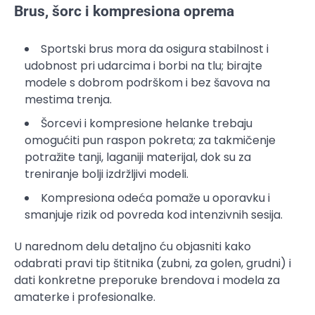
Brus, šorc i kompresiona oprema
Sportski brus mora da osigura stabilnost i
udobnost pri udarcima i borbi na tlu; birajte
modele s dobrom podrškom i bez šavova na
mestima trenja.
Šorcevi i kompresione helanke trebaju
omogućiti pun raspon pokreta; za takmičenje
potražite tanji, laganiji materijal, dok su za
treniranje bolji izdržljivi modeli.
Kompresiona odeća pomaže u oporavku i
smanjuje rizik od povreda kod intenzivnih sesija.
U narednom delu detaljno ću objasniti kako
odabrati pravi tip štitnika (zubni, za golen, grudni) i
dati konkretne preporuke brendova i modela za
amaterke i profesionalke.