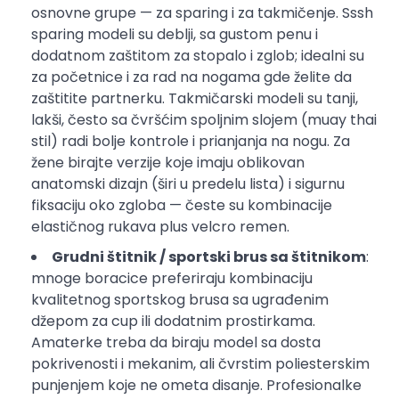
osnovne grupe — za sparing i za takmičenje. Sssh
sparing modeli su deblji, sa gustom penu i
dodatnom zaštitom za stopalo i zglob; idealni su
za početnice i za rad na nogama gde želite da
zaštitite partnerku. Takmičarski modeli su tanji,
lakši, često sa čvršćim spoljnim slojem (muay thai
stil) radi bolje kontrole i prianjanja na nogu. Za
žene birajte verzije koje imaju oblikovan
anatomski dizajn (širi u predelu lista) i sigurnu
fiksaciju oko zgloba — česte su kombinacije
elastičnog rukava plus velcro remen.
Grudni štitnik / sportski brus sa štitnikom
:
mnoge boracice preferiraju kombinaciju
kvalitetnog sportskog brusa sa ugrađenim
džepom za cup ili dodatnim prostirkama.
Amaterke treba da biraju model sa dosta
pokrivenosti i mekanim, ali čvrstim poliesterskim
punjenjem koje ne ometa disanje. Profesionalke