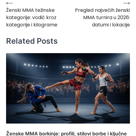
⟵
⟶
Post
Ženski MMA težinske
Pregled najvećih ženski
navigation
kategorije: vodič kroz
MMA turnira u 2026:
kategorije i kilograme
datumi i lokacije
Related Posts
Ženske MMA borkinje: profili, stilovi borbe i ključne