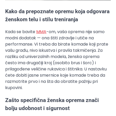
Kako da prepoznate opremu koja odgovara
ženskom telu i stilu treniranja
Kada se bavite
MMA
-om, vaša oprema nije samo
modni dodatak — ona štiti zdravlje i utiče na
performanse. Vi treba da birate komade koji prate
vašu građu, nivo iskustva i pravila takmičenja. Za
razliku od univerzalnih modela, ženska oprema
često ima drugačiji kroj (osobito brus i šorc) i
prilagođene veličine rukavica i štitnika. U nastavku
ćete dobiti jasne smernice koje komade treba da
razmotrite prvo i na šta da obratite pažnju pri
kupovini.
Zašto specifična ženska oprema znači
bolju udobnost i sigurnost