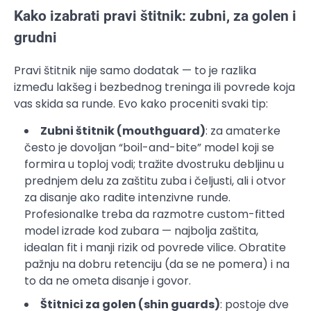
Kako izabrati pravi štitnik: zubni, za golen i
grudni
Pravi štitnik nije samo dodatak — to je razlika
između lakšeg i bezbednog treninga ili povrede koja
vas skida sa runde. Evo kako proceniti svaki tip:
Zubni štitnik (mouthguard)
: za amaterke
često je dovoljan “boil-and-bite” model koji se
formira u toploj vodi; tražite dvostruku debljinu u
prednjem delu za zaštitu zuba i čeljusti, ali i otvor
za disanje ako radite intenzivne runde.
Profesionalke treba da razmotre custom-fitted
model izrade kod zubara — najbolja zaštita,
idealan fit i manji rizik od povrede vilice. Obratite
pažnju na dobru retenciju (da se ne pomera) i na
to da ne ometa disanje i govor.
Štitnici za golen (shin guards)
: postoje dve