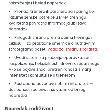
takmičenje) i beleži napredak.
Pronađi trenera ili partnera za sparing koji
razume ženske potrebe u MMA treningu;
kvalitetna povratna informacija ubrzava
napredak.
Prilagodi ishranu prema obimu treninga i
ciklusu — za praktične smernice o nutritivnim
strategijama poseti
Vodič za ishranu sportista
.
Uvedi sistem za praćenje oporavka: san,
raspoloženje, fleksibilnost i dnevni osećaj snage.
Ako se pojave znaci pretreniranosti, smanji
intenzitet i konsultuj se s trenerom.
Postepeno povećavaj obim i intenzitet —
doslednost i održivost su važniji od brzog
napretka.
Napredak i održivost