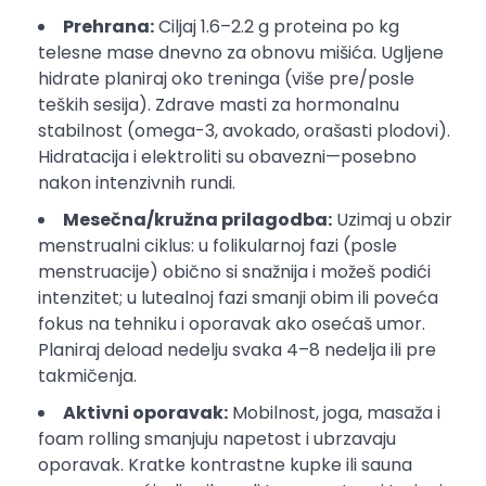
Prehrana:
Ciljaj 1.6–2.2 g proteina po kg
telesne mase dnevno za obnovu mišića. Ugljene
hidrate planiraj oko treninga (više pre/posle
teških sesija). Zdrave masti za hormonalnu
stabilnost (omega-3, avokado, orašasti plodovi).
Hidratacija i elektroliti su obavezni—posebno
nakon intenzivnih rundi.
Mesečna/kružna prilagodba:
Uzimaj u obzir
menstrualni ciklus: u folikularnoj fazi (posle
menstruacije) obično si snažnija i možeš podići
intenzitet; u lutealnoj fazi smanji obim ili poveća
fokus na tehniku i oporavak ako osećaš umor.
Planiraj deload nedelju svaka 4–8 nedelja ili pre
takmičenja.
Aktivni oporavak:
Mobilnost, joga, masaža i
foam rolling smanjuju napetost i ubrzavaju
oporavak. Kratke kontrastne kupke ili sauna