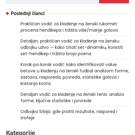
Poslednji članci
Praktičan vodič za klađenje na ženski rukomet:
procena hendikepa i tržišta više/manje golova
Detaljan, praktičan vodič za klađenje na žensku
odbojku uživo — kako čitati set-dinamiku, koristiti
set-hendikep i tržišta broja poena
Korak‑po‑korak vodič: kako identifikovati value
betove u klađenju na ženski fudbal analizom forme,
sastava, rasporeda, povreda, statistike golova i
kretanja kvota
Detaljan vodič za klađenje na ženski tenis: analiza
forme, ključne statistike i povrede
Odbojka Srbija: gde pratiti rezultate, raspored i
trofeje
Kategorije