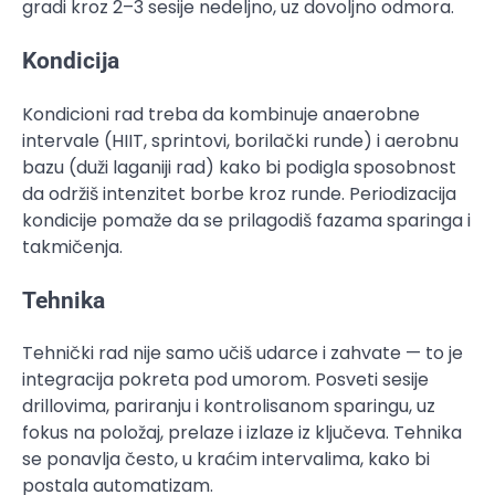
gradi kroz 2–3 sesije nedeljno, uz dovoljno odmora.
Kondicija
Kondicioni rad treba da kombinuje anaerobne
intervale (HIIT, sprintovi, borilački runde) i aerobnu
bazu (duži laganiji rad) kako bi podigla sposobnost
da održiš intenzitet borbe kroz runde. Periodizacija
kondicije pomaže da se prilagodiš fazama sparinga i
takmičenja.
Tehnika
Tehnički rad nije samo učiš udarce i zahvate — to je
integracija pokreta pod umorom. Posveti sesije
drillovima, pariranju i kontrolisanom sparingu, uz
fokus na položaj, prelaze i izlaze iz ključeva. Tehnika
se ponavlja često, u kraćim intervalima, kako bi
postala automatizam.