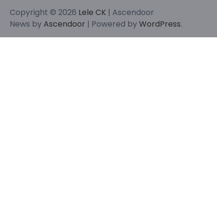
Copyright © 2026
Lele CK
| Ascendoor
News by
Ascendoor
| Powered by
WordPress
.