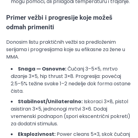
mogu pomoći, ali prilagodi temperaturu i trajanje.
Primer vežbi i progresije koje možeš
odmah primeniti
Donosim listu praktičnih vežbi sa predloženim
serijama i progresijama koje su efikasne za žene u
MMA.
Snaga — Osnovne:
Čučanj 3–5×5, mrtvo
dizanje 3×5, hip thrust 3×8. Progresija: povećaj
2.5–5% težine svake 1–2 nedelje dok forma ostane
čista.
Stabilnost/Unilateralno:
Iskoraci 3×8, pistol
asistiran 3×5, jednonogi mrtvi 3×6. Dodaj
vremenski podnapon (spori ekscentrični pokreti)
za dodatni stimulus.
Eksplozivnost:
Power cleans 5×3, skok čučanj