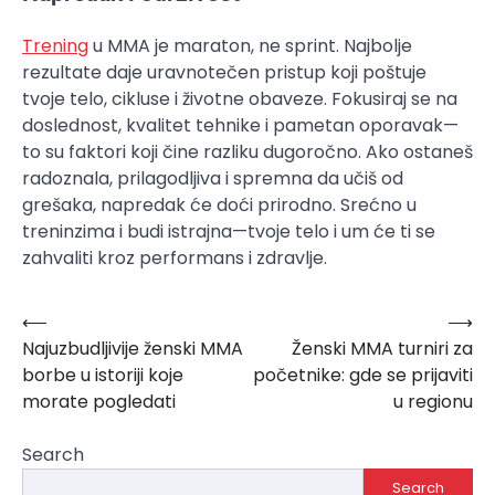
Trening
u MMA je maraton, ne sprint. Najbolje
rezultate daje uravnotečen pristup koji poštuje
tvoje telo, cikluse i životne obaveze. Fokusiraj se na
doslednost, kvalitet tehnike i pametan oporavak—
to su faktori koji čine razliku dugoročno. Ako ostaneš
radoznala, prilagodljiva i spremna da učiš od
grešaka, napredak će doći prirodno. Srećno u
treninzima i budi istrajna—tvoje telo i um će ti se
zahvaliti kroz performans i zdravlje.
⟵
⟶
Post
Najuzbudljivije ženski MMA
Ženski MMA turniri za
navigation
borbe u istoriji koje
početnike: gde se prijaviti
morate pogledati
u regionu
Search
Search