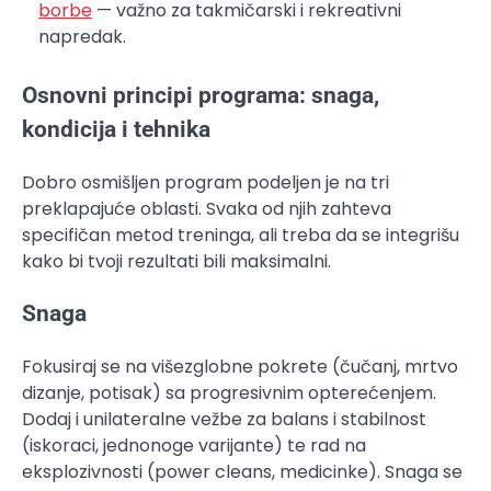
borbe
— važno za takmičarski i rekreativni
napredak.
Osnovni principi programa: snaga,
kondicija i tehnika
Dobro osmišljen program podeljen je na tri
preklapajuće oblasti. Svaka od njih zahteva
specifičan metod treninga, ali treba da se integrišu
kako bi tvoji rezultati bili maksimalni.
Snaga
Fokusiraj se na višezglobne pokrete (čučanj, mrtvo
dizanje, potisak) sa progresivnim opterećenjem.
Dodaj i unilateralne vežbe za balans i stabilnost
(iskoraci, jednonoge varijante) te rad na
eksplozivnosti (power cleans, medicinke). Snaga se