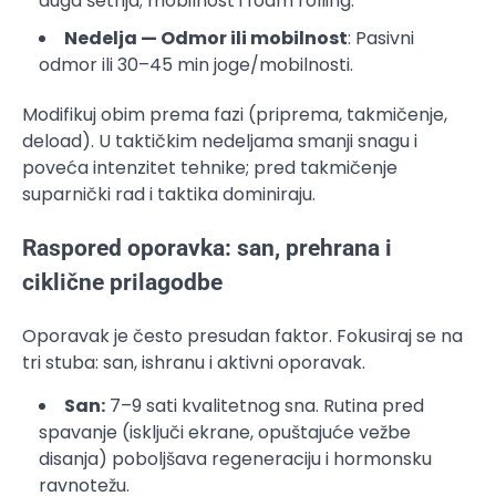
duga šetnja; mobilnost i foam rolling.
Nedelja — Odmor ili mobilnost
: Pasivni
odmor ili 30–45 min joge/mobilnosti.
Modifikuj obim prema fazi (priprema, takmičenje,
deload). U taktičkim nedeljama smanji snagu i
poveća intenzitet tehnike; pred takmičenje
suparnički rad i taktika dominiraju.
Raspored oporavka: san, prehrana i
ciklične prilagodbe
Oporavak je često presudan faktor. Fokusiraj se na
tri stuba: san, ishranu i aktivni oporavak.
San:
7–9 sati kvalitetnog sna. Rutina pred
spavanje (isključi ekrane, opuštajuće vežbe
disanja) poboljšava regeneraciju i hormonsku
ravnotežu.