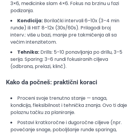
3×6, medicinke slam 4×6. Fokus na brzinu u fazi
podizanja.
Kondicija:
Borilački intervali 6–10x (3–4 min
runde) ili HIIT 8–12x (30s/60s). Prilagodi broj
interv.: više u bazi, manje pre takmičenja ali sa
većim intenzitetom.
Tehnika:
Drills: 5–10 ponavljanja po drillu, 3–5
serija. Sparing: 3–6 rundi fokusiranih ciljeva
(odbrana, prelazi, klinč).
Kako da počneš: praktični koraci
Proceni svoje trenutno stanje — snaga,
kondicija, fleksibilnost i tehnička znanja. Ovo ti daje
polaznu tačku za planiranje.
Postavi kratkoročne i dugoročne ciljeve (npr.
povećanje snage, poboljšanje runde sparinga,