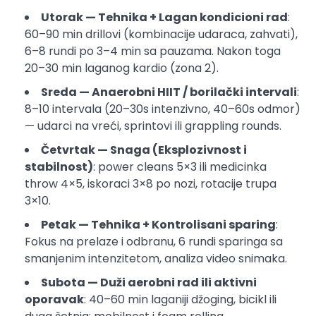
Utorak — Tehnika + Lagan kondicioni rad
:
60–90 min drillovi (kombinacije udaraca, zahvati),
6–8 rundi po 3–4 min sa pauzama. Nakon toga
20–30 min laganog kardio (zona 2).
Sreda — Anaerobni HIIT / borilački intervali
:
8–10 intervala (20–30s intenzivno, 40–60s odmor)
— udarci na vreći, sprintovi ili grappling rounds.
Četvrtak — Snaga (Eksplozivnost i
stabilnost)
: power cleans 5×3 ili medicinka
throw 4×5, iskoraci 3×8 po nozi, rotacije trupa
3×10.
Petak — Tehnika + Kontrolisani sparing
:
Fokus na prelaze i odbranu, 6 rundi sparinga sa
smanjenim intenzitetom, analiza video snimaka.
Subota — Duži aerobni rad ili aktivni
oporavak
: 40–60 min laganiji džoging, bicikl ili