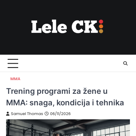
Skip
to
content
MMA
Trening programi za žene u
MMA: snaga, kondicija i tehnika
Samuel Thomas
06/11/2026