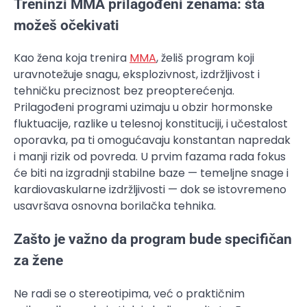
Treninzi MMA prilagođeni ženama: šta
možeš očekivati
Kao žena koja trenira
MMA
, želiš program koji
uravnotežuje snagu, eksplozivnost, izdržljivost i
tehničku preciznost bez preopterećenja.
Prilagođeni programi uzimaju u obzir hormonske
fluktuacije, razlike u telesnoj konstituciji, i učestalost
oporavka, pa ti omogućavaju konstantan napredak
i manji rizik od povreda. U prvim fazama rada fokus
će biti na izgradnji stabilne baze — temeljne snage i
kardiovaskularne izdržljivosti — dok se istovremeno
usavršava osnovna borilačka tehnika.
Zašto je važno da program bude specifičan
za žene
Ne radi se o stereotipima, već o praktičnim