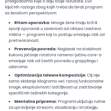
prilagodbama koje ti daju bolje rezultate. Evo
ključnih razloga zbog kojih treba da biraš program
sa ženskom perspektivom:
Ritam oporavka:
Mnoge žene imaju brži ili
sporiji oporavak u zavisnosti od ciklusa i sastava
mišića — programi koji to poštuju smanjuju rizik od
pretreniranosti.
Prevencija povreda:
Naglasak na stabilnost
kukova, jačanje rotatora ramena i jačinu core-a
smanjuje rizik od čestih povreda u grapplingu i
udarcima.
Optimizacija telesne kompozicije:
Cilj nije
samo skidanje kilograma već razvoj funkcionalne
snage, eksplozivnosti i izdržljivosti uz zadržavanje
specifičnih težinskih kategorija.
Mentalna priprema:
Programi uključuju rutine
za upravljanje stresom, vizualizaciju i strategiju