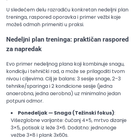
U sledećem delu razradiću konkretan nedeljni plan
treninga, raspored oporavka i primer vežbi koje
možeš odmah primeniti u praksi.
Nedeljni plan treninga: praktičan raspored
za napredak
Evo primer nedeljnog plana koji kombinuje snagu,
kondiciju i tehnički rad, a može se prilagoditi tvom
nivou i ciljevima. Cilj je balans: 3 sesije snage, 2–3
tehnike/sparinga i 2 kondicione sesije (jedna
anaerobna, jedna aerobna) uz minimalno jedan
potpuni odmor.
Ponedeljak — Snaga (Težinski fokus)
:
Višezglobne varijante: čučanj 4×5, mrtvo dizanje
3×5, potisak iz leže 3×6. Dodatno: jednonoge
vežbe 3×8 i plank 3x60s.