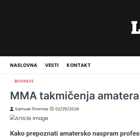
Skip
to
content
NASLOVNA
VESTI
KONTAKT
BUSINESS
MMA takmičenja amatera vs
Samuel Thomas
02/25/2026
Kako prepoznati amatersko naspram profe