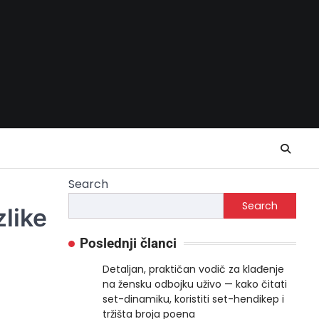
Search
Search
like
Poslednji članci
Detaljan, praktičan vodič za klađenje
na žensku odbojku uživo — kako čitati
set-dinamiku, koristiti set-hendikep i
tržišta broja poena