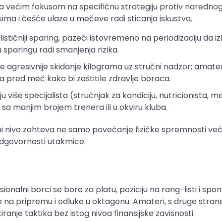
 sa većim fokusom na specifičnu strategiju protiv naredno
sima i češće ulaze u mečeve radi sticanja iskustva.
lističniji sparing, pazeći istovremeno na periodizaciju da 
sparingu radi smanjenja rizika.
e agresivnije skidanje kilograma uz stručni nadzor; amate
la pred meč kako bi zaštitile zdravlje boraca.
u više specijalista (stručnjak za kondiciju, nutricionista, m
a manjim brojem trenera ili u okviru kluba.
 nivo zahteva ne samo povećanje fizičke spremnosti već 
odgovornosti utakmice.
fesionalni borci se bore za platu, poziciju na rang-listi i sp
če na pripremu i odluke u oktagonu. Amateri, s druge stran
iranje taktika bez istog nivoa finansijske zavisnosti.