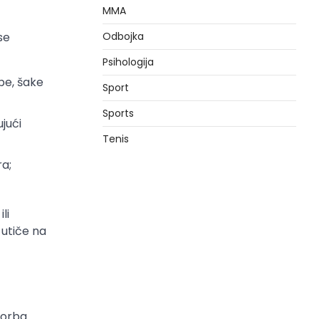
MMA
se
Odbojka
Psihologija
be, šake
Sport
Sports
jući
Tenis
ra;
li
 utiče na
borba