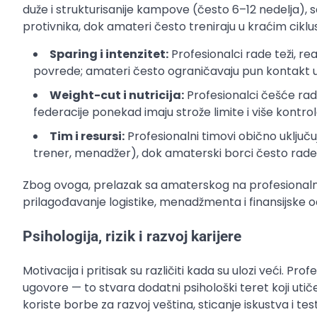
duže i strukturisanije kampove (često 6–12 nedelja),
protivnika, dok amateri često treniraju u kraćim ciklu
Sparing i intenzitet:
Profesionalci rade teži, rea
povrede; amateri često ograničavaju pun kontakt u 
Weight-cut i nutricija:
Profesionalci češće rad
federacije ponekad imaju strože limite i više kontro
Tim i resursi:
Profesionalni timovi obično uključuj
trener, menadžer), dok amaterski borci često rade s
Zbog ovoga, prelazak sa amaterskog na profesionalni
prilagođavanje logistike, menadžmenta i finansijske 
Psihologija, rizik i razvoj karijere
Motivacija i pritisak su različiti kada su ulozi veći. Pro
ugovore — to stvara dodatni psihološki teret koji uti
koriste borbe za razvoj veština, sticanje iskustva i test