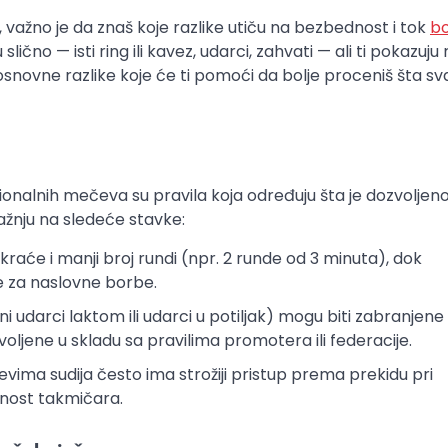
 važno je da znaš koje razlike utiču na bezbednost i tok
b
ično — isti ring ili kavez, udarci, zahvati — ali ti pokazuju r
a osnovne razlike koje će ti pomoći da bolje proceniš šta s
onalnih mečeva su pravila koja određuju šta je dozvoljeno
ažnju na sledeće stavke:
aće i manji broj rundi (npr. 2 runde od 3 minuta), dok
še za naslovne borbe.
 udarci laktom ili udarci u potiljak) mogu biti zabranjene
jene u skladu sa pravilima promotera ili federacije.
ma sudija često ima strožiji pristup prema prekidu pri
dnost takmičara.