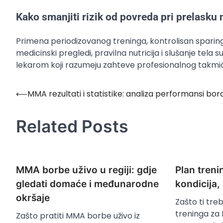
Kako smanjiti rizik od povreda pri prelasku 
Primena periodizovanog treninga, kontrolisan sparing
medicinski pregledi, pravilna nutricija i slušanje tela 
lekarom koji razumeju zahteve profesionalnog takmi
⟵
MMA rezultati i statistike: analiza performansi bo
Post
navigation
Related Posts
MMA borbe uživo u regiji: gdje
Plan tren
gledati domaće i međunarodne
kondicija,
okršaje
Zašto ti tre
treninga za
Zašto pratiti MMA borbe uživo iz