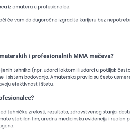
aca iz amatera u profesionalce.
ći će vam da dugoročno izgradite karijeru bez nepotreb
 amaterskih i profesionalnih MMA mečeva?
jenih tehnika (npr. udarci laktom ili udarci u potiljak čest
e, i sistem bodovanja. Amaterska pravila su često usmer
vaju efektivnost i štetu.
rofesionalce?
 od tehničke zrelosti, rezultata, zdravstvenog stanja, dost
 imate stabilan tim, urednu medicinsku evidenciju i realan p
tagona.