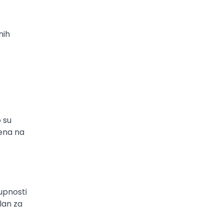
nih
o su
ena na
upnosti
lan za