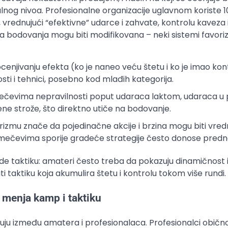
lnog nivoa. Profesionalne organizacije uglavnom koriste 
vrednujući “efektivne” udarce i zahvate, kontrolu kaveza 
a bodovanja mogu biti modifikovana – neki sistemi favoriz
cenjivanju efekta (ko je naneo veću štetu i ko je imao kon
sti i tehnici, posebno kod mlađih kategorija.
evima nepravilnosti poput udaraca laktom, udaraca u p
jene strože, što direktno utiče na bodovanje.
izmu znače da pojedinačne akcije i brzina mogu biti vre
 mečevima sporije gradeće strategije često donose predn
e taktiku: amateri često treba da pokazuju dinamičnost i
i taktiku koja akumulira štetu i kontrolu tokom više rundi.
 menja kamp i taktiku
kuju između amatera i profesionalaca. Profesionalci običn