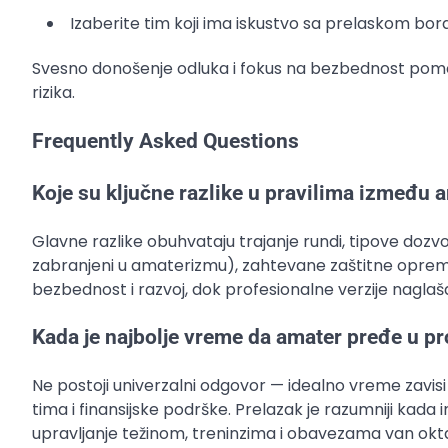
Izaberite tim koji ima iskustvo sa prelaskom bor
Svesno donošenje odluka i fokus na bezbednost pomo
rizika.
Frequently Asked Questions
Koje su ključne razlike u pravilima između
Glavne razlike obuhvataju trajanje rundi, tipove dozvol
zabranjeni u amaterizmu), zahtevane zaštitne oprem
bezbednost i razvoj, dok profesionalne verzije naglaša
Kada je najbolje vreme da amater pređe u p
Ne postoji univerzalni odgovor — idealno vreme zavisi
tima i finansijske podrške. Prelazak je razumniji kada
upravljanje težinom, treninzima i obavezama van ok