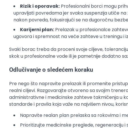
Rizik i oporavak:
Profesionalni borci mogu prihvat
upravljati povredama jer svaka suspenzija utiče n
nakon povreda, fokusirajući se na dugoročnu bezb
Karijerni plan:
Prelazak u profesionalce zahtev
ugovora i spremnost na veće zahteve u treningu i izl
Svaki borac treba da proceni svoje ciljeve, toleranciju 
skok u profesionalne vode ili je pametnije dodatno sa
Odlučivanje o sledećem koraku
Pre nego što napravite prelazak ili promenite pristup t
realni ciljevi. Razgovarajte otvoreno sa svojim trene
administrativne i medicinske zahteve takmičenja u ko
standarde i pravila koja važe na najvišem nivou, kori
Napravite realan plan prelaska sa rokovima i mer
Prioritizujte medicinske preglede, regeneraciju i 