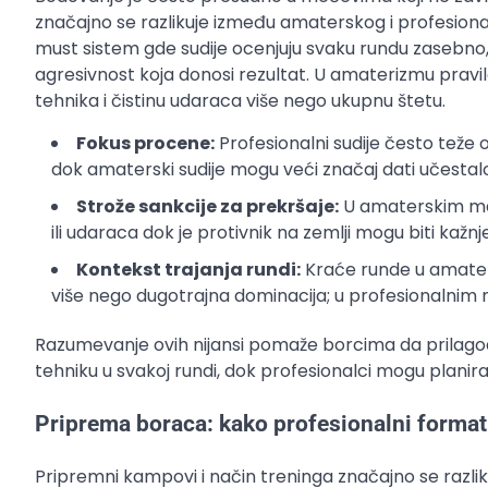
značajno se razlikuje između amaterskog i profesiona
must sistem gde sudije ocenjuju svaku rundu zasebno, 
agresivnost koja donosi rezultat. U amaterizmu pravil
tehnika i čistinu udaraca više nego ukupnu štetu.
Fokus procene:
Profesionalni sudije često teže o
dok amaterski sudije mogu veći značaj dati učestalo
Strože sankcije za prekršaje:
U amaterskim meč
ili udaraca dok je protivnik na zemlji mogu biti kažn
Kontekst trajanja rundi:
Kraće runde u amater
više nego dugotrajna dominacija; u profesionalnim
Razumevanje ovih nijansi pomaže borcima da prilagod
tehniku u svakoj rundi, dok profesionalci mogu planirat
Priprema boraca: kako profesionalni format
Pripremni kampovi i način treninga značajno se razli