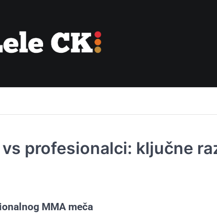
 profesionalci: ključne raz
sionalnog MMA meča