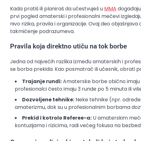
Kada pratiš ili planiraš da učestvuješ u
MMA
događaju,
prvi pogled amaterski i profesionalni mečevi izgledaju sl
nivo rizika, pravila i organizacije. Ovaj deo objašnjav
takmičenje podrazumeva.
Pravila koja direktno utiču na tok borbe
Jedna od najvećih razlika između amaterskih i profesi
se borba prekida. Kao posmatrač ili učesnik, obrati p
Trajanje rundi:
Amaterske borbe obično imaju kr
profesionalci često imaju 3 runde po 5 minuta ili vi
Dozvoljene tehnike:
Neke tehnike (npr. određeni
amaterizmu, dok su u profesionalnim borbama dozvol
Prekid i kotrolo Referee-a:
U amaterskim mečevi
kontuzijama i rizicima, radi većeg fokusa na bezbe