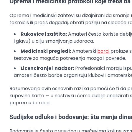
Oprema i medicinski protokoli koje treba da
Oprema i medicinski zahtevi su dizajnirani da smanje r
takmičiš ili pratiš događaj, obrati pažnju na sledeće ra
Rukavice i zaštita:
Amateri često koriste deblje
i glavu) u cilju smanjivanja udaraca.
Medicinski pregledi:
Amaterski
borci
prolaze s
testove za moguća potresenja mozga i povrede.
Licenciranje i nadzor:
Profesionalci moraju ispu
amateri često borbe organizuju klubovi i amaterske
Razumevanje ovih osnovnih razlika pomoći će ti da prav
kupovine karte — u nastavku ćemo dublje analizirati s
pripremu boraca.
Sudijske odluke i bodovanje: šta menja din
Bodovanje je često presudno u mečevima koji ne završ