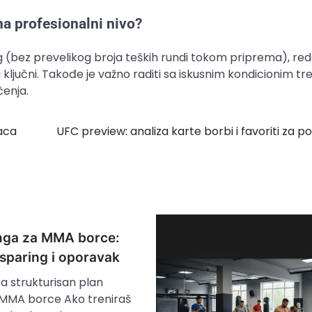
na profesionalni nivo?
 (bez prevelikog broja teških rundi tokom priprema), red
su ključni. Takođe je važno raditi sa iskusnim kondicionim t
čenja.
raca
UFC preview: analiza karte borbi i favoriti za p
inga za MMA borce:
 sparing i oporavak
ba strukturisan plan
 MMA borce Ako treniraš