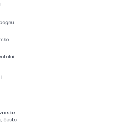
g
izbegnu
rske
entalni
i
onzorske
e, često