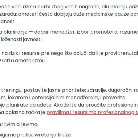
iti veći rizik u borbi zbog većih nagrada, ali i moraju pažlj
a zaradu; amateri često dobijaju duže medicinske pauze o
ednost.
a planiranje — dobar menadžer, izbor promotera, razum
oženosti javnosti.
na rizik i resurse pre nego što odluči da li je pravi trenuta
zreti u amaterizmu.
reningu, postavite jasne prioritete: zdravlje, dugoročni ra
rom, lekarom i potencijalnim menadžerom, i proverite
je planirate da uđete. Ako želite da proučite profesional
sna polazna tačka je
pravilima i resursima profesionalnog
ljivim ciljevima.
sigurnu praksu wretenja kilaže.