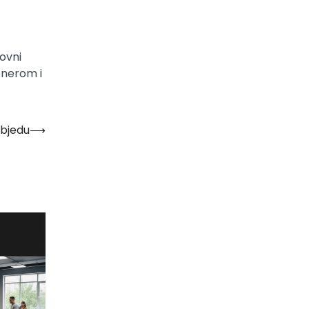
ovni
renerom i
objedu
⟶