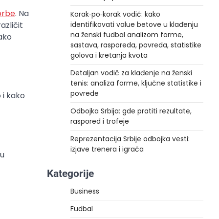
orbe
. Na
Korak‑po‑korak vodič: kako
azličit
identifikovati value betove u klađenju
na ženski fudbal analizom forme,
vako
sastava, rasporeda, povreda, statistike
golova i kretanja kvota
Detaljan vodič za klađenje na ženski
tenis: analiza forme, ključne statistike i
povrede
 i kako
Odbojka Srbija: gde pratiti rezultate,
raspored i trofeje
Reprezentacija Srbije odbojka vesti:
izjave trenera i igrača
 u
Kategorije
Business
Fudbal