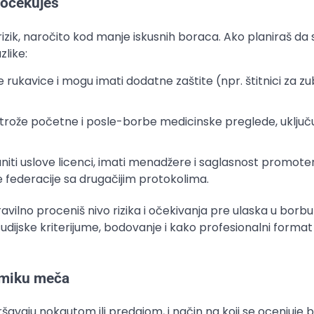
 očekuješ
izik, naročito kod manje iskusnih boraca. Ako planiraš da 
zlike:
 rukavice i mogu imati dodatne zaštite (npr. štitnici za zu
trože početne i posle-borbe medicinske preglede, uključu
niti uslove licenci, imati menadžere i saglasnost promote
 federacije sa drugačijim protokolima.
ilno proceniš nivo rizika i očekivanja pre ulaska u borbu i
udijske kriterijume, bodovanje i kako profesionalni format
amiku meča
avaju nokautom ili predajom, i način na koji se ocenjuje 