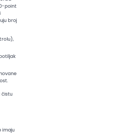
10-point
i
uju broj
trolu),
otiljak
dnovane
ost.
 čistu
o imaju