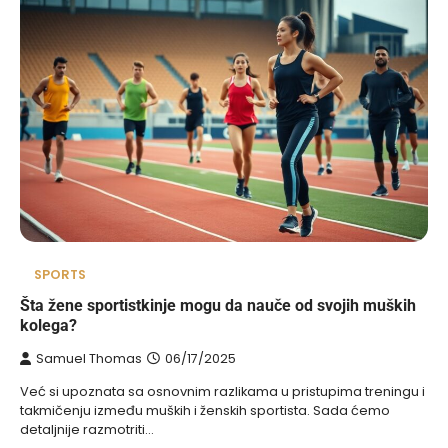
SPORTS
Šta žene sportistkinje mogu da nauče od svojih muških
kolega?
Samuel Thomas
06/17/2025
Već si upoznata sa osnovnim razlikama u pristupima treningu i
takmičenju između muških i ženskih sportista. Sada ćemo
detaljnije razmotriti…