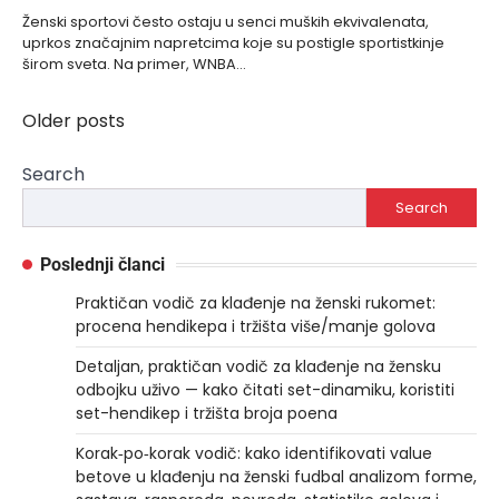
Ženski sportovi često ostaju u senci muških ekvivalenata,
uprkos značajnim napretcima koje su postigle sportistkinje
širom sveta. Na primer, WNBA…
Older posts
Posts
navigation
Search
Search
Poslednji članci
Praktičan vodič za klađenje na ženski rukomet:
procena hendikepa i tržišta više/manje golova
Detaljan, praktičan vodič za klađenje na žensku
odbojku uživo — kako čitati set-dinamiku, koristiti
set-hendikep i tržišta broja poena
Korak‑po‑korak vodič: kako identifikovati value
betove u klađenju na ženski fudbal analizom forme,