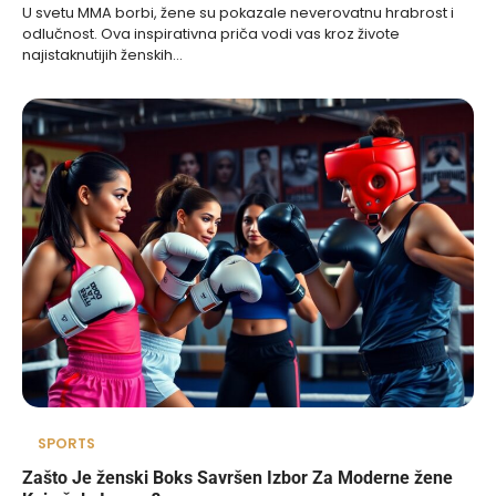
U svetu MMA borbi, žene su pokazale neverovatnu hrabrost i
odlučnost. Ova inspirativna priča vodi vas kroz živote
najistaknutijih ženskih…
SPORTS
Zašto Je ženski Boks Savršen Izbor Za Moderne žene