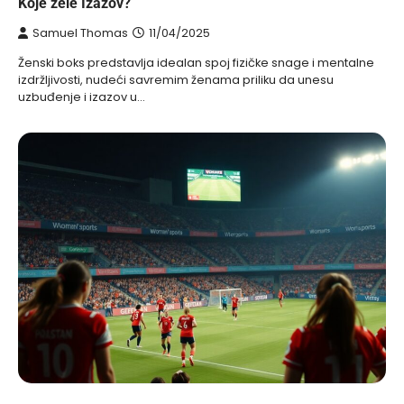
Koje žele Izazov?
Samuel Thomas
11/04/2025
Ženski boks predstavlja idealan spoj fizičke snage i mentalne
izdržljivosti, nudeći savremim ženama priliku da unesu
uzbuđenje i izazov u…