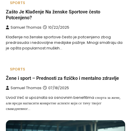
SPORTS
Zašto Je Klađenje Na ženske Sportove često
Potcenjeno?
Samuel Thomas
10/22/2025
Klađenje na ženske sportove često je potcenjeno zbog
predrasuda i nedovoljne medijske pažnje. Mnogi smatraju da
je opšta popularnost muških…
SPORTS
Žene i sport – Prednosti za fizičko i mentalno zdravlje
Samuel Thomas
07/18/2025
Uvod Već si upoznata sa osnovnim benefitima спорта за жене,
али вреди нагласити конкретне аспекте који се тичу твојег
свакодневног…