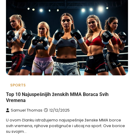
SPORTS
Top 10 Najuspešnijih ženskih MMA Boraca Svih
Vremena
Samuel Thomas
12/12/2025
U ovom članku istražujemo najuspešnije ženske MMA borce
svih vremena, njihove postignuće i uticaj na sport. Ove borice
su svojim…