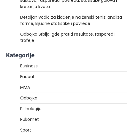
sastava, rasporeda, povreda, statistike golova i
kretanja kvota
Detaljan vodič za klađenje na ženski tenis: analiza
forme, ključne statistike i povrede
Odbojka Srbija: gde pratiti rezultate, raspored i
trofeje
Kategorije
Business
Fudbal
MMA
Odbojka
Psihologija
Rukomet
Sport