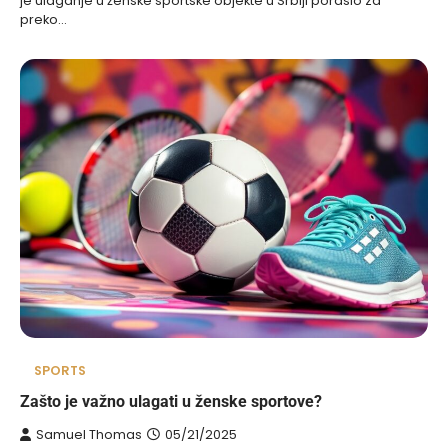
je ulaganje u ženske sportske objekte u Srbiji poraslo za
preko…
SPORTS
Zašto je važno ulagati u ženske sportove?
Samuel Thomas
05/21/2025