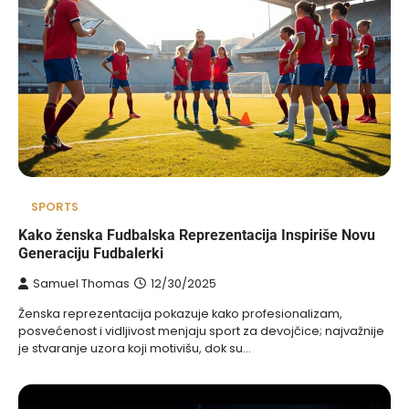
SPORTS
Kako ženska Fudbalska Reprezentacija Inspiriše Novu
Generaciju Fudbalerki
Samuel Thomas
12/30/2025
Ženska reprezentacija pokazuje kako profesionalizam,
posvećenost i vidljivost menjaju sport za devojčice; najvažnije
je stvaranje uzora koji motivišu, dok su…