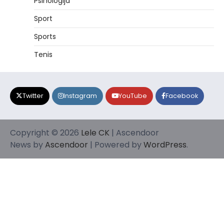
Psihologija
Sport
Sports
Tenis
Twitter
Instagram
YouTube
Facebook
Copyright © 2026
Lele CK
| Ascendoor
News by
Ascendoor
| Powered by
WordPress
.