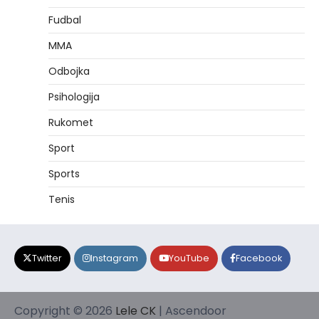
Fudbal
MMA
Odbojka
Psihologija
Rukomet
Sport
Sports
Tenis
Twitter
Instagram
YouTube
Facebook
Copyright © 2026
Lele CK
| Ascendoor