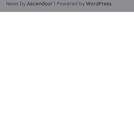
News by
Ascendoor
| Powered by
WordPress
.