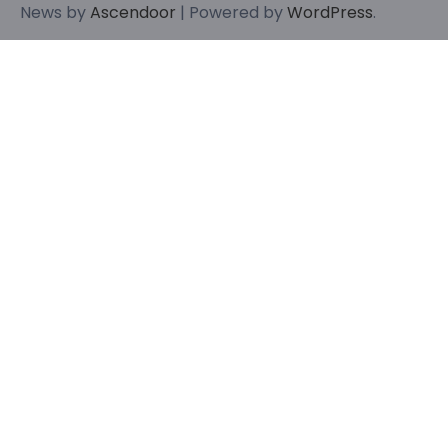
News by
Ascendoor
| Powered by
WordPress
.