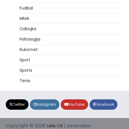
Fudbal
MMA
Odbojka
Psihologija
Rukomet
Sport
Sports
Tenis
Twitter
Instagram
YouTube
Facebook
Copyright © 2026
Lele CK
| Ascendoor