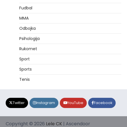
Fudbal
MMA
Odbojka
Psihologija
Rukomet
Sport
Sports
Tenis
Twitter
Instagram
YouTube
Facebook
Copyright © 2026
Lele CK
| Ascendoor