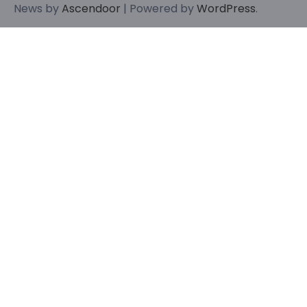
News by
Ascendoor
| Powered by
WordPress
.