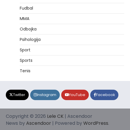
Fudbal
MMA
Odbojka
Psihologija
Sport
Sports
Tenis
Twitter
Instagram
YouTube
Facebook
Copyright © 2026
Lele CK
| Ascendoor
News by
Ascendoor
| Powered by
WordPress
.