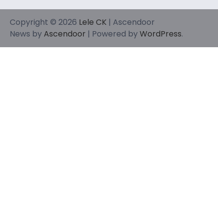
Copyright © 2026
Lele CK
| Ascendoor
News by
Ascendoor
| Powered by
WordPress
.