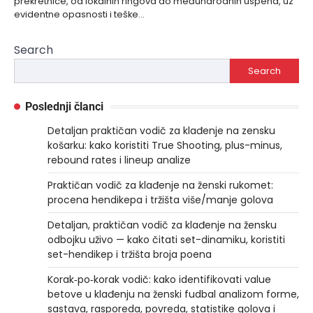
prekretnice, od lokalnih ringova do međunarodnih uspeha, uz
evidentne opasnosti i teške…
Search
Search
Poslednji članci
Detaljan praktičan vodič za klađenje na zensku
košarku: kako koristiti True Shooting, plus-minus,
rebound rates i lineup analize
Praktičan vodič za klađenje na ženski rukomet:
procena hendikepa i tržišta više/manje golova
Detaljan, praktičan vodič za klađenje na žensku
odbojku uživo — kako čitati set-dinamiku, koristiti
set-hendikep i tržišta broja poena
Korak‑po‑korak vodič: kako identifikovati value
betove u klađenju na ženski fudbal analizom forme,
sastava, rasporeda, povreda, statistike golova i