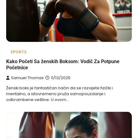
SPORTS
Kako Početi Sa ženskih Boksom: Vodič Za Potpune
Početnice
Samuel Thomas
11/13/2025
Ženski boks je fantastičan način da se razvijete fizički i
mentalno, a istovremeno pruža samopouzdanje i
odbrambene veštine. U ovom…