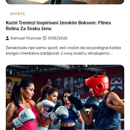
SPORTS
Kućni Treninzi Inspirisani ženskim Boksom: Fitnes
Rutina Za Svaku ženu
Samuel Thomas
11/05/2025
Ženski boks nije samo sport, već i način da se postigne fizička
snaga i mentalna izdržljivost. U ovoj vodiču, istražujemo…