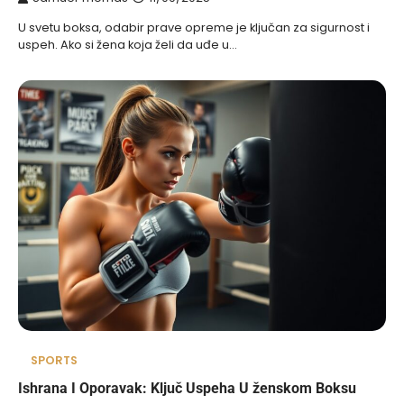
U svetu boksa, odabir prave opreme je ključan za sigurnost i
uspeh. Ako si žena koja želi da uđe u…
SPORTS
Ishrana I Oporavak: Ključ Uspeha U ženskom Boksu