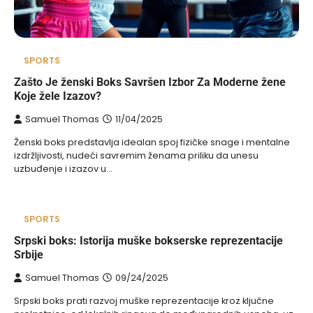
SPORTS
Zašto Je ženski Boks Savršen Izbor Za Moderne žene
Koje žele Izazov?
Samuel Thomas
11/04/2025
Ženski boks predstavlja idealan spoj fizičke snage i mentalne
izdržljivosti, nudeći savremim ženama priliku da unesu
uzbuđenje i izazov u…
SPORTS
Srpski boks: Istorija muške bokserske reprezentacije
Srbije
Samuel Thomas
09/24/2025
Srpski boks prati razvoj muške reprezentacije kroz ključne