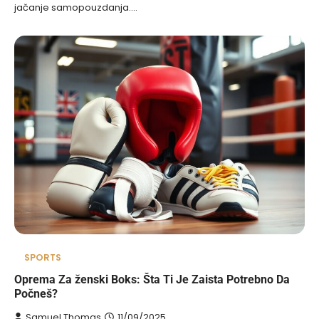
jačanje samopouzdanja.…
SPORTS
Oprema Za ženski Boks: Šta Ti Je Zaista Potrebno Da
Počneš?
Samuel Thomas
11/09/2025