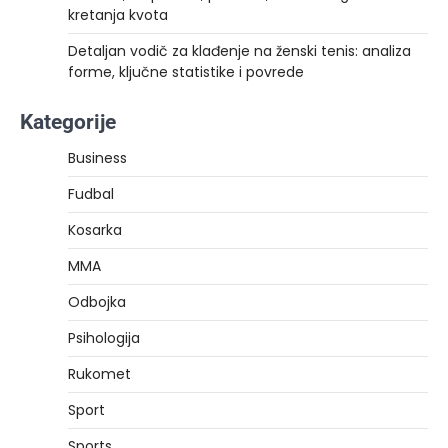
kretanja kvota
Detaljan vodič za klađenje na ženski tenis: analiza
forme, ključne statistike i povrede
Kategorije
Business
Fudbal
Kosarka
MMA
Odbojka
Psihologija
Rukomet
Sport
Sports