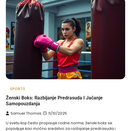
SPORTS
Ženski Boks: Razbijanje Predrasuda I Jačanje
Samopouzdanja
Samuel Thomas
11/10/2025
U svetu koji često propisuje rodne norme, ženski boks se
pojavljuje kao moćno sredstvo za razbijanje predrasuda i