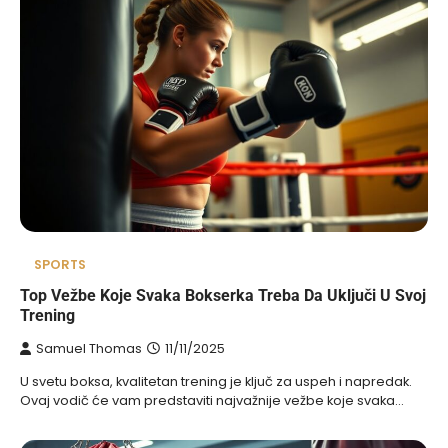
SPORTS
Top Vežbe Koje Svaka Bokserka Treba Da Uključi U Svoj
Trening
Samuel Thomas
11/11/2025
U svetu boksa, kvalitetan trening je ključ za uspeh i napredak.
Ovaj vodič će vam predstaviti najvažnije vežbe koje svaka…